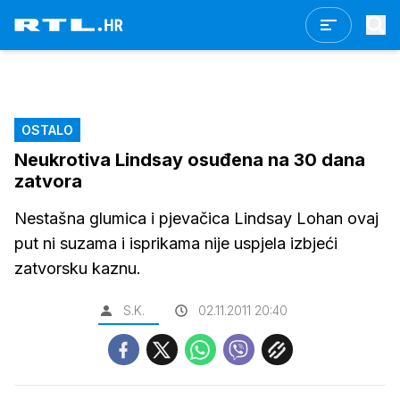
OSTALO
Neukrotiva Lindsay osuđena na 30 dana
zatvora
Nestašna glumica i pjevačica Lindsay Lohan ovaj
put ni suzama i isprikama nije uspjela izbjeći
zatvorsku kaznu.
S.K.
02.11.2011 20:40