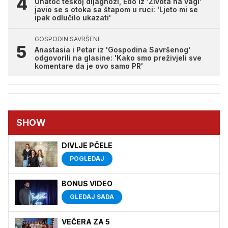
Unatoč teškoj dijagnozi, Edo iz 'Života na vagi'
javio se s otoka sa štapom u ruci: 'Ljeto mi se
ipak odlučilo ukazati'
GOSPODIN SAVRŠENI
Anastasia i Petar iz 'Gospodina Savršenog'
odgovorili na glasine: 'Kako smo preživjeli sve
komentare da je ovo samo PR'
SHOW
DIVLJE PČELE
POGLEDAJ
BONUS VIDEO
GLEDAJ SADA
VEČERA ZA 5