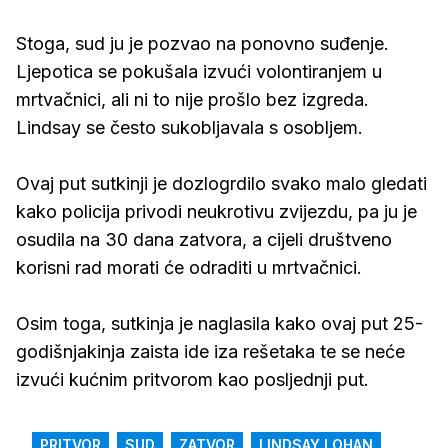
Stoga, sud ju je pozvao na ponovno suđenje.
Ljepotica se pokušala izvući volontiranjem u
mrtvačnici, ali ni to nije prošlo bez izgreda.
Lindsay se često sukobljavala s osobljem.
Ovaj put sutkinji je dozlogrdilo svako malo gledati
kako policija privodi neukrotivu zvijezdu, pa ju je
osudila na 30 dana zatvora, a cijeli društveno
korisni rad morati će odraditi u mrtvačnici.
Osim toga, sutkinja je naglasila kako ovaj put 25-
godišnjakinja zaista ide iza rešetaka te se neće
izvući kućnim pritvorom kao posljednji put.
PRITVOR
SUD
ZATVOR
LINDSAY LOHAN