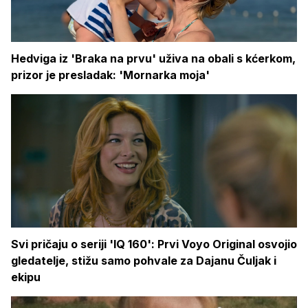
Hedviga iz 'Braka na prvu' uživa na obali s kćerkom,
prizor je presladak: 'Mornarka moja'
Svi pričaju o seriji 'IQ 160': Prvi Voyo Original osvojio
gledatelje, stižu samo pohvale za Dajanu Čuljak i
ekipu