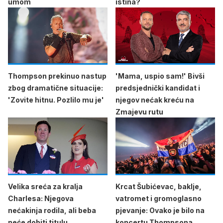
umom
istina?
Thompson prekinuo nastup
'Mama, uspio sam!' Bivši
zbog dramatične situacije:
predsjednički kandidat i
'Zovite hitnu. Pozlilo mu je'
njegov nećak kreću na
Zmajevu rutu
Velika sreća za kralja
Krcat Šubićevac, baklje,
Charlesa: Njegova
vatromet i gromoglasno
nećakinja rodila, ali beba
pjevanje: Ovako je bilo na
neće dobiti titulu
koncertu Thompsona