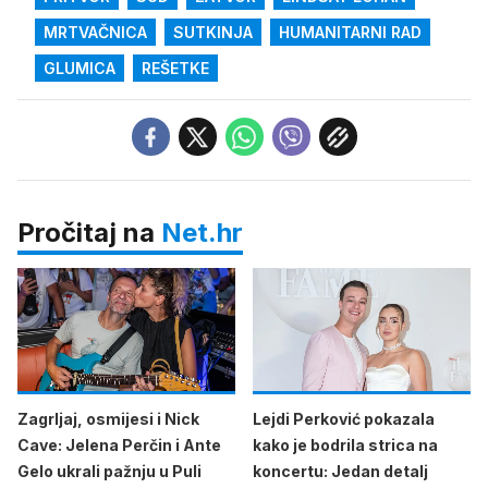
MRTVAČNICA
SUTKINJA
HUMANITARNI RAD
GLUMICA
REŠETKE
Pročitaj na
Net.hr
Zagrljaj, osmijesi i Nick
Lejdi Perković pokazala
Cave: Jelena Perčin i Ante
kako je bodrila strica na
Gelo ukrali pažnju u Puli
koncertu: Jedan detalj