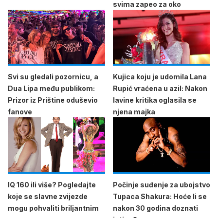
svima zapeo za oko
Svi su gledali pozornicu, a
Kujica koju je udomila Lana
Dua Lipa među publikom:
Rupić vraćena u azil: Nakon
Prizor iz Prištine oduševio
lavine kritika oglasila se
fanove
njena majka
IQ 160 ili više? Pogledajte
Počinje suđenje za ubojstvo
koje se slavne zvijezde
Tupaca Shakura: Hoće li se
mogu pohvaliti briljantnim
nakon 30 godina doznati