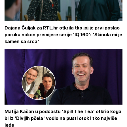
Dajana Čuljak za RTL.hr otkrila tko joj je prvi poslao
poruku nakon premijere serije 'IQ 160': 'Skinula mi je
kamen sa srca'
Matija Kačan u podcastu 'Spill The Tea' otkrio koga
bi iz 'Divljih pčela' vodio na pusti otok i tko najviše
jede