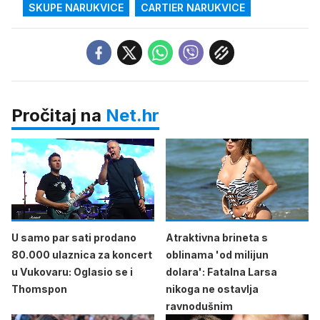
SKUPE NARUKVICE
CARTIER NARUKVICE
Pročitaj na
Net.hr
U samo par sati prodano
Atraktivna brineta s
80.000 ulaznica za koncert
oblinama 'od milijun
u Vukovaru: Oglasio se i
dolara': Fatalna Larsa
Thomspon
nikoga ne ostavlja
ravnodušnim