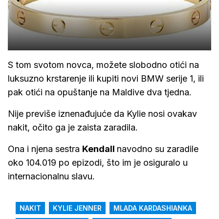
S tom svotom novca, možete slobodno otići na
luksuzno krstarenje ili kupiti novi BMW serije 1, ili
pak otići na opuštanje na Maldive dva tjedna.
Nije previše iznenađujuće da Kylie nosi ovakav
nakit, očito ga je zaista zaradila.
Ona i njena sestra
Kendall
navodno su zaradile
oko 104.019 po epizodi, što im je osiguralo u
internacionalnu slavu.
NAKIT
KYLIE JENNER
MLADA KARDASHIANKA