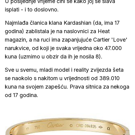
U posljednje vrijeme čini se kako joj se slava
isplati - i to doslovno.
Najmlađa članica klana Kardashian (da, ima 17
godina) zablistala je na naslovnici za Heat
magazin, a na ruci ima zapanjujuće Cartier 'Love'
narukvice, od koji je svaka vrijedna oko 47.000
kuna (uzmimo u obzir da ih je nosila 8).
Sve u svemu, mladi model i reality zvijezda šeta
se naokolo s nakitom u vrijednosti od 389.010
kuna na svojem zapešću. Prava sitnica za nekoga
od 17 godina.