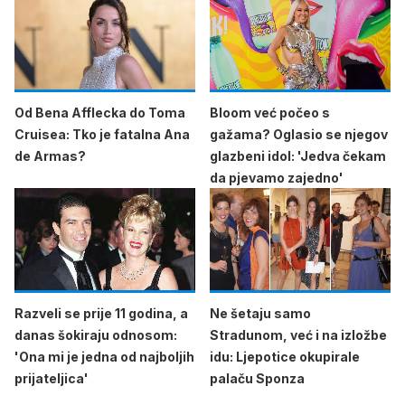
Od Bena Afflecka do Toma
Bloom već počeo s
Cruisea: Tko je fatalna Ana
gažama? Oglasio se njegov
de Armas?
glazbeni idol: 'Jedva čekam
da pjevamo zajedno'
Razveli se prije 11 godina, a
Ne šetaju samo
danas šokiraju odnosom:
Stradunom, već i na izložbe
'Ona mi je jedna od najboljih
idu: Ljepotice okupirale
prijateljica'
palaču Sponza