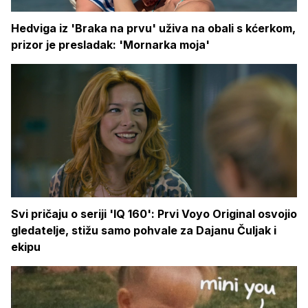
Hedviga iz 'Braka na prvu' uživa na obali s kćerkom,
prizor je presladak: 'Mornarka moja'
Svi pričaju o seriji 'IQ 160': Prvi Voyo Original osvojio
gledatelje, stižu samo pohvale za Dajanu Čuljak i
ekipu