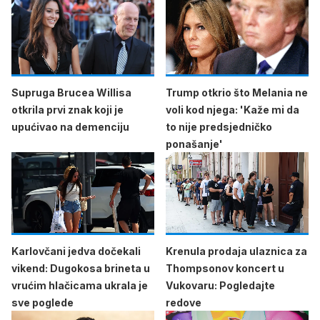
Supruga Brucea Willisa
Trump otkrio što Melania ne
otkrila prvi znak koji je
voli kod njega: 'Kaže mi da
upućivao na demenciju
to nije predsjedničko
ponašanje'
Karlovčani jedva dočekali
Krenula prodaja ulaznica za
vikend: Dugokosa brineta u
Thompsonov koncert u
vrućim hlačicama ukrala je
Vukovaru: Pogledajte
sve poglede
redove