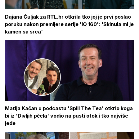
Dajana Čuljak za RTL.hr otkrila tko joj je prvi poslao
poruku nakon premijere serije 'IQ 160': 'Skinula mi je
kamen sa srca'
Matija Kačan u podcastu 'Spill The Tea' otkrio koga
bi iz 'Divljih pčela' vodio na pusti otok i tko najviše
jede