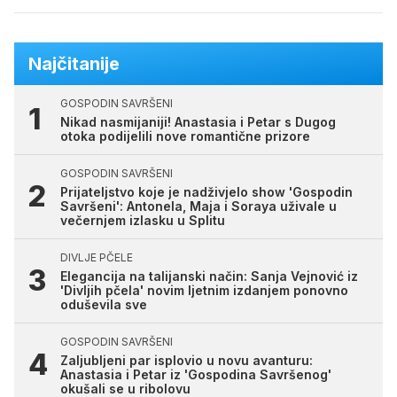
Najčitanije
GOSPODIN SAVRŠENI
Nikad nasmijaniji! Anastasia i Petar s Dugog
otoka podijelili nove romantične prizore
GOSPODIN SAVRŠENI
Prijateljstvo koje je nadživjelo show 'Gospodin
Savršeni': Antonela, Maja i Soraya uživale u
večernjem izlasku u Splitu
DIVLJE PČELE
Elegancija na talijanski način: Sanja Vejnović iz
'Divljih pčela' novim ljetnim izdanjem ponovno
oduševila sve
GOSPODIN SAVRŠENI
Zaljubljeni par isplovio u novu avanturu:
Anastasia i Petar iz 'Gospodina Savršenog'
okušali se u ribolovu