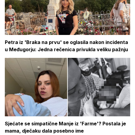
Petra iz 'Braka na prvu' se oglasila nakon incidenta
u Međugorju: Jedna rečenica privukla veliku pažnju
Sjećate se simpatične Manje iz 'Farme'? Postala je
mama, dječaku dala posebno ime