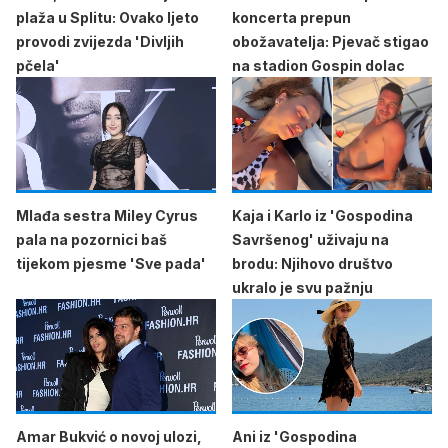
plaža u Splitu: Ovako ljeto
koncerta prepun
provodi zvijezda 'Divljih
obožavatelja: Pjevač stigao
pčela'
na stadion Gospin dolac
Mlađa sestra Miley Cyrus
Kaja i Karlo iz 'Gospodina
pala na pozornici baš
Savršenog' uživaju na
tijekom pjesme 'Sve pada'
brodu: Njihovo društvo
ukralo je svu pažnju
Amar Bukvić o novoj ulozi,
Ani iz 'Gospodina