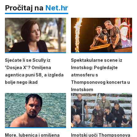
Pročitaj na
Net.hr
Sjećate li se Scully iz
Spektakularne scene iz
'Dosjea X'? Omiljena
Imotskog: Pogledajte
agentica puni 58, a izgleda
atmosferu s
bolje nego ikad
Thompsonovog koncerta u
Imotskom
More, lubenica i omiljena
Imotski uoči Thompsonova