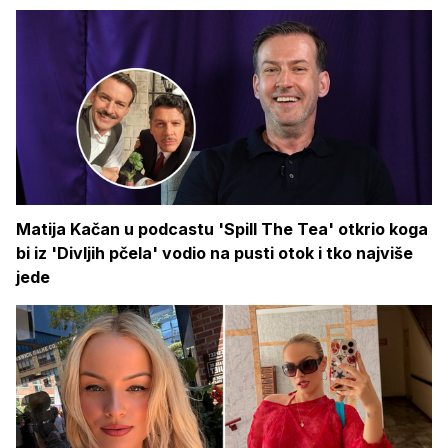
Matija Kačan u podcastu 'Spill The Tea' otkrio koga
bi iz 'Divljih pčela' vodio na pusti otok i tko najviše
jede