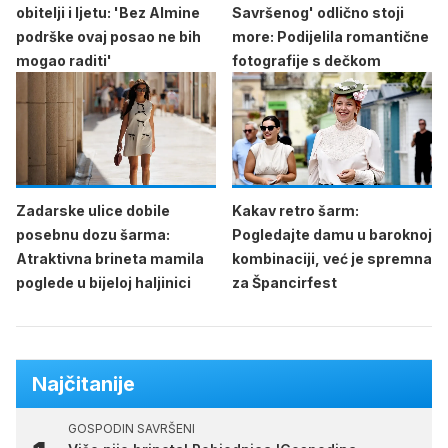
obitelji i ljetu: 'Bez Almine
Savršenog' odlično stoji
podrške ovaj posao ne bih
more: Podijelila romantične
mogao raditi'
fotografije s dečkom
Zadarske ulice dobile
Kakav retro šarm:
posebnu dozu šarma:
Pogledajte damu u baroknoj
Atraktivna brineta mamila
kombinaciji, već je spremna
poglede u bijeloj haljinici
za Špancirfest
Najčitanije
GOSPODIN SAVRŠENI