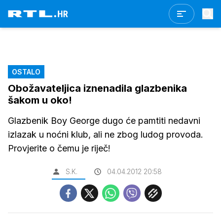
OSTALO
Obožavateljica iznenadila glazbenika
šakom u oko!
Glazbenik Boy George dugo će pamtiti nedavni
izlazak u noćni klub, ali ne zbog ludog provoda.
Provjerite o čemu je riječ!
S.K.
04.04.2012 20:58