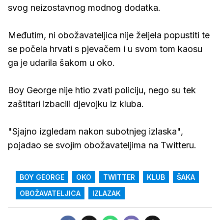
svog neizostavnog modnog dodatka.
Međutim, ni obožavateljica nije željela popustiti te
se počela hrvati s pjevačem i u svom tom kaosu
ga je udarila šakom u oko.
Boy George nije htio zvati policiju, nego su tek
zaštitari izbacili djevojku iz kluba.
"Sjajno izgledam nakon subotnjeg izlaska",
pojadao se svojim obožavateljima na Twitteru.
BOY GEORGE
OKO
TWITTER
KLUB
ŠAKA
OBOŽAVATELJICA
IZLAZAK