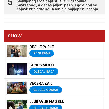
Slomljenog srca napustila je 'Gospodina
Savršenog', a danas plijeni pažnju gdje god se
pojavi: Prisjetite se Heleninih najljepših izdanja
SHOW
DIVLJE PČELE
POGLEDAJ
BONUS VIDEO
GLEDAJ SADA
VEČERA ZA 5
GLEDAJ ODMAH
LJUBAV JE NA SELU
GLEDAJ ODMAH