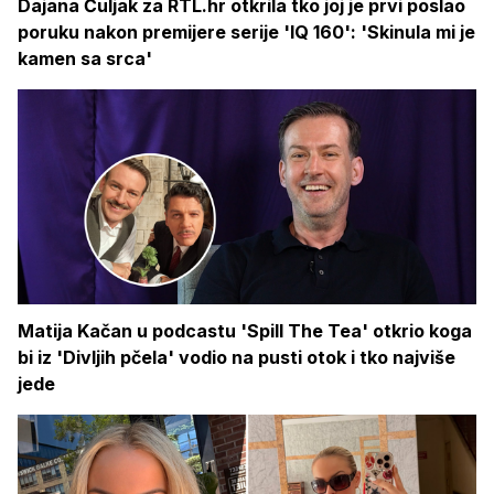
Dajana Čuljak za RTL.hr otkrila tko joj je prvi poslao
poruku nakon premijere serije 'IQ 160': 'Skinula mi je
kamen sa srca'
Matija Kačan u podcastu 'Spill The Tea' otkrio koga
bi iz 'Divljih pčela' vodio na pusti otok i tko najviše
jede