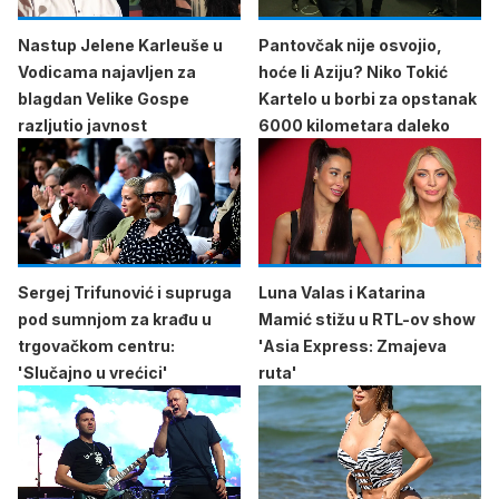
Nastup Jelene Karleuše u
Pantovčak nije osvojio,
Vodicama najavljen za
hoće li Aziju? Niko Tokić
blagdan Velike Gospe
Kartelo u borbi za opstanak
razljutio javnost
6000 kilometara daleko
Sergej Trifunović i supruga
Luna Valas i Katarina
pod sumnjom za krađu u
Mamić stižu u RTL-ov show
trgovačkom centru:
'Asia Express: Zmajeva
'Slučajno u vrećici'
ruta'