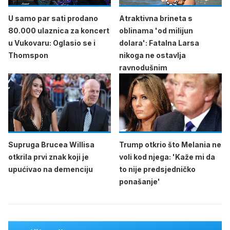
U samo par sati prodano
Atraktivna brineta s
80.000 ulaznica za koncert
oblinama 'od milijun
u Vukovaru: Oglasio se i
dolara': Fatalna Larsa
Thomspon
nikoga ne ostavlja
ravnodušnim
Supruga Brucea Willisa
Trump otkrio što Melania ne
otkrila prvi znak koji je
voli kod njega: 'Kaže mi da
upućivao na demenciju
to nije predsjedničko
ponašanje'