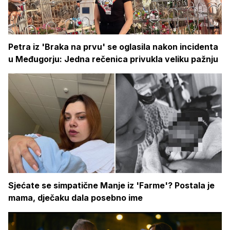
Petra iz 'Braka na prvu' se oglasila nakon incidenta
u Međugorju: Jedna rečenica privukla veliku pažnju
Sjećate se simpatične Manje iz 'Farme'? Postala je
mama, dječaku dala posebno ime