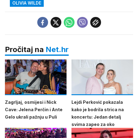
OLIVIA WILDE
Pročitaj na
Net.hr
Zagrljaj, osmijesi i Nick
Lejdi Perković pokazala
Cave: Jelena Perčin i Ante
kako je bodrila strica na
Gelo ukrali pažnju u Puli
koncertu: Jedan detalj
svima zapeo za oko