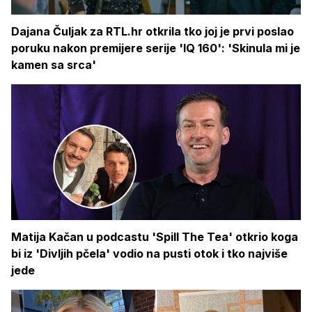
Dajana Čuljak za RTL.hr otkrila tko joj je prvi poslao
poruku nakon premijere serije 'IQ 160': 'Skinula mi je
kamen sa srca'
Matija Kačan u podcastu 'Spill The Tea' otkrio koga
bi iz 'Divljih pčela' vodio na pusti otok i tko najviše
jede