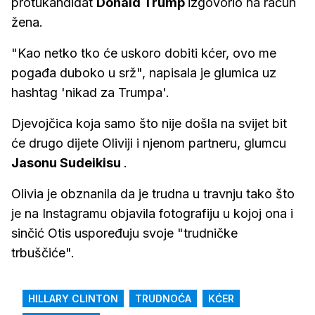
protukandidat
Donald Trump
izgovorio na račun
žena.
"Kao netko tko će uskoro dobiti kćer, ovo me
pogađa duboko u srž", napisala je glumica uz
hashtag 'nikad za Trumpa'.
Djevojčica koja samo što nije došla na svijet bit
će drugo dijete Oliviji i njenom partneru, glumcu
Jasonu Sudeikisu
.
Olivia je obznanila da je trudna u travnju tako što
je na Instagramu objavila fotografiju u kojoj ona i
sinčić Otis uspoređuju svoje "trudničke
trbuščiće".
HILLARY CLINTON
TRUDNOĆA
KĆER