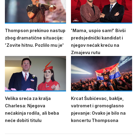
Thompson prekinuo nastup
'Mama, uspio sam!' Bivši
zbog dramatične situacije:
predsjednički kandidat i
'Zovite hitnu. Pozlilo mu je'
njegov nećak kreću na
Zmajevu rutu
Velika sreća za kralja
Krcat Šubićevac, baklje,
Charlesa: Njegova
vatromet i gromoglasno
nećakinja rodila, ali beba
pjevanje: Ovako je bilo na
neće dobiti titulu
koncertu Thompsona