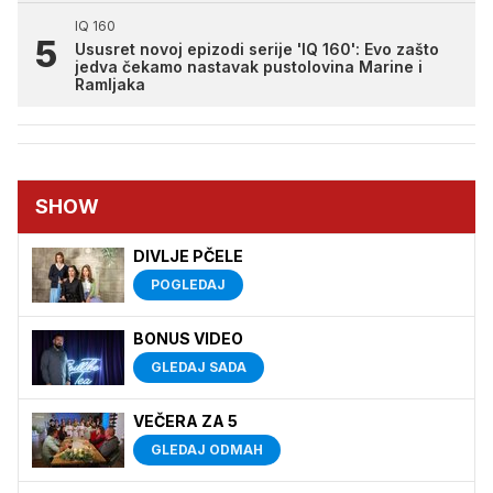
IQ 160
Ususret novoj epizodi serije 'IQ 160': Evo zašto
jedva čekamo nastavak pustolovina Marine i
Ramljaka
SHOW
DIVLJE PČELE
POGLEDAJ
BONUS VIDEO
GLEDAJ SADA
VEČERA ZA 5
GLEDAJ ODMAH