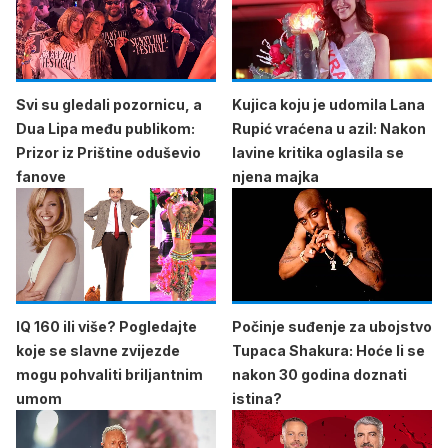
Svi su gledali pozornicu, a
Kujica koju je udomila Lana
Dua Lipa među publikom:
Rupić vraćena u azil: Nakon
Prizor iz Prištine oduševio
lavine kritika oglasila se
fanove
njena majka
IQ 160 ili više? Pogledajte
Počinje suđenje za ubojstvo
koje se slavne zvijezde
Tupaca Shakura: Hoće li se
mogu pohvaliti briljantnim
nakon 30 godina doznati
umom
istina?