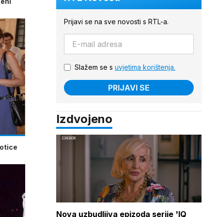
beni
Prijavi se na sve novosti s RTL-a.
Slažem se s
uvjetima korištenja.
PRIJAVI SE
Izdvojeno
potice
Nova uzbudljiva epizoda serije 'IQ