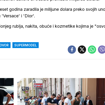
et godina zaradila je milijune dolara preko svojih un
'Versace' i 'Dior'.
donjeg rublja, nakita, obuće i kozmetike kojima je "osvo
OVOR
SUPERMODEL