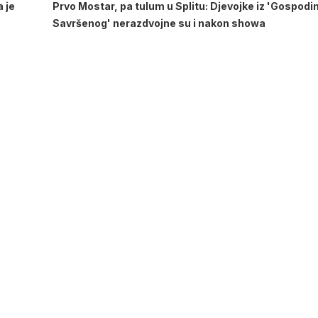
 je
Prvo Mostar, pa tulum u Splitu: Djevojke iz 'Gospodi
Savršenog' nerazdvojne su i nakon showa