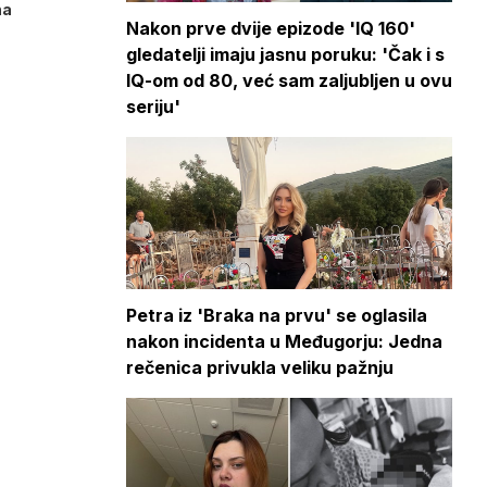
na
Nakon prve dvije epizode 'IQ 160'
gledatelji imaju jasnu poruku: 'Čak i s
IQ-om od 80, već sam zaljubljen u ovu
seriju'
Petra iz 'Braka na prvu' se oglasila
nakon incidenta u Međugorju: Jedna
rečenica privukla veliku pažnju