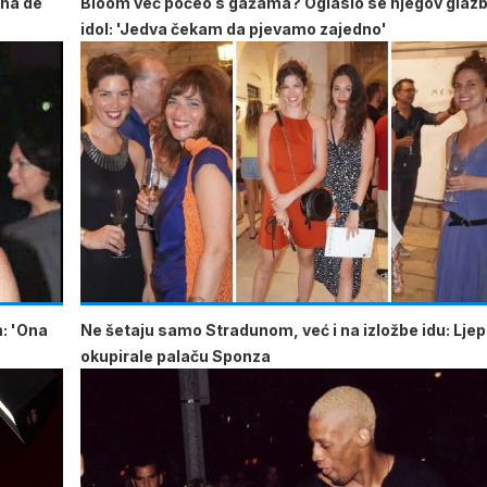
Ana de
Bloom već počeo s gažama? Oglasio se njegov glaz
idol: 'Jedva čekam da pjevamo zajedno'
m: 'Ona
Ne šetaju samo Stradunom, već i na izložbe idu: Lje
okupirale palaču Sponza