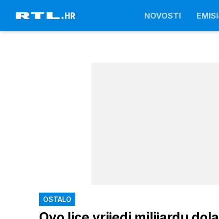
NOVOSTI
EMISI
OSTALO
Ovo lice vrijedi milijardu dol