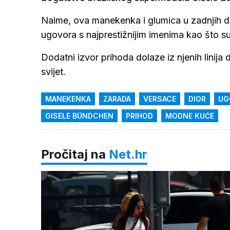
Naime, ova manekenka i glumica u zadnjih des
ugovora s najprestižnijim imenima kao što su 
Dodatni izvor prihoda dolaze iz njenih linija 
svijet.
MANEKENKA
ZARADA
VERSACE
DIOR
UG
GISELE BÜNDCHEN
PRIHOD
MODNE KUĆE
Pročitaj na
Net.hr