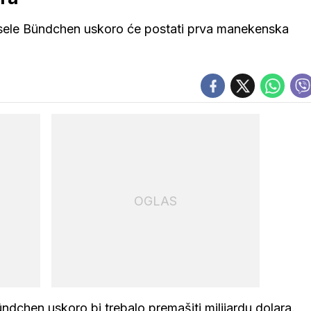
isele Bündchen uskoro će postati prva manekenska
OGLAS
dchen uskoro bi trebalo premašiti milijardu dolara.