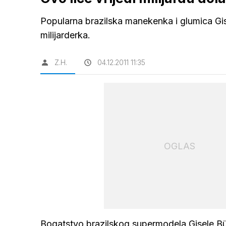
Popularna brazilska manekenka i glumica G
milijarderka.
Z.H.
04.12.2011 11:35
OGLAS
Bogatstvo brazilskog supermodela Gisele Bün