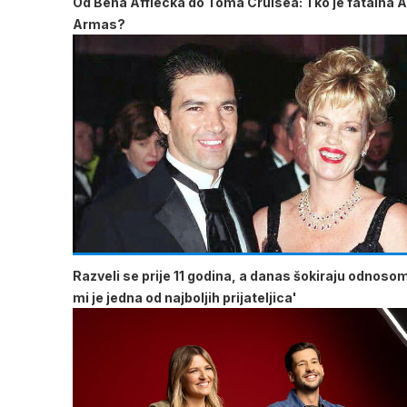
Od Bena Afflecka do Toma Cruisea: Tko je fatalna 
Armas?
Razveli se prije 11 godina, a danas šokiraju odnoso
mi je jedna od najboljih prijateljica'