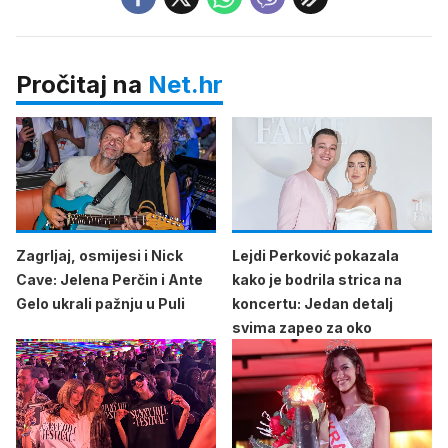
Pročitaj na
Net.hr
Zagrljaj, osmijesi i Nick
Lejdi Perković pokazala
Cave: Jelena Perčin i Ante
kako je bodrila strica na
Gelo ukrali pažnju u Puli
koncertu: Jedan detalj
svima zapeo za oko