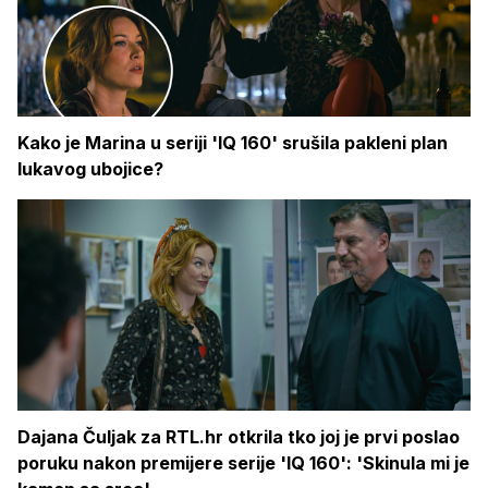
Kako je Marina u seriji 'IQ 160' srušila pakleni plan
lukavog ubojice?
Dajana Čuljak za RTL.hr otkrila tko joj je prvi poslao
poruku nakon premijere serije 'IQ 160': 'Skinula mi je