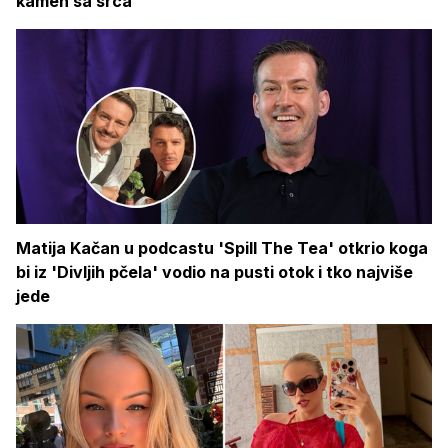
kamen sa srca'
Matija Kačan u podcastu 'Spill The Tea' otkrio koga
bi iz 'Divljih pčela' vodio na pusti otok i tko najviše
jede