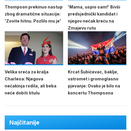
Thompson prekinuo nastup
'Mama, uspio sam!' Bivši
zbog dramatične situacije:
predsjednički kandidat i
'Zovite hitnu. Pozlilo mu je'
njegov nećak kreću na
Zmajevu rutu
Velika sreća za kralja
Krcat Šubićevac, baklje,
Charlesa: Njegova
vatromet i gromoglasno
nećakinja rodila, ali beba
pjevanje: Ovako je bilo na
neće dobiti titulu
koncertu Thompsona
Najčitanije