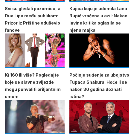
Svi su gledali pozornicu, a
Kujica koju je udomila Lana
Dua Lipa među publikom:
Rupić vraćena u azil: Nakon
Prizor iz Prištine oduševio
lavine kritika oglasila se
fanove
njena majka
IQ 160 ili više? Pogledajte
Počinje suđenje za ubojstvo
koje se slavne zvijezde
Tupaca Shakura: Hoće li se
mogu pohvaliti briljantnim
nakon 30 godina doznati
umom
istina?