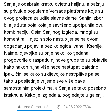
Sanja je odabrala kratku cvjetnu haljinu, a pažnju
su privukle popularne Versace platforme koje su
ovog proljeća zaludile slavne dame. Sanjin izbor
bila je žuta boja koja je savršeno upotpunila ovu
kombinaciju. Osim Sanjinog izgleda, mnogi su
komentirali i njezin solo nastup jer se na ovom
događanju pojavila bez kolegica Ivane i Ksenije.
Naime, djevojke su prije nekoliko tjedana
progovorile o raspadu njihove grupe te su objavile
kako nakon rujna više neće nastupati zajedno.
Ipak, čini se kako su djevojke nestrpljive pa se
tako u posljednje vrijeme sve više bave
samostalnim projektima, a Sanja se tako posebno
istaknula. Kako je izgledala, pogledajte u galeriji.
Ana Samardžić
04.06.2022 17:34