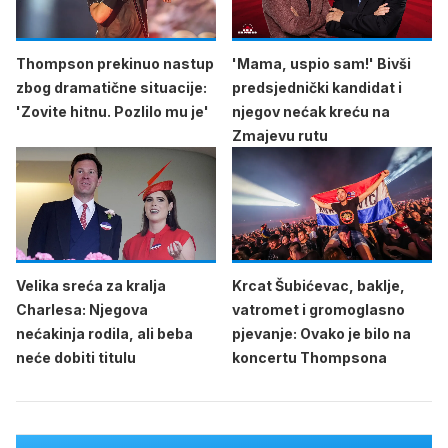
Thompson prekinuo nastup
'Mama, uspio sam!' Bivši
zbog dramatične situacije:
predsjednički kandidat i
'Zovite hitnu. Pozlilo mu je'
njegov nećak kreću na
Zmajevu rutu
Velika sreća za kralja
Krcat Šubićevac, baklje,
Charlesa: Njegova
vatromet i gromoglasno
nećakinja rodila, ali beba
pjevanje: Ovako je bilo na
neće dobiti titulu
koncertu Thompsona