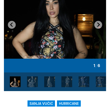
1
/
6
SANJA VUČIĆ
HURRICANE