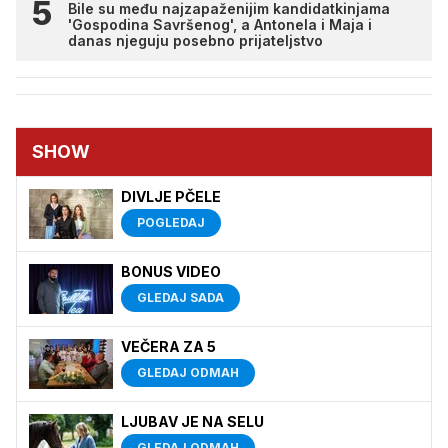
Bile su među najzapaženijim kandidatkinjama
'Gospodina Savršenog', a Antonela i Maja i
danas njeguju posebno prijateljstvo
SHOW
DIVLJE PČELE
POGLEDAJ
BONUS VIDEO
GLEDAJ SADA
VEČERA ZA 5
GLEDAJ ODMAH
LJUBAV JE NA SELU
GLEDAJ ODMAH