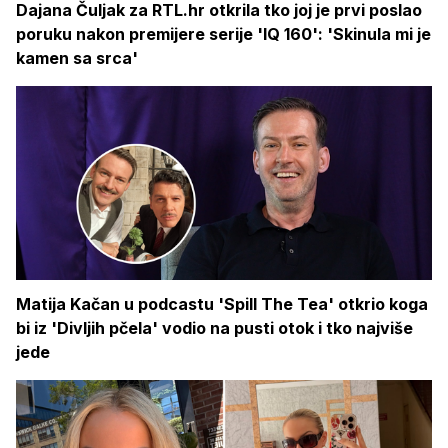
Dajana Čuljak za RTL.hr otkrila tko joj je prvi poslao
poruku nakon premijere serije 'IQ 160': 'Skinula mi je
kamen sa srca'
Matija Kačan u podcastu 'Spill The Tea' otkrio koga
bi iz 'Divljih pčela' vodio na pusti otok i tko najviše
jede