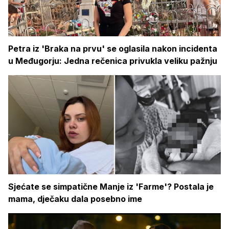
Petra iz 'Braka na prvu' se oglasila nakon incidenta
u Međugorju: Jedna rečenica privukla veliku pažnju
Sjećate se simpatične Manje iz 'Farme'? Postala je
mama, dječaku dala posebno ime