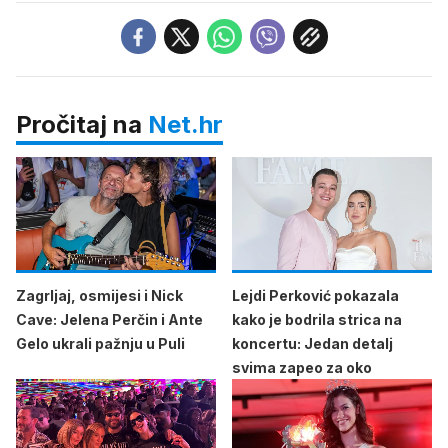
Pročitaj na
Net.hr
Zagrljaj, osmijesi i Nick
Lejdi Perković pokazala
Cave: Jelena Perčin i Ante
kako je bodrila strica na
Gelo ukrali pažnju u Puli
koncertu: Jedan detalj
svima zapeo za oko