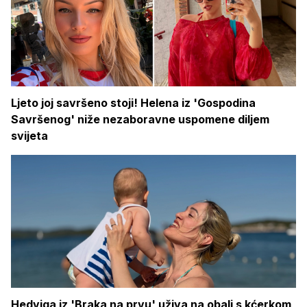
Ljeto joj savršeno stoji! Helena iz 'Gospodina
Savršenog' niže nezaboravne uspomene diljem
svijeta
Hedviga iz 'Braka na prvu' uživa na obali s kćerkom,