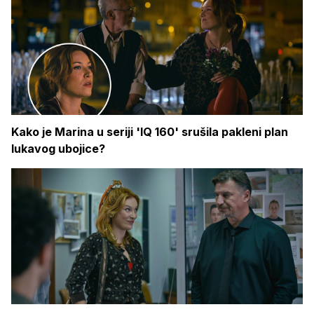
Kako je Marina u seriji 'IQ 160' srušila pakleni plan
lukavog ubojice?