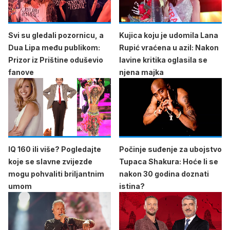
Svi su gledali pozornicu, a
Kujica koju je udomila Lana
Dua Lipa među publikom:
Rupić vraćena u azil: Nakon
Prizor iz Prištine oduševio
lavine kritika oglasila se
fanove
njena majka
IQ 160 ili više? Pogledajte
Počinje suđenje za ubojstvo
koje se slavne zvijezde
Tupaca Shakura: Hoće li se
mogu pohvaliti briljantnim
nakon 30 godina doznati
umom
istina?