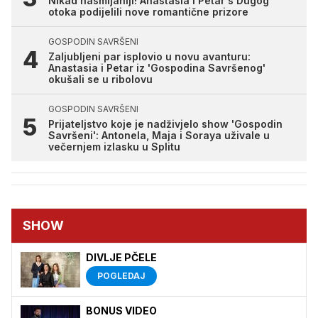
Nikad nasmijaniji! Anastasia i Petar s Dugog
otoka podijelili nove romantične prizore
GOSPODIN SAVRŠENI
Zaljubljeni par isplovio u novu avanturu:
Anastasia i Petar iz 'Gospodina Savršenog'
okušali se u ribolovu
GOSPODIN SAVRŠENI
Prijateljstvo koje je nadživjelo show 'Gospodin
Savršeni': Antonela, Maja i Soraya uživale u
večernjem izlasku u Splitu
SHOW
DIVLJE PČELE
POGLEDAJ
BONUS VIDEO