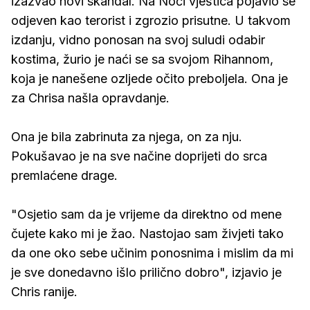
izazvao novi skandal. Na Noći vještica pojavio se
odjeven kao terorist i zgrozio prisutne. U takvom
izdanju, vidno ponosan na svoj suludi odabir
kostima, žurio je naći se sa svojom Rihannom,
koja je nanešene ozljede očito preboljela. Ona je
za Chrisa našla opravdanje.
Ona je bila zabrinuta za njega, on za nju.
Pokušavao je na sve načine doprijeti do srca
premlaćene drage.
"Osjetio sam da je vrijeme da direktno od mene
čujete kako mi je žao. Nastojao sam živjeti tako
da one oko sebe učinim ponosnima i mislim da mi
je sve donedavno išlo prilično dobro", izjavio je
Chris ranije.