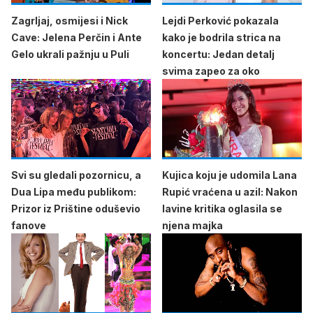
Zagrljaj, osmijesi i Nick
Lejdi Perković pokazala
Cave: Jelena Perčin i Ante
kako je bodrila strica na
Gelo ukrali pažnju u Puli
koncertu: Jedan detalj
svima zapeo za oko
Svi su gledali pozornicu, a
Kujica koju je udomila Lana
Dua Lipa među publikom:
Rupić vraćena u azil: Nakon
Prizor iz Prištine oduševio
lavine kritika oglasila se
fanove
njena majka