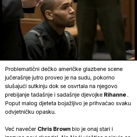
Loaded
:
51.34%
/
Upali
zvuk
Problematični dečko američke glazbene scene
jučerašnje jutro proveo je na sudu, pokorno
slušajući sutkinju dok se osvrtala na njegovo
prebijanje tadašnje i sadašnje djevojke
Rihanne
.
Poput malog djeteta bojažljivo je prihvaćao svaku
odvjetničku opasku.
Već navečer
Chris
Brown
bio je onaj stari i