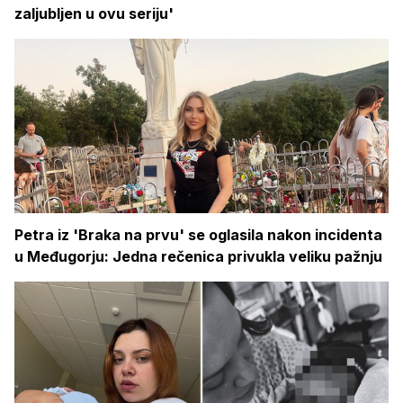
zaljubljen u ovu seriju'
Petra iz 'Braka na prvu' se oglasila nakon incidenta
u Međugorju: Jedna rečenica privukla veliku pažnju