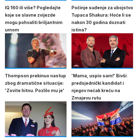
IQ 160 ili više? Pogledajte
Počinje suđenje za ubojstvo
koje se slavne zvijezde
Tupaca Shakura: Hoće li se
mogu pohvaliti briljantnim
nakon 30 godina doznati
umom
istina?
Thompson prekinuo nastup
'Mama, uspio sam!' Bivši
zbog dramatične situacije:
predsjednički kandidat i
'Zovite hitnu. Pozlilo mu je'
njegov nećak kreću na
Zmajevu rutu