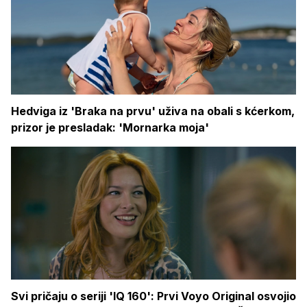
Hedviga iz 'Braka na prvu' uživa na obali s kćerkom,
prizor je presladak: 'Mornarka moja'
Svi pričaju o seriji 'IQ 160': Prvi Voyo Original osvojio