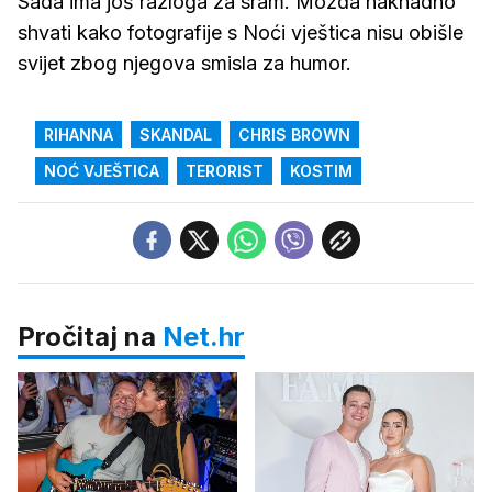
Sada ima još razloga za sram. Možda naknadno
shvati kako fotografije s Noći vještica nisu obišle
svijet zbog njegova smisla za humor.
RIHANNA
SKANDAL
CHRIS BROWN
NOĆ VJEŠTICA
TERORIST
KOSTIM
Pročitaj na
Net.hr