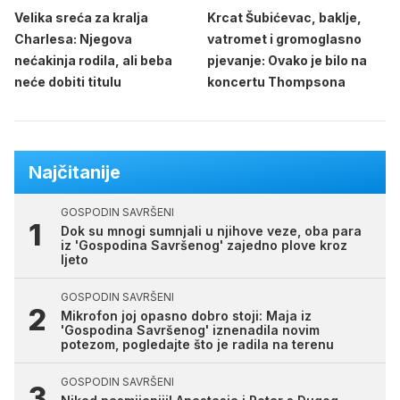
Velika sreća za kralja
Krcat Šubićevac, baklje,
Charlesa: Njegova
vatromet i gromoglasno
nećakinja rodila, ali beba
pjevanje: Ovako je bilo na
neće dobiti titulu
koncertu Thompsona
Najčitanije
GOSPODIN SAVRŠENI
Dok su mnogi sumnjali u njihove veze, oba para
iz 'Gospodina Savršenog' zajedno plove kroz
ljeto
GOSPODIN SAVRŠENI
Mikrofon joj opasno dobro stoji: Maja iz
'Gospodina Savršenog' iznenadila novim
potezom, pogledajte što je radila na terenu
GOSPODIN SAVRŠENI