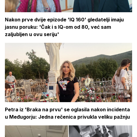
Nakon prve dvije epizode 'IQ 160' gledatelji imaju
jasnu poruku: 'Čak i s IQ-om od 80, već sam
zaljubljen u ovu seriju'
Petra iz 'Braka na prvu' se oglasila nakon incidenta
u Međugorju: Jedna rečenica privukla veliku pažnju