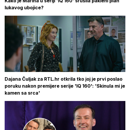
Kako je Marina u seriji 'IQ 160' srušila pakleni plan
lukavog ubojice?
Dajana Čuljak za RTL.hr otkrila tko joj je prvi poslao
poruku nakon premijere serije 'IQ 160': 'Skinula mi je
kamen sa srca'