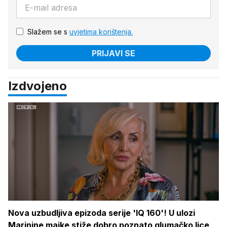
Slažem se s
uvjetima korištenja.
PRIJAVI SE
Izdvojeno
Nova uzbudljiva epizoda serije 'IQ 160'! U ulozi
Marinine majke stiže dobro poznato glumačko lice