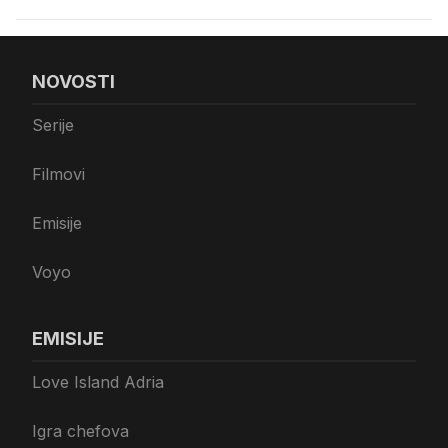
NOVOSTI
Serije
Filmovi
Emisije
Voyo
EMISIJE
Love Island Adria
Igra chefova