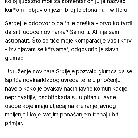
kojoj ljubazno moli za komentar on ju je nazvao
kur*om i objavio njezin broj telefona na Twitteru.
Sergej je odgovorio da 'nije greška - prvo ko tvrdi
da si ti uopće novinarka? Samo ti. Ali i ja sam
astronaut. Što se tiče moje komparacije vas i k*rvi
- izvinjavam se k*rvama', odgovorio je slavni
glumac.
Udruženje novinara Srbijeje pozvalo glumca da se
ispriča novinarkizbog uvreda te je u prioćenju
navelo kako je ovakav način javne komunikacije
neprihvatljiv, osobitokada su u pitanju javne
osobe koje imaju utjecaj na kreiranje javnog
mnijenja i koje svojim ponašanjem trebaju biti
primjer.