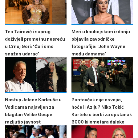
Tea Tairović i suprug
Meri u kaubojskom izdanju
doživjeli prometnu nesreću
objavila zavodničke
u Crnoj Gori: 'Čuli smo
fotografije: 'John Wayne
snažan udarac'
među damama'
Nastup Jelene Karleuše u
Pantovčak nije osvojio,
Vodicama najavljen za
hoće li Aziju? Niko Tokić
blagdan Velike Gospe
Kartelo u borbi za opstanak
razljutio javnost
6000 kilometara daleko