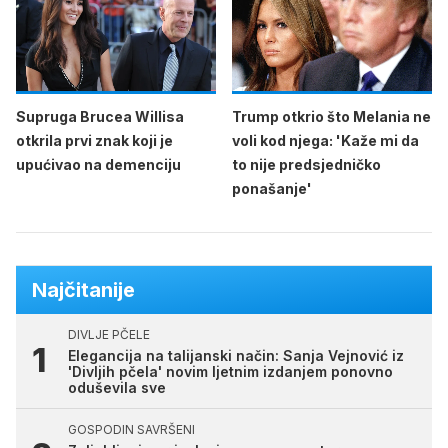
Supruga Brucea Willisa
Trump otkrio što Melania ne
otkrila prvi znak koji je
voli kod njega: 'Kaže mi da
upućivao na demenciju
to nije predsjedničko
ponašanje'
Najčitanije
DIVLJE PČELE
Elegancija na talijanski način: Sanja Vejnović iz
'Divljih pčela' novim ljetnim izdanjem ponovno
oduševila sve
GOSPODIN SAVRŠENI