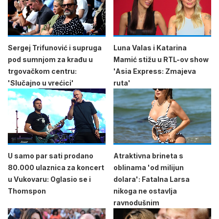
Sergej Trifunović i supruga
Luna Valas i Katarina
pod sumnjom za krađu u
Mamić stižu u RTL-ov show
trgovačkom centru:
'Asia Express: Zmajeva
'Slučajno u vrećici'
ruta'
U samo par sati prodano
Atraktivna brineta s
80.000 ulaznica za koncert
oblinama 'od milijun
u Vukovaru: Oglasio se i
dolara': Fatalna Larsa
Thomspon
nikoga ne ostavlja
ravnodušnim