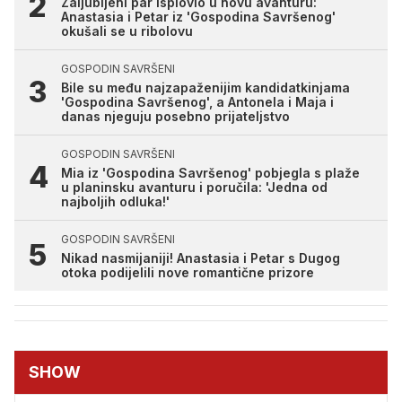
Zaljubljeni par isplovio u novu avanturu:
Anastasia i Petar iz 'Gospodina Savršenog'
okušali se u ribolovu
GOSPODIN SAVRŠENI
Bile su među najzapaženijim kandidatkinjama
'Gospodina Savršenog', a Antonela i Maja i
danas njeguju posebno prijateljstvo
GOSPODIN SAVRŠENI
Mia iz 'Gospodina Savršenog' pobjegla s plaže
u planinsku avanturu i poručila: 'Jedna od
najboljih odluka!'
GOSPODIN SAVRŠENI
Nikad nasmijaniji! Anastasia i Petar s Dugog
otoka podijelili nove romantične prizore
SHOW