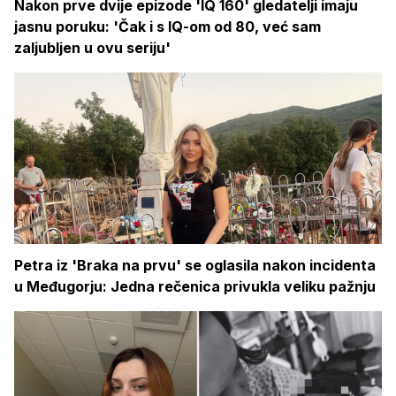
Nakon prve dvije epizode 'IQ 160' gledatelji imaju
jasnu poruku: 'Čak i s IQ-om od 80, već sam
zaljubljen u ovu seriju'
Petra iz 'Braka na prvu' se oglasila nakon incidenta
u Međugorju: Jedna rečenica privukla veliku pažnju