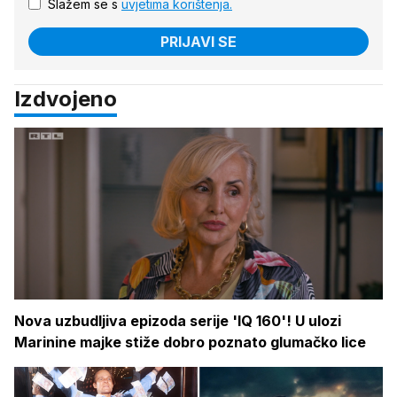
Slažem se s
uvjetima korištenja.
PRIJAVI SE
Izdvojeno
Nova uzbudljiva epizoda serije 'IQ 160'! U ulozi
Marinine majke stiže dobro poznato glumačko lice