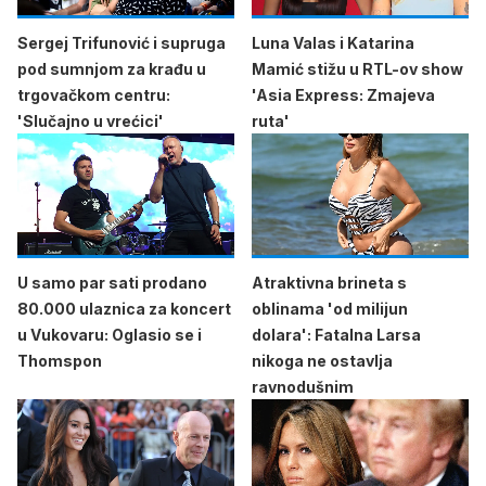
Sergej Trifunović i supruga
Luna Valas i Katarina
pod sumnjom za krađu u
Mamić stižu u RTL-ov show
trgovačkom centru:
'Asia Express: Zmajeva
'Slučajno u vrećici'
ruta'
U samo par sati prodano
Atraktivna brineta s
80.000 ulaznica za koncert
oblinama 'od milijun
u Vukovaru: Oglasio se i
dolara': Fatalna Larsa
Thomspon
nikoga ne ostavlja
ravnodušnim