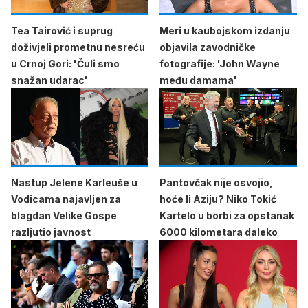
Tea Tairović i suprug
Meri u kaubojskom izdanju
doživjeli prometnu nesreću
objavila zavodničke
u Crnoj Gori: 'Čuli smo
fotografije: 'John Wayne
snažan udarac'
među damama'
Nastup Jelene Karleuše u
Pantovčak nije osvojio,
Vodicama najavljen za
hoće li Aziju? Niko Tokić
blagdan Velike Gospe
Kartelo u borbi za opstanak
razljutio javnost
6000 kilometara daleko