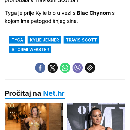
prohodala s Travisom Scottom.
Tyga je prije Kylie bio u vezi s
Blac Chynom
s
kojom ima petogodišnjeg sina.
TYGA
KYLIE JENNER
TRAVIS SCOTT
STORMI WEBSTER
Pročitaj na
Net.hr