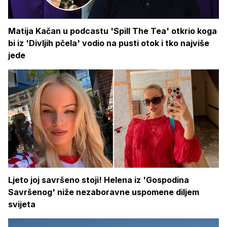
Matija Kačan u podcastu 'Spill The Tea' otkrio koga
bi iz 'Divljih pčela' vodio na pusti otok i tko najviše
jede
Ljeto joj savršeno stoji! Helena iz 'Gospodina
Savršenog' niže nezaboravne uspomene diljem
svijeta