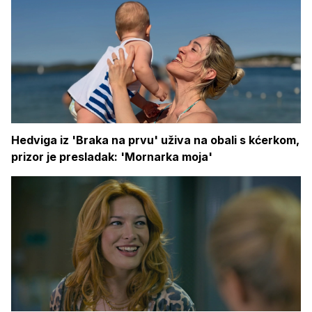
Hedviga iz 'Braka na prvu' uživa na obali s kćerkom,
prizor je presladak: 'Mornarka moja'