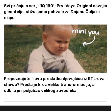
Svi pričaju o seriji 'IQ 160': Prvi Voyo Original osvojio
gledatelje, stižu samo pohvale za Dajanu Čuljak i
ekipu
Prepoznajete li ovu preslatku djevojčicu iz RTL-ova
showa? Prošla je kroz veliku transformaciju, a
odbila je i poljubac velikog zavodnika