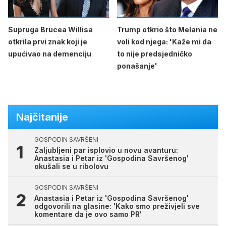
Supruga Brucea Willisa
Trump otkrio što Melania ne
otkrila prvi znak koji je
voli kod njega: 'Kaže mi da
upućivao na demenciju
to nije predsjedničko
ponašanje'
Najčitanije
GOSPODIN SAVRŠENI
Zaljubljeni par isplovio u novu avanturu:
Anastasia i Petar iz 'Gospodina Savršenog'
okušali se u ribolovu
GOSPODIN SAVRŠENI
Anastasia i Petar iz 'Gospodina Savršenog'
odgovorili na glasine: 'Kako smo preživjeli sve
komentare da je ovo samo PR'