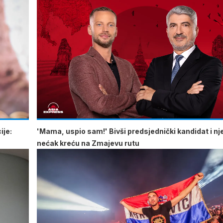
ije:
'Mama, uspio sam!' Bivši predsjednički kandidat i n
nećak kreću na Zmajevu rutu