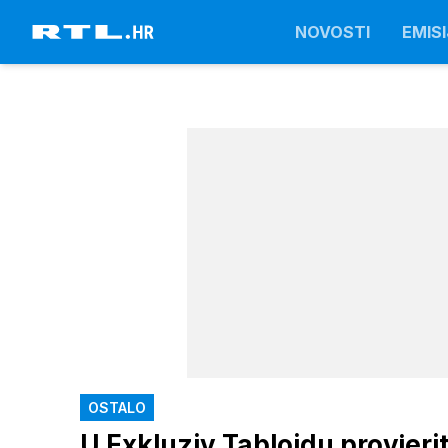
NOVOSTI
EMISI
OSTALO
U Exkluziv Tabloidu provjeri