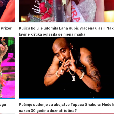
 Prizor
Kujica koju je udomila Lana Rupić vraćena u azil: Na
lavine kritika oglasila se njena majka
mogu
Počinje suđenje za ubojstvo Tupaca Shakura: Hoće li
nakon 30 godina doznati istina?