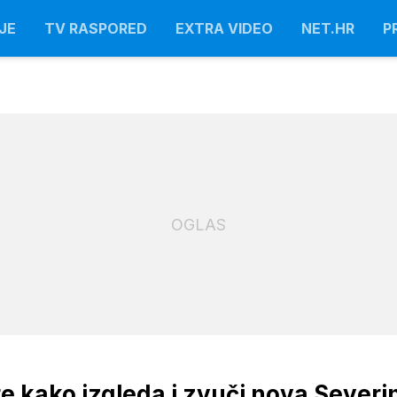
JE
TV RASPORED
EXTRA VIDEO
NET.HR
P
OGLAS
te kako izgleda i zvuči nova Severi