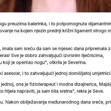
logu preuzima balerinka, i to potpomognuta dijamantni
lovanje na kojem njezin prednji križni ligament strogo m
, imala sam sreću da sam se mjesec dana pripremala z
ras! Sve je dobro zahvaljujući izvrsnim liječnicima,
 koji je operirao nogu", otkrila je Severina.
 asesoar, i to zahvaljujući jednoj domišljatoj umjetnici
 u jednoj, ona je fizioterapeut i modna dizajnerica, Majd
o htjela napraviti, ja sam bila sretna", rekla je Seve.
inu. Nakon obilježavanja međunarodnog dana sreće, pr