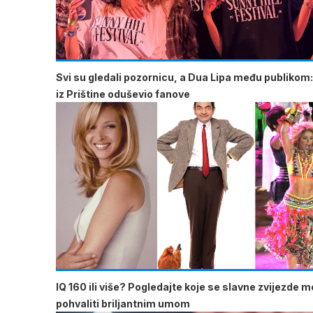
Svi su gledali pozornicu, a Dua Lipa među publikom:
iz Prištine oduševio fanove
IQ 160 ili više? Pogledajte koje se slavne zvijezde 
pohvaliti briljantnim umom