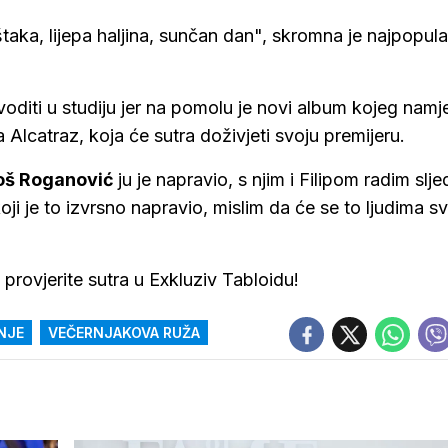
štaka, lijepa haljina, sunčan dan", skromna je najpopula
diti u studiju jer na pomolu je novi album kojeg namj
 Alcatraz, koja će sutra doživjeti svoju premijeru.
oš Roganović
ju je napravio, s njim i Filipom radim slje
oji je to izvrsno napravio, mislim da će se to ljudima svi
provjerite sutra u Exkluziv Tabloidu!
NJE
VEČERNJAKOVA RUŽA