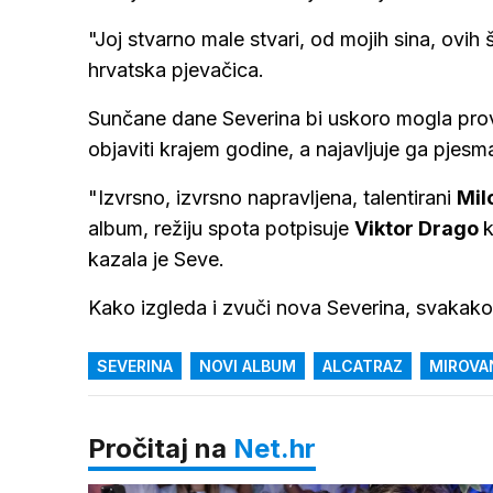
"Joj stvarno male stvari, od mojih sina, ovih 
hrvatska pjevačica.
Sunčane dane Severina bi uskoro mogla provo
objaviti krajem godine, a najavljuje ga pjesma
"Izvrsno, izvrsno napravljena, talentirani
Mil
album, režiju spota potpisuje
Viktor Drago
k
kazala je Seve.
Kako izgleda i zvuči nova Severina, svakako 
SEVERINA
NOVI ALBUM
ALCATRAZ
MIROVA
Pročitaj na
Net.hr