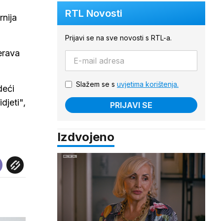
RTL Novosti
rnija
Prijavi se na sve novosti s RTL-a.
erava
Slažem se s
uvjetima korištenja.
deći
djeti",
PRIJAVI SE
Izdvojeno