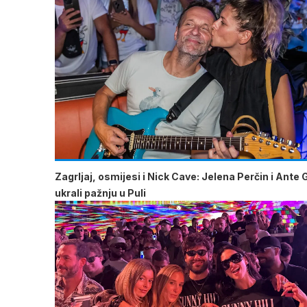
Zagrljaj, osmijesi i Nick Cave: Jelena Perčin i Ante 
ukrali pažnju u Puli