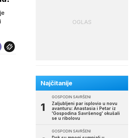
je
i
OGLAS
Najčitanije
GOSPODIN SAVRŠENI
Zaljubljeni par isplovio u novu
avanturu: Anastasia i Petar iz
'Gospodina Savršenog' okušali
se u ribolovu
GOSPODIN SAVRŠENI
Dok su mnogi sumnjali u