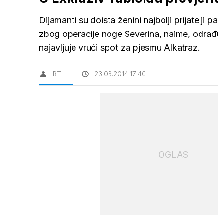
Dijamanti su doista ženini najbolji prijatelj
zbog operacije noge Severina, naime, odrađu
najavljuje vrući spot za pjesmu Alkatraz.
RTL
23.03.2014 17:40
OGLAS