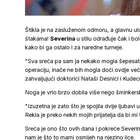
Loaded
:
42.32%
/
Upali
zvuk
Štikla je na zasluženom odmoru, a glavnu u
štakama!
Severina
u stilu odrađuje čak i bo
kako bi ga ostalo i za naredne turneje.
"Sva sreća pa sam ja nekako mogla šepesat
operaciju, inače ne bih mogla doći ovdje veče
zahvaljujući doktorici Nataši Desnici i Kudecu
Noga je vrlo brzo dobila više nego šminkerski
"Izuzetna je zato što je spojila dvije ljubavi
Rekla je preko nekih mojih prijatelja da bi mi t
Sreća je ono što ovih dana i pokreće Sever
nam je što to mami osmijeh na njezino lice.