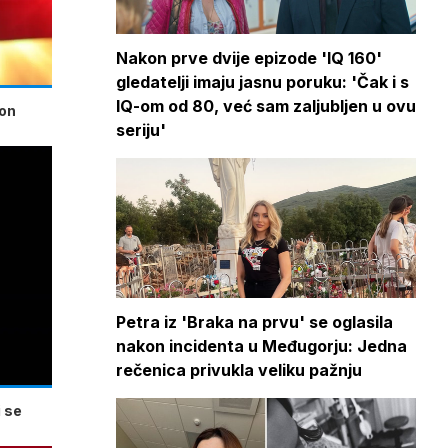
Nakon prve dvije epizode 'IQ 160'
gledatelji imaju jasnu poruku: 'Čak i s
IQ-om od 80, već sam zaljubljen u ovu
kon
seriju'
Petra iz 'Braka na prvu' se oglasila
nakon incidenta u Međugorju: Jedna
rečenica privukla veliku pažnju
 se