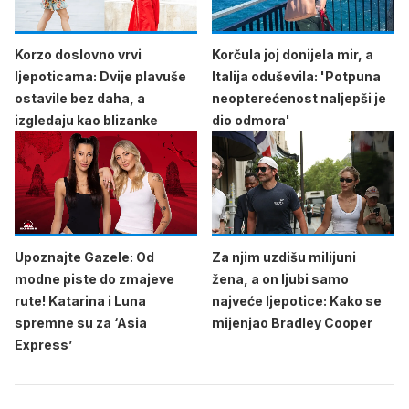
Korzo doslovno vrvi
Korčula joj donijela mir, a
ljepoticama: Dvije plavuše
Italija oduševila: 'Potpuna
ostavile bez daha, a
neopterećenost naljepši je
izgledaju kao blizanke
dio odmora'
Upoznajte Gazele: Od
Za njim uzdišu milijuni
modne piste do zmajeve
žena, a on ljubi samo
rute! Katarina i Luna
najveće ljepotice: Kako se
spremne su za ‘Asia
mijenjao Bradley Cooper
Express’