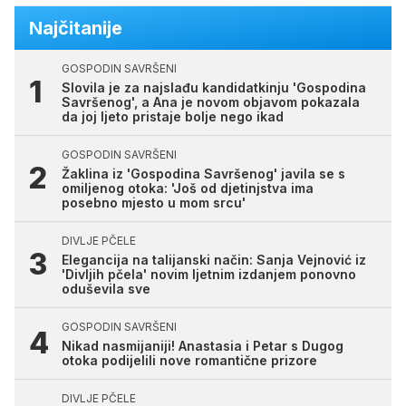
Najčitanije
GOSPODIN SAVRŠENI
Slovila je za najslađu kandidatkinju 'Gospodina
Savršenog', a Ana je novom objavom pokazala
da joj ljeto pristaje bolje nego ikad
GOSPODIN SAVRŠENI
Žaklina iz 'Gospodina Savršenog' javila se s
omiljenog otoka: 'Još od djetinjstva ima
posebno mjesto u mom srcu'
DIVLJE PČELE
Elegancija na talijanski način: Sanja Vejnović iz
'Divljih pčela' novim ljetnim izdanjem ponovno
oduševila sve
GOSPODIN SAVRŠENI
Nikad nasmijaniji! Anastasia i Petar s Dugog
otoka podijelili nove romantične prizore
DIVLJE PČELE