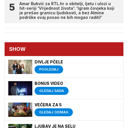
Amar Bukvić za RTL.hr o obitelji, ljetu i ulozi u
hit-seriji 'Vrijednost života': 'Igram čovjeka koji
je prešao granicu ljudskosti, a bez Almine
podrške ovaj posao ne bih mogao raditi!'
SHOW
DIVLJE PČELE
POGLEDAJ
BONUS VIDEO
GLEDAJ SADA
VEČERA ZA 5
GLEDAJ ODMAH
LJUBAV JE NA SELU