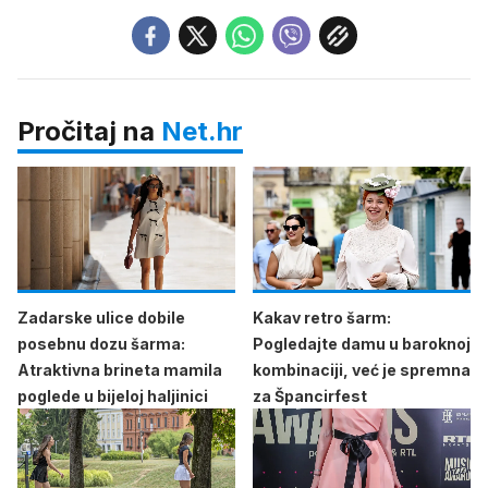
Pročitaj na
Net.hr
Zadarske ulice dobile
Kakav retro šarm:
posebnu dozu šarma:
Pogledajte damu u baroknoj
Atraktivna brineta mamila
kombinaciji, već je spremna
poglede u bijeloj haljinici
za Špancirfest