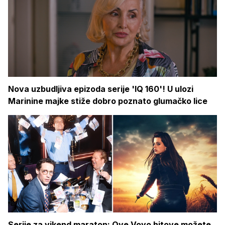
Nova uzbudljiva epizoda serije 'IQ 160'! U ulozi
Marinine majke stiže dobro poznato glumačko lice
Serije za vikend maraton: Ove Voyo hitove možete