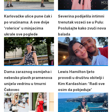
Karlovačke ulice pune čak i
Severina podijelila intimni
po vrućinama: A ove dvije
trenutak vozeći se u Pulu:
'rolerice' u minjacima
Poslušajte kako zvuči nova
ukrale sve poglede
balada
Dama zaraznog osmijeha i
Lewis Hamilton ljeto
nebesko plavih pramenova
provodi u društvu obitelji i
unijela vedrinu u tmurni
Kim Kardashian: 'Radi sve
Čakovec
osim da pobjeđuje'