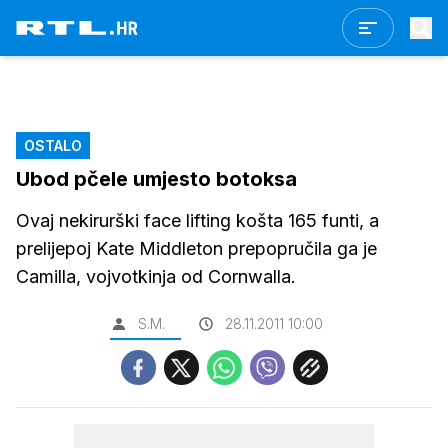
OSTALO
Ubod pčele umjesto botoksa
Ovaj nekirurški face lifting košta 165 funti, a
prelijepoj Kate Middleton prepopručila ga je
Camilla, vojvotkinja od Cornwalla.
S.M.
28.11.2011 10:00