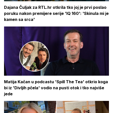
Dajana Čuljak za RTL.hr otkrila tko joj je prvi poslao
poruku nakon premijere serije 'IQ 160': 'Skinula mi je
kamen sa srca'
Matija Kačan u podcastu 'Spill The Tea' otkrio koga
bi iz 'Divljih pčela' vodio na pusti otok i tko najviše
jede