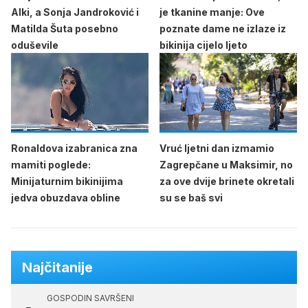
Alki, a Sonja Jandroković i
je tkanine manje: Ove
Matilda Šuta posebno
poznate dame ne izlaze iz
oduševile
bikinija cijelo ljeto
Ronaldova izabranica zna
Vruć ljetni dan izmamio
mamiti poglede:
Zagrepčane u Maksimir, no
Minijaturnim bikinijima
za ove dvije brinete okretali
jedva obuzdava obline
su se baš svi
Najčitanije
GOSPODIN SAVRŠENI