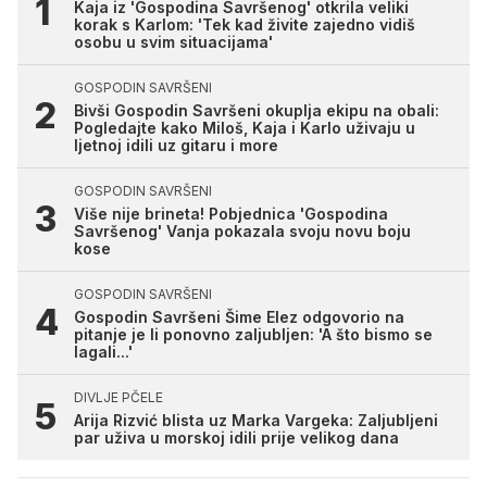
Kaja iz 'Gospodina Savršenog' otkrila veliki
korak s Karlom: 'Tek kad živite zajedno vidiš
osobu u svim situacijama'
GOSPODIN SAVRŠENI
Bivši Gospodin Savršeni okuplja ekipu na obali:
Pogledajte kako Miloš, Kaja i Karlo uživaju u
ljetnoj idili uz gitaru i more
GOSPODIN SAVRŠENI
Više nije brineta! Pobjednica 'Gospodina
Savršenog' Vanja pokazala svoju novu boju
kose
GOSPODIN SAVRŠENI
Gospodin Savršeni Šime Elez odgovorio na
pitanje je li ponovno zaljubljen: 'A što bismo se
lagali...'
DIVLJE PČELE
Arija Rizvić blista uz Marka Vargeka: Zaljubljeni
par uživa u morskoj idili prije velikog dana