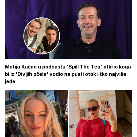
Matija Kačan u podcastu 'Spill The Tea' otkrio koga
bi iz 'Divljih pčela' vodio na pusti otok i tko najviše
jede