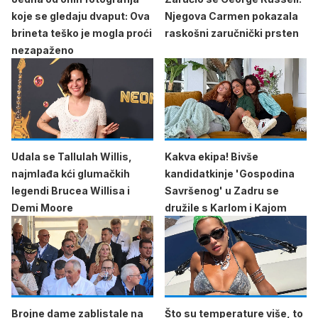
koje se gledaju dvaput: Ova
Njegova Carmen pokazala
brineta teško je mogla proći
raskošni zaručnički prsten
nezapaženo
Udala se Tallulah Willis,
Kakva ekipa! Bivše
najmlađa kći glumačkih
kandidatkinje 'Gospodina
legendi Brucea Willisa i
Savršenog' u Zadru se
Demi Moore
družile s Karlom i Kajom
Brojne dame zablistale na
Što su temperature više, to