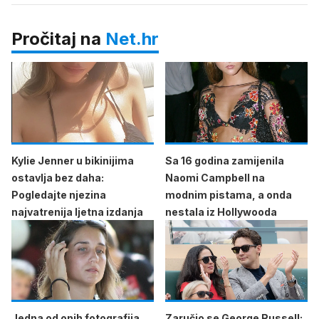
Pročitaj na
Net.hr
Kylie Jenner u bikinijima
Sa 16 godina zamijenila
ostavlja bez daha:
Naomi Campbell na
Pogledajte njezina
modnim pistama, a onda
najvatrenija ljetna izdanja
nestala iz Hollywooda
Jedna od onih fotografija
Zaručio se George Russell: