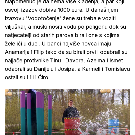
Napomenuo je da nema više klađenja, a par koji
osvoji izazov dobiva 1000 eura. U današnjem
izazovu 'Vodotočenje' žene su trebale voziti
viljuškar, a muški nositi vodu po poligonu dok su
natjecatelji od starih parova birali one s kojima
žele ići u duel. U banci najviše novca imaju
Anamarija i Filip tako da su birali prvi i odabrali su
najjače protivnike Tinu i Davora, Azelma i Ismet
odabrali su Danijelu i Josipa, a Karmeli i Tomislavu
ostali su Lili i Ćiro.