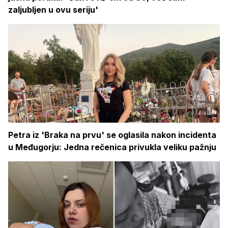
zaljubljen u ovu seriju'
Petra iz 'Braka na prvu' se oglasila nakon incidenta
u Međugorju: Jedna rečenica privukla veliku pažnju