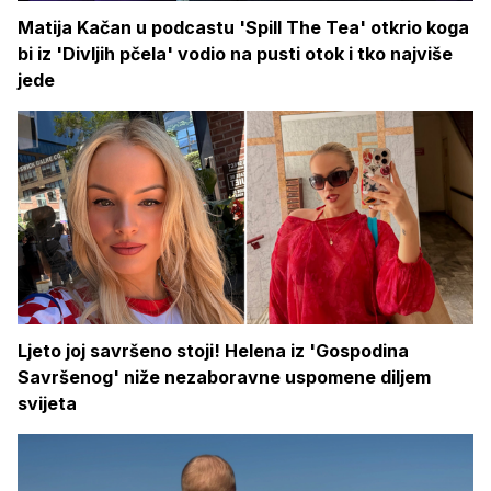
Matija Kačan u podcastu 'Spill The Tea' otkrio koga
bi iz 'Divljih pčela' vodio na pusti otok i tko najviše
jede
Ljeto joj savršeno stoji! Helena iz 'Gospodina
Savršenog' niže nezaboravne uspomene diljem
svijeta