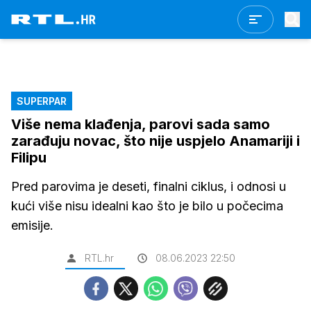
SUPERPAR
Više nema klađenja, parovi sada samo
zarađuju novac, što nije uspjelo Anamariji i
Filipu
Pred parovima je deseti, finalni ciklus, i odnosi u
kući više nisu idealni kao što je bilo u počecima
emisije.
RTL.hr
08.06.2023 22:50