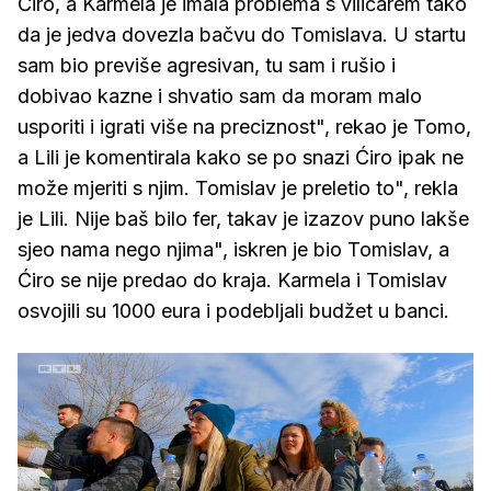
Ćiro, a Karmela je imala problema s viličarem tako
da je jedva dovezla bačvu do Tomislava. U startu
sam bio previše agresivan, tu sam i rušio i
dobivao kazne i shvatio sam da moram malo
usporiti i igrati više na preciznost", rekao je Tomo,
a Lili je komentirala kako se po snazi Ćiro ipak ne
može mjeriti s njim. Tomislav je preletio to", rekla
je Lili. Nije baš bilo fer, takav je izazov puno lakše
sjeo nama nego njima", iskren je bio Tomislav, a
Ćiro se nije predao do kraja. Karmela i Tomislav
osvojili su 1000 eura i podebljali budžet u banci.