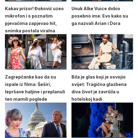
Kakav prizor! Đoković uzeo
Unuk Alke Vuice dobio
mikrofon i s poznatim
posebno ime: Evo kako su
pjevačima zapjevao hit,
ga nazvali Arian i Dora
snimka postala viralna
Zagrepčanke kao da su
Bila je glas koji je osvojio
ispale iz filma: Šeširi,
svijet: Tragična glazbena
lepršave haljine i preplanuli
diva život je završila u
ten mamili poglede
hotelskoj kadi