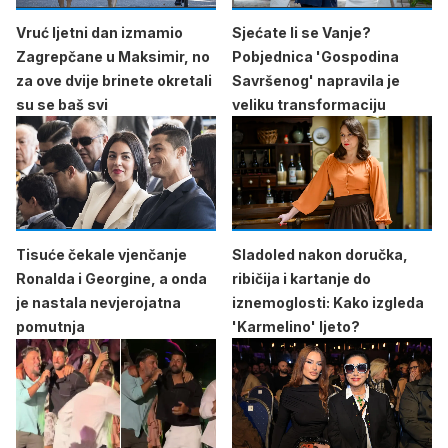
Vruć ljetni dan izmamio
Sjećate li se Vanje?
Zagrepčane u Maksimir, no
Pobjednica 'Gospodina
za ove dvije brinete okretali
Savršenog' napravila je
su se baš svi
veliku transformaciju
Tisuće čekale vjenčanje
Sladoled nakon doručka,
Ronalda i Georgine, a onda
ribičija i kartanje do
je nastala nevjerojatna
iznemoglosti: Kako izgleda
pomutnja
'Karmelino' ljeto?