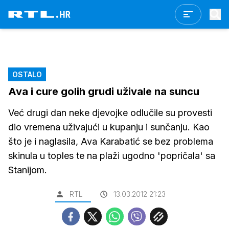
OSTALO
Ava i cure golih grudi uživale na suncu
Već drugi dan neke djevojke odlučile su provesti
dio vremena uživajući u kupanju i sunčanju. Kao
što je i naglasila, Ava Karabatić se bez problema
skinula u toples te na plaži ugodno 'popričala' sa
Stanijom.
RTL
13.03.2012 21:23