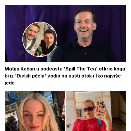
Matija Kačan u podcastu 'Spill The Tea' otkrio koga
bi iz 'Divljih pčela' vodio na pusti otok i tko najviše
jede