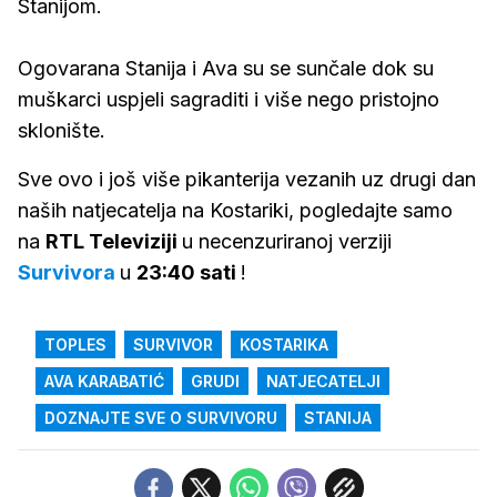
Stanijom.
Ogovarana Stanija i Ava su se sunčale dok su
muškarci uspjeli sagraditi i više nego pristojno
sklonište.
Sve ovo i još više pikanterija vezanih uz drugi dan
naših natjecatelja na Kostariki, pogledajte samo
na
RTL
Televiziji
u necenzuriranoj verziji
Survivora
u
23:40
sati
!
TOPLES
SURVIVOR
KOSTARIKA
AVA KARABATIĆ
GRUDI
NATJECATELJI
DOZNAJTE SVE O SURVIVORU
STANIJA