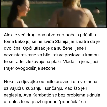
Loaded
:
17.14%
/
Upali
zvuk
Alex je već drugi dan otvoreno počela pričati o
tome kako joj se ne sviđa Stanija jer smatra da je
dvolična. Opći utisak je da su žene lijene i
nezainteresirane za bilo kakve poslove u kampu
te se rađe izležavaju na plaži. Vlada im je najjači
frajer ovogodišnje sezone.
Neke su djevojke odlučile provesti dio vremena
uživajući u kupanju i sunčanju. Kao što je i
naglasila, Ava Karabatić se bez problema skinula
u toples te na plaži ugodno 'popričala' sa