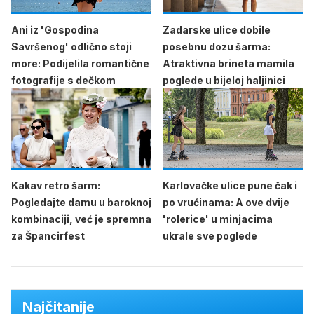
Ani iz 'Gospodina
Zadarske ulice dobile
Savršenog' odlično stoji
posebnu dozu šarma:
more: Podijelila romantične
Atraktivna brineta mamila
fotografije s dečkom
poglede u bijeloj haljinici
Kakav retro šarm:
Karlovačke ulice pune čak i
Pogledajte damu u baroknoj
po vrućinama: A ove dvije
kombinaciji, već je spremna
'rolerice' u minjacima
za Špancirfest
ukrale sve poglede
Najčitanije