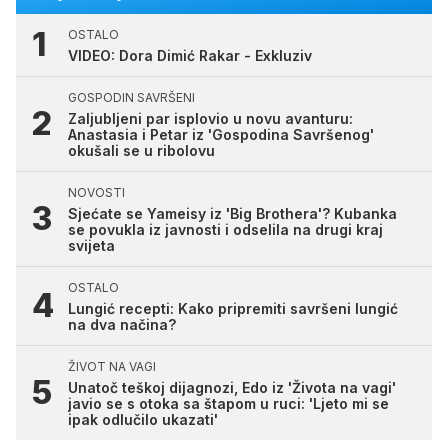
OSTALO
VIDEO: Dora Dimić Rakar - Exkluziv
GOSPODIN SAVRŠENI
Zaljubljeni par isplovio u novu avanturu:
Anastasia i Petar iz 'Gospodina Savršenog'
okušali se u ribolovu
NOVOSTI
Sjećate se Yameisy iz 'Big Brothera'? Kubanka
se povukla iz javnosti i odselila na drugi kraj
svijeta
OSTALO
Lungić recepti: Kako pripremiti savršeni lungić
na dva načina?
ŽIVOT NA VAGI
Unatoč teškoj dijagnozi, Edo iz 'Života na vagi'
javio se s otoka sa štapom u ruci: 'Ljeto mi se
ipak odlučilo ukazati'