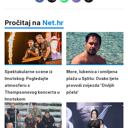
Pročitaj na
Net.hr
Spektakularne scene iz
More, lubenica i omiljena
Imotskog: Pogledajte
plaža u Splitu: Ovako ljeto
atmosferu s
provodi zvijezda 'Divljih
Thompsonovog koncerta u
pčela'
Imotskom