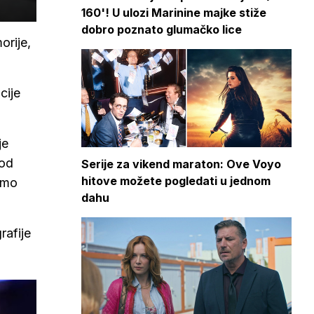
160'! U ulozi Marinine majke stiže
dobro poznato glumačko lice
orije,
cije
je
 od
Serije za vikend maraton: Ove Voyo
hitove možete pogledati u jednom
vamo
dahu
rafije