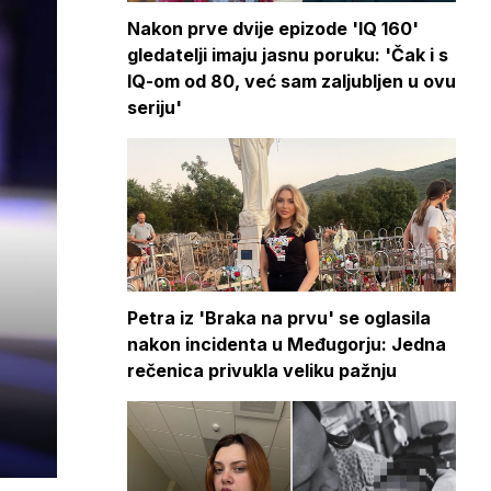
Nakon prve dvije epizode 'IQ 160'
gledatelji imaju jasnu poruku: 'Čak i s
IQ-om od 80, već sam zaljubljen u ovu
seriju'
Petra iz 'Braka na prvu' se oglasila
nakon incidenta u Međugorju: Jedna
rečenica privukla veliku pažnju