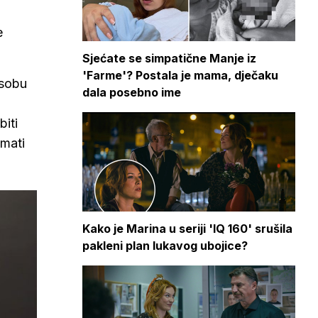
e
Sjećate se simpatične Manje iz
'Farme'? Postala je mama, dječaku
osobu
dala posebno ime
iti
imati
Kako je Marina u seriji 'IQ 160' srušila
pakleni plan lukavog ubojice?