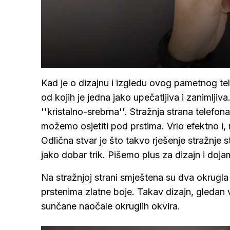
Kad je o dizajnu i izgledu ovog pametnog tele
od kojih je jedna jako upečatljiva i zanimljiva
''kristalno-srebrna''. Stražnja strana telefon
možemo osjetiti pod prstima. Vrlo efektno i, 
Odlična stvar je što takvo rješenje stražnje s
jako dobar trik. Pišemo plus za dizajn i doja
Na stražnjoj strani smještena su dva okrugla 
prstenima zlatne boje. Takav dizajn, gleda
sunčane naočale okruglih okvira.