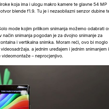
široke koja ima i ulogu makro kamere te glavne 54 MP
 otvor blende f1.9. Tu je i nezaobilazni senzor dubine t
. Solo mode kojim prilikom snimanja možemo odabrati 
av način snimanja pogodan je za dvojno snimanje za
ntalna i vertikalna snimka. Moram reći, ovo bi moglo b
 videosadržaja. a jednim uređajem i jednim snimanjem 
 videomontaže – neprocjenjivo.