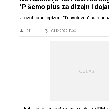
'Pišemo plus za dizajn i doja
U ovotjednoj epizodi 'Tehnolovca' na recenz
RTL.hr
04.12.2022 11:00
OGLAS
U kutiji se, osim uređaja, nalazi alat za SIM