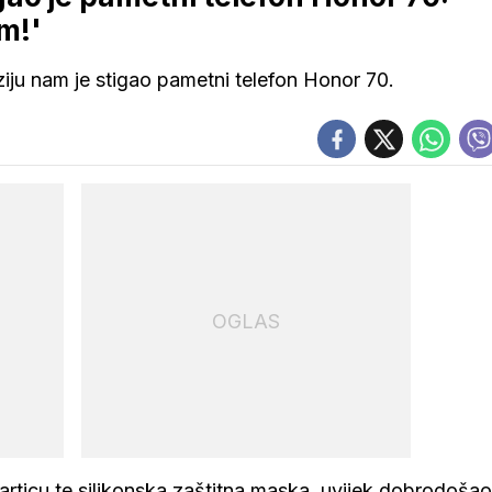
m!'
iju nam je stigao pametni telefon Honor 70.
OGLAS
 karticu te silikonska zaštitna maska, uvijek dobrodošao