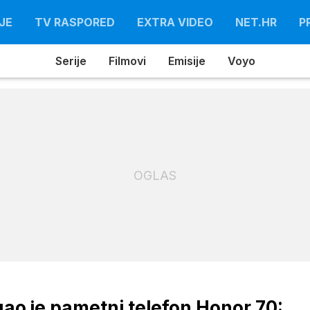
JE
TV RASPORED
EXTRA VIDEO
NET.HR
P
Serije
Filmovi
Emisije
Voyo
OGLAS
gao je pametni telefon Honor 70: