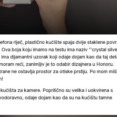
fona riječ, plastično kućište spaja dvije staklene povr
. Ova boja koju imamo na testu ima naziv ''crystal silver'
a ima dijamantni uzorak koji odaje dojam kao da taj deta
moram reći, zanimljiv je to odabir dizajnera u Honoru.
trane ne ostavlja prostor za otiske prstiju. Po mom mišl
m!
kućišta za kamere. Poprilično su velika i uokvirena s
n vodoravno, odaje dojam kao da su na kućištu tamne