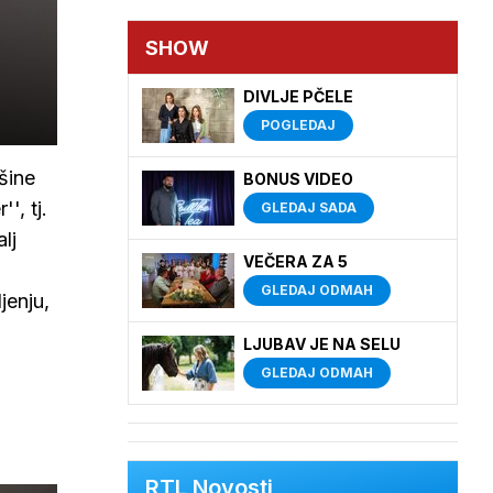
SHOW
DIVLJE PČELE
POGLEDAJ
šine
BONUS VIDEO
', tj.
GLEDAJ SADA
lj
VEČERA ZA 5
GLEDAJ ODMAH
jenju,
LJUBAV JE NA SELU
GLEDAJ ODMAH
RTL Novosti