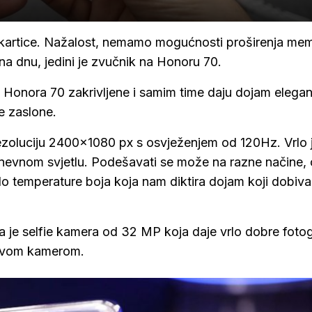
M kartice. Nažalost, nemamo mogućnosti proširenja mem
 na dnu, jedini je zvučnik na Honoru 70.
ne Honora 70 zakrivljene i samim time daju dojam elegan
e zaslone.
ezoluciju 2400x1080 px s osvježenjem od 120Hz. Vrlo 
 dnevnom svjetlu. Podešavati se može na razne načine,
 do temperature boja koja nam diktira dojam koji dobi
a je selfie kamera od 32 MP koja daje vrlo dobre fotog
 s ovom kamerom.