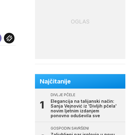
OGLAS
Najčitanije
DIVLJE PČELE
Elegancija na talijanski način:
Sanja Vejnović iz 'Divljih pčela'
novim ljetnim izdanjem
ponovno oduševila sve
GOSPODIN SAVRŠENI
Zaljubljeni par isplovio u novu