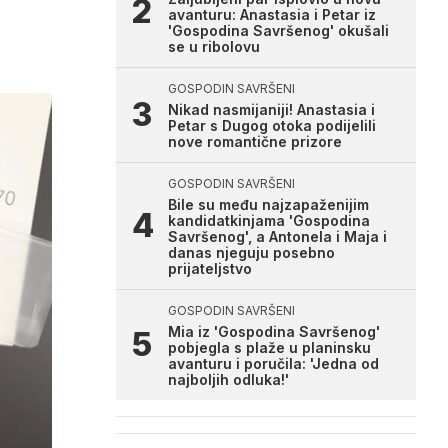
avanturu: Anastasia i Petar iz
'Gospodina Savršenog' okušali
se u ribolovu
GOSPODIN SAVRŠENI
Nikad nasmijaniji! Anastasia i
Petar s Dugog otoka podijelili
nove romantične prizore
GOSPODIN SAVRŠENI
Bile su među najzapaženijim
kandidatkinjama 'Gospodina
Savršenog', a Antonela i Maja i
danas njeguju posebno
prijateljstvo
GOSPODIN SAVRŠENI
Mia iz 'Gospodina Savršenog'
pobjegla s plaže u planinsku
avanturu i poručila: 'Jedna od
najboljih odluka!'