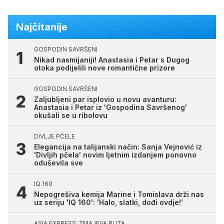
Najčitanije
GOSPODIN SAVRŠENI
Nikad nasmijaniji! Anastasia i Petar s Dugog
otoka podijelili nove romantične prizore
GOSPODIN SAVRŠENI
Zaljubljeni par isplovio u novu avanturu:
Anastasia i Petar iz 'Gospodina Savršenog'
okušali se u ribolovu
DIVLJE PČELE
Elegancija na talijanski način: Sanja Vejnović iz
'Divljih pčela' novim ljetnim izdanjem ponovno
oduševila sve
IQ 160
Nepogrešiva kemija Marine i Tomislava drži nas
uz seriju 'IQ 160': 'Halo, slatki, dođi ovdje!'
ASIA EXPRESS: ZMAJEVA RUTA