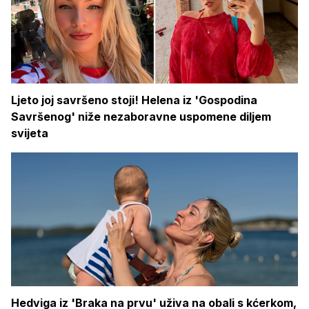
Ljeto joj savršeno stoji! Helena iz 'Gospodina
Savršenog' niže nezaboravne uspomene diljem
svijeta
Hedviga iz 'Braka na prvu' uživa na obali s kćerkom,