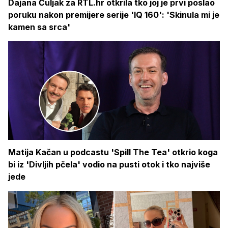
Dajana Čuljak za RTL.hr otkrila tko joj je prvi poslao
poruku nakon premijere serije 'IQ 160': 'Skinula mi je
kamen sa srca'
Matija Kačan u podcastu 'Spill The Tea' otkrio koga
bi iz 'Divljih pčela' vodio na pusti otok i tko najviše
jede