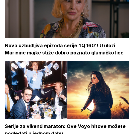
Nova uzbudljiva epizoda serije 'IQ 160'! U ulozi
Marinine majke stiže dobro poznato glumačko lice
Serije za vikend maraton: Ove Voyo hitove možete
pogledati u jednom dahu