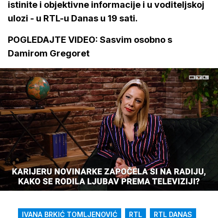
istinite i objektivne informacije i u voditeljskoj
ulozi - u RTL-u Danas u 19 sati.
POGLEDAJTE VIDEO: Sasvim osobno s
Damirom Gregoret
Loaded
:
18.25%
/
Upali
zvuk
IVANA BRKIĆ TOMLJENOVIĆ
RTL
RTL DANAS