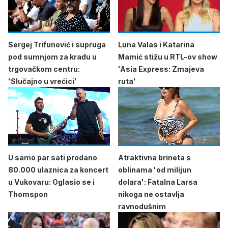
Sergej Trifunović i supruga
Luna Valas i Katarina
pod sumnjom za krađu u
Mamić stižu u RTL-ov show
trgovačkom centru:
'Asia Express: Zmajeva
'Slučajno u vrećici'
ruta'
U samo par sati prodano
Atraktivna brineta s
80.000 ulaznica za koncert
oblinama 'od milijun
u Vukovaru: Oglasio se i
dolara': Fatalna Larsa
Thomspon
nikoga ne ostavlja
ravnodušnim