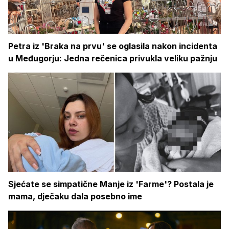
Petra iz 'Braka na prvu' se oglasila nakon incidenta
u Međugorju: Jedna rečenica privukla veliku pažnju
Sjećate se simpatične Manje iz 'Farme'? Postala je
mama, dječaku dala posebno ime