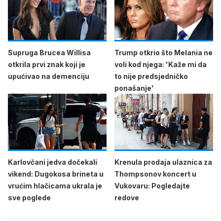
Supruga Brucea Willisa
Trump otkrio što Melania ne
otkrila prvi znak koji je
voli kod njega: 'Kaže mi da
upućivao na demenciju
to nije predsjedničko
ponašanje'
Karlovčani jedva dočekali
Krenula prodaja ulaznica za
vikend: Dugokosa brineta u
Thompsonov koncert u
vrućim hlačicama ukrala je
Vukovaru: Pogledajte
sve poglede
redove