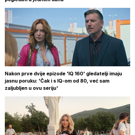
Nakon prve dvije epizode 'IQ 160' gledatelji imaju
jasnu poruku: 'Čak i s IQ-om od 80, već sam
zaljubljen u ovu seriju'