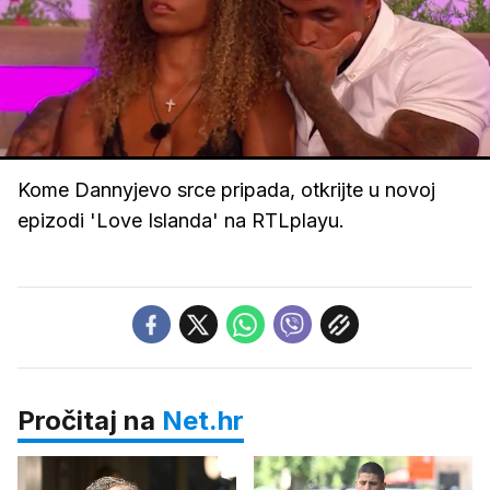
Loaded
:
93.88%
/
Upali
zvuk
Kome Dannyjevo srce pripada, otkrijte u novoj
epizodi 'Love Islanda' na RTLplayu.
Pročitaj na
Net.hr