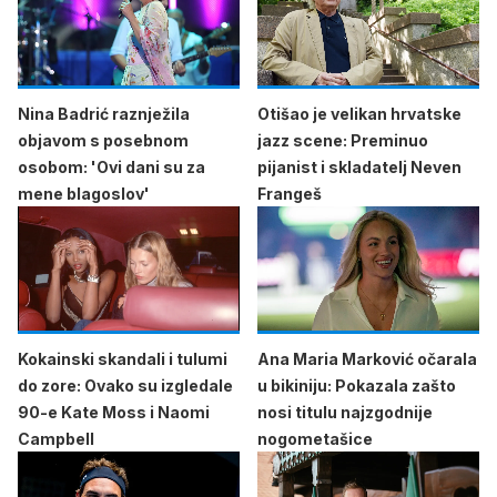
Nina Badrić raznježila
Otišao je velikan hrvatske
objavom s posebnom
jazz scene: Preminuo
osobom: 'Ovi dani su za
pijanist i skladatelj Neven
mene blagoslov'
Frangeš
Kokainski skandali i tulumi
Ana Maria Marković očarala
do zore: Ovako su izgledale
u bikiniju: Pokazala zašto
90-e Kate Moss i Naomi
nosi titulu najzgodnije
Campbell
nogometašice