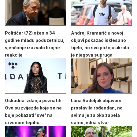
Političar (72) oženio 34
Andrej Kramarić u novoj
godine mlađu poduzetnicu,
objavi pokazao isklesano
vjenčanje izazvalo brojne
tijelo, no svu pažnju ukrala
reakcije
je njegova supruga
Oskudna izdanja poznatih:
Lana Radeljak objavom
Ovo su zvijezde koje se ne
proslavila rođendan, no
boje pokazati 'sve' na
svima je za oko zapela
crvenom tepihu
samo jedna stvar