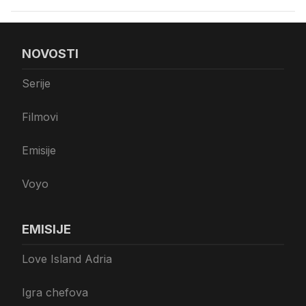
NOVOSTI
Serije
Filmovi
Emisije
Voyo
EMISIJE
Love Island Adria
Igra chefova