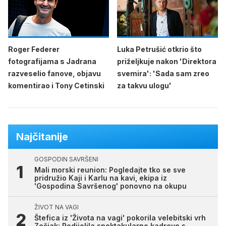
Roger Federer
Luka Petrušić otkrio što
fotografijama s Jadrana
priželjkuje nakon 'Direktora
razveselio fanove, objavu
svemira': 'Sada sam zreo
komentirao i Tony Cetinski
za takvu ulogu'
Najčitanije
GOSPODIN SAVRŠENI
Mali morski reunion: Pogledajte tko se sve
pridružio Kaji i Karlu na kavi, ekipa iz
'Gospodina Savršenog' ponovno na okupu
ŽIVOT NA VAGI
Štefica iz 'Života na vagi' pokorila velebitski vrh
Zečjak: Podijelila spektakularne kadrove s