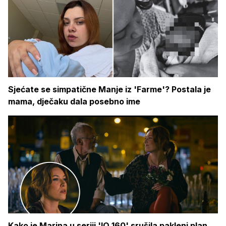
Sjećate se simpatične Manje iz 'Farme'? Postala je
mama, dječaku dala posebno ime
Kako je Marina u seriji 'IQ 160' srušila pakleni plan