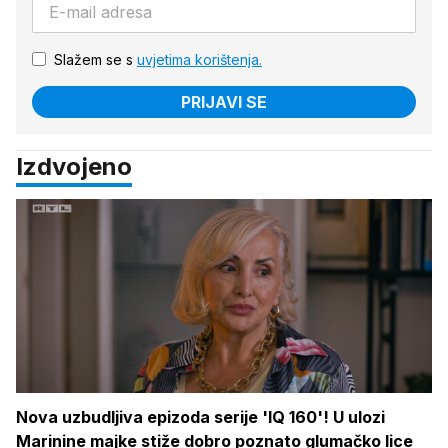
Slažem se s
uvjetima korištenja.
PRIJAVI SE
Izdvojeno
Nova uzbudljiva epizoda serije 'IQ 160'! U ulozi
Marinine majke stiže dobro poznato glumačko lice