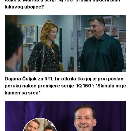
lukavog ubojice?
Dajana Čuljak za RTL.hr otkrila tko joj je prvi poslao
poruku nakon premijere serije 'IQ 160': 'Skinula mi je
kamen sa srca'