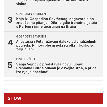
visine
GOSPODIN SAVRŠENI
Kaja iz 'Gospodina Savršenog' odgovarala na
znatiželjna pitanja:: Otkrila gdje trenutno ljetuju
s Karlom i čiji je apartman na Braču
GOSPODIN SAVRŠENI
Anastasia i Petar uživaju daleko od znatiželjnih
pogleda: Njihovi plesni pokreti otkrili koliko su
zaljubljeni
DIVLJE PČELE
Sanja Vejnović predstavila novu ljubav:
Preslatka Đurđa odmah je osvojila srca, a priča
iza nje je posebna!
SHOW