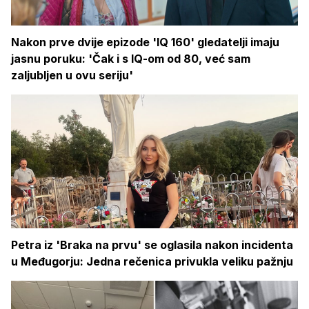
Nakon prve dvije epizode 'IQ 160' gledatelji imaju
jasnu poruku: 'Čak i s IQ-om od 80, već sam
zaljubljen u ovu seriju'
Petra iz 'Braka na prvu' se oglasila nakon incidenta
u Međugorju: Jedna rečenica privukla veliku pažnju