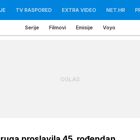
JE
TV RASPORED
EXTRA VIDEO
NET.HR
P
Serije
Filmovi
Emisije
Voyo
OGLAS
ruga proslavila 45. rođendan