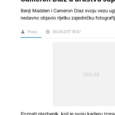
Benji Madden i Cameron Diaz svoju vezu ugla
nedavno objavio rijetku zajedničku fotografij
Press
06.09.2017 18:07
OGLAS
Poznati glazbenik, koji je svoju karijeru izgr