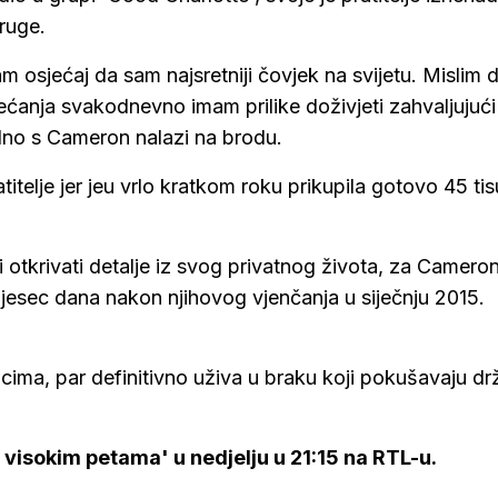
ruge.
m osjećaj da sam najsretniji čovjek na svijetu. Mislim 
ećanja svakodnevno imam prilike doživjeti zahvaljujući n
edno s Cameron nalazi na brodu.
itelje jer jeu vrlo kratkom roku prikupila gotovo 45 ti
otkrivati detalje iz svog privatnog života, za Cameron
mjesec dana nakon njihovog vjenčanja u siječnju 2015.
ima, par definitivno uživa u braku koji pokušavaju drž
visokim petama' u nedjelju u 21:15 na RTL-u.