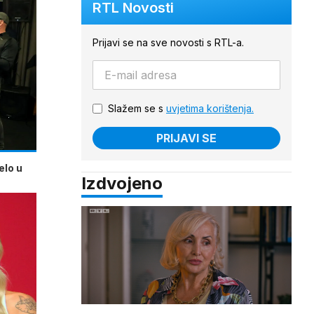
RTL Novosti
Prijavi se na sve novosti s RTL-a.
Slažem se s
uvjetima korištenja.
PRIJAVI SE
elo u
Izdvojeno