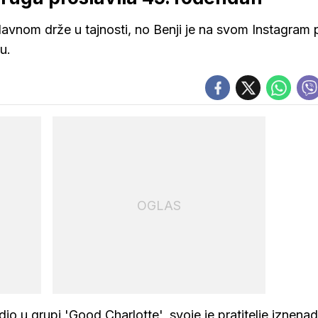
vnom drže u tajnosti, no Benji je na svom Instagram p
u.
OGLAS
adio u grupi 'Good Charlotte', svoje je pratitelje iznenad