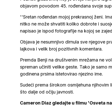
objavom povodom 45. rođendana svoje sup
''Sretan rođendan mojoj prekrasnoj ženi. Ima
nitko ne može shvatiti koliko dobrote i suosj
napisao je ispod fotografije na kojoj se zaj
Objava je nesumnjivo dirnula sve njegove prat
lajkova i velik broj pozitivnih komentara.
Premda Benji na društvenim mrežama ne voli 
spreman učiniti velike geste. Tako je samo 
godinena prsima istetovirao njezino ime.
Sudeći prema širokom osmijehuna njihovim lic
što dalje od očiju javnosti.
Cameron Diaz gledajte u filmu 'Osveta na 