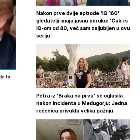
Nakon prve dvije epizode 'IQ 160'
gledatelji imaju jasnu poruku: 'Čak i s
IQ-om od 80, već sam zaljubljen u ovu
seriju'
da to
Petra iz 'Braka na prvu' se oglasila
nakon incidenta u Međugorju: Jedna
rečenica privukla veliku pažnju