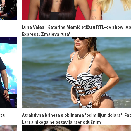
u
Luna Valas i Katarina Mamić stižu u RTL-ov show 'As
Express: Zmajeva ruta'
t u
Atraktivna brineta s oblinama 'od milijun dolara': Fa
Larsa nikoga ne ostavlja ravnodušnim