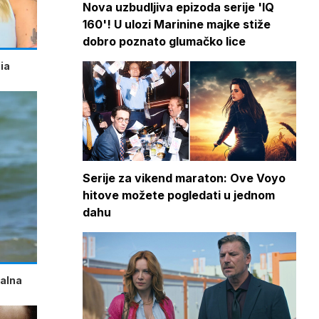
Nova uzbudljiva epizoda serije 'IQ
160'! U ulozi Marinine majke stiže
dobro poznato glumačko lice
ia
Serije za vikend maraton: Ove Voyo
hitove možete pogledati u jednom
dahu
talna