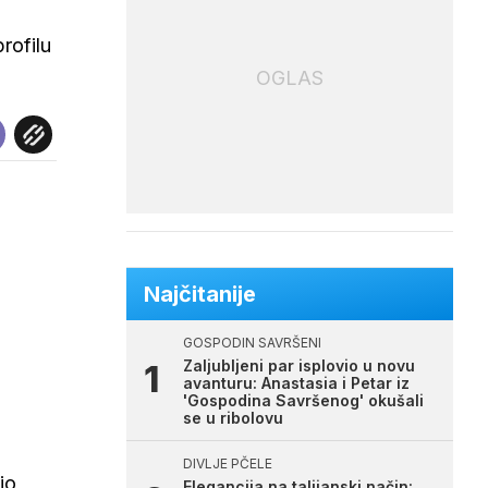
rofilu
OGLAS
Najčitanije
GOSPODIN SAVRŠENI
Zaljubljeni par isplovio u novu
avanturu: Anastasia i Petar iz
'Gospodina Savršenog' okušali
se u ribolovu
DIVLJE PČELE
io
Elegancija na talijanski način: