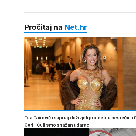
Pročitaj na
Net.hr
Tea Tairović i suprug doživjeli prometnu nesreću u 
Gori: 'Čuli smo snažan udarac'