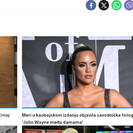
Crnoj
Meri u kaubojskom izdanju objavila zavodničke fotogr
'John Wayne među damama'