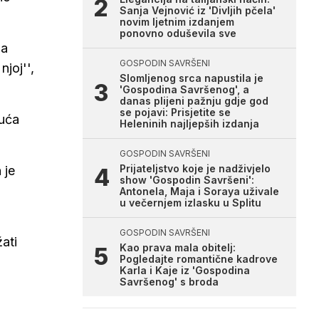
Sanja Vejnović iz 'Divljih pčela'
novim ljetnim izdanjem
ponovno oduševila sve
da
GOSPODIN SAVRŠENI
joj'',
Slomljenog srca napustila je
'Gospodina Savršenog', a
danas plijeni pažnju gdje god
se pojavi: Prisjetite se
suća
Heleninih najljepših izdanja
GOSPODIN SAVRŠENI
Prijateljstvo koje je nadživjelo
 je
show 'Gospodin Savršeni':
Antonela, Maja i Soraya uživale
u večernjem izlasku u Splitu
GOSPODIN SAVRŠENI
ati
Kao prava mala obitelj:
Pogledajte romantične kadrove
Karla i Kaje iz 'Gospodina
Savršenog' s broda