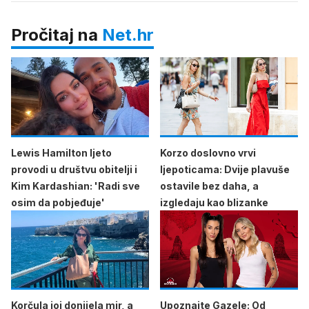
Pročitaj na
Net.hr
Lewis Hamilton ljeto
Korzo doslovno vrvi
provodi u društvu obitelji i
ljepoticama: Dvije plavuše
Kim Kardashian: 'Radi sve
ostavile bez daha, a
osim da pobjeđuje'
izgledaju kao blizanke
Korčula joj donijela mir, a
Upoznajte Gazele: Od