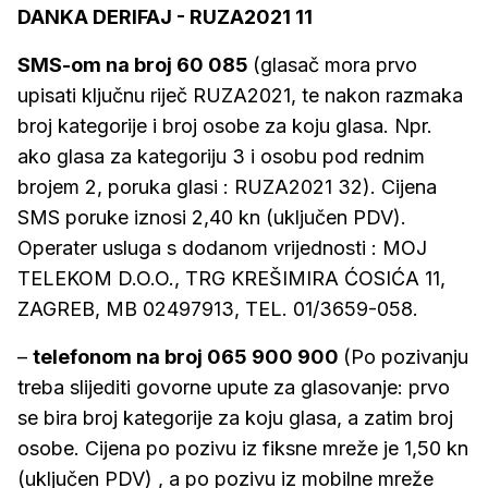
DANKA DERIFAJ - RUZA2021 11
SMS-om na broj 60 085
(glasač mora prvo
upisati ključnu riječ RUZA2021, te nakon razmaka
broj kategorije i broj osobe za koju glasa. Npr.
ako glasa za kategoriju 3 i osobu pod rednim
brojem 2, poruka glasi : RUZA2021 32). Cijena
SMS poruke iznosi 2,40 kn (uključen PDV).
Operater usluga s dodanom vrijednosti : MOJ
TELEKOM D.O.O., TRG KREŠIMIRA ĆOSIĆA 11,
ZAGREB, MB 02497913, TEL. 01/3659-058.
–
telefonom na broj 065 900 900
(Po pozivanju
treba slijediti govorne upute za glasovanje: prvo
se bira broj kategorije za koju glasa, a zatim broj
osobe. Cijena po pozivu iz fiksne mreže je 1,50 kn
(uključen PDV) , a po pozivu iz mobilne mreže