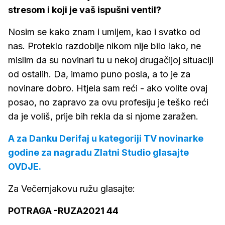
stresom i koji je vaš ispušni ventil?
Nosim se kako znam i umijem, kao i svatko od
nas. Proteklo razdoblje nikom nije bilo lako, ne
mislim da su novinari tu u nekoj drugačijoj situaciji
od ostalih. Da, imamo puno posla, a to je za
novinare dobro. Htjela sam reći - ako volite ovaj
posao, no zapravo za ovu profesiju je teško reći
da je voliš, prije bih rekla da si njome zaražen.
A za Danku Derifaj u kategoriji TV novinarke
godine za nagradu Zlatni Studio glasajte
OVDJE.
Za Večernjakovu ružu glasajte:
POTRAGA -RUZA2021 44