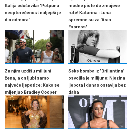
Italija oduševila: 'Potpuna
modne piste do zmajeve
neopterećenost naljepši je
rute! Katarina i Luna
dio odmora'
spremne su za ‘Asia
Express’
Za njim uzdišu milijuni
Seks bomba iz 'Briljantina'
žena, a on ljubi samo
osvojila je milijune: Njezina
najveće ljepotice: Kako se
ljepota i danas ostavlja bez
mijenjao Bradley Cooper
daha