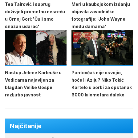
Tea Tairović i suprug
Meri u kaubojskom izdanju
doživjeli prometnu nesreću
objavila zavodničke
u Crnoj Gori: 'Čuli smo
fotografije: 'John Wayne
snažan udarac'
među damama'
Nastup Jelene Karleuše u
Pantovčak nije osvojio,
Vodicama najavljen za
hoće li Aziju? Niko Tokić
blagdan Velike Gospe
Kartelo u borbi za opstanak
razljutio javnost
6000 kilometara daleko
Najčitanije