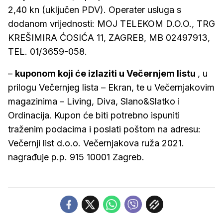
2,40 kn (uključen PDV). Operater usluga s
dodanom vrijednosti: MOJ TELEKOM D.O.O., TRG
KREŠIMIRA ĆOSIĆA 11, ZAGREB, MB 02497913,
TEL. 01/3659-058.
–
kuponom koji će izlaziti u Večernjem listu
, u
prilogu Večernjeg lista – Ekran, te u Večernjakovim
magazinima – Living, Diva, Slano&Slatko i
Ordinacija. Kupon će biti potrebno ispuniti
traženim podacima i poslati poštom na adresu:
Večernji list d.o.o. Večernjakova ruža 2021.
nagrađuje p.p. 915 10001 Zagreb.