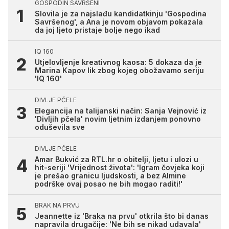
GOSPODIN SAVRŠENI
Slovila je za najslađu kandidatkinju 'Gospodina
Savršenog', a Ana je novom objavom pokazala
da joj ljeto pristaje bolje nego ikad
IQ 160
Utjelovljenje kreativnog kaosa: 5 dokaza da je
Marina Kapov lik zbog kojeg obožavamo seriju
'IQ 160'
DIVLJE PČELE
Elegancija na talijanski način: Sanja Vejnović iz
'Divljih pčela' novim ljetnim izdanjem ponovno
oduševila sve
DIVLJE PČELE
Amar Bukvić za RTL.hr o obitelji, ljetu i ulozi u
hit-seriji 'Vrijednost života': 'Igram čovjeka koji
je prešao granicu ljudskosti, a bez Almine
podrške ovaj posao ne bih mogao raditi!'
BRAK NA PRVU
Jeannette iz 'Braka na prvu' otkrila što bi danas
napravila drugačije: 'Ne bih se nikad udavala'