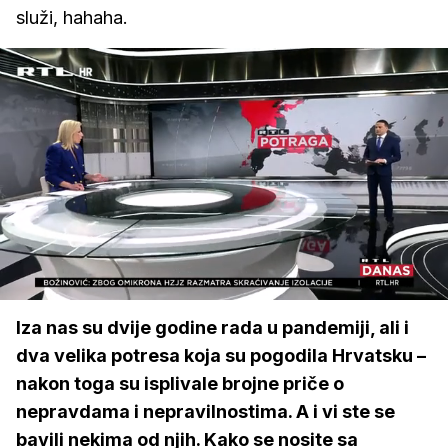
služi, hahaha.
Loaded
:
6.05%
/
Upali
zvuk
Iza nas su dvije godine rada u pandemiji, ali i
dva velika potresa koja su pogodila Hrvatsku –
nakon toga su isplivale brojne priče o
nepravdama i nepravilnostima. A i vi ste se
bavili nekima od njih. Kako se nosite sa