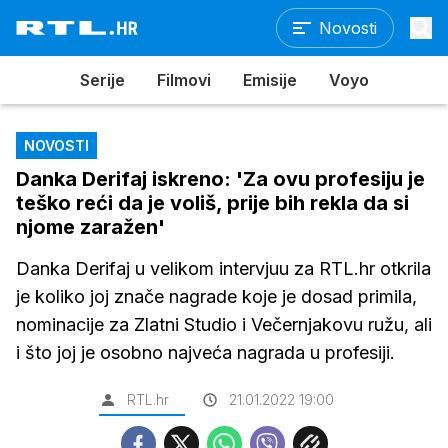
Novosti
Serije
Filmovi
Emisije
Voyo
NOVOSTI
Danka Derifaj iskreno: 'Za ovu profesiju je
teško reći da je voliš, prije bih rekla da si
njome zaražen'
Danka Derifaj u velikom intervjuu za RTL.hr otkrila
je koliko joj znače nagrade koje je dosad primila,
nominacije za Zlatni Studio i Večernjakovu ružu, ali
i što joj je osobno najveća nagrada u profesiji.
RTL.hr
21.01.2022 19:00