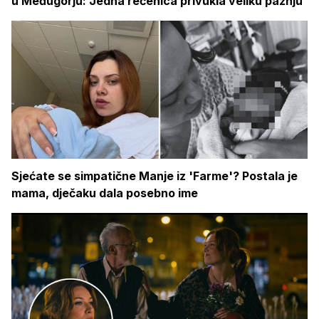
u Međugorju: Jedna rečenica privukla veliku pažnju
Sjećate se simpatične Manje iz 'Farme'? Postala je
mama, dječaku dala posebno ime