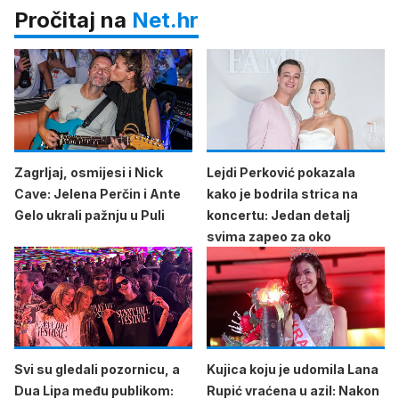
Pročitaj na
Net.hr
Zagrljaj, osmijesi i Nick
Lejdi Perković pokazala
Cave: Jelena Perčin i Ante
kako je bodrila strica na
Gelo ukrali pažnju u Puli
koncertu: Jedan detalj
svima zapeo za oko
Svi su gledali pozornicu, a
Kujica koju je udomila Lana
Dua Lipa među publikom:
Rupić vraćena u azil: Nakon