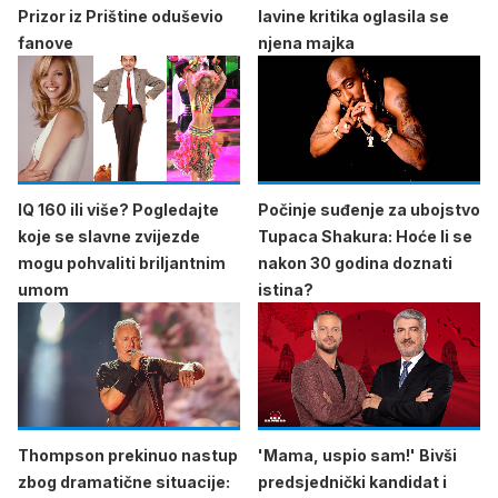
Prizor iz Prištine oduševio
lavine kritika oglasila se
fanove
njena majka
IQ 160 ili više? Pogledajte
Počinje suđenje za ubojstvo
koje se slavne zvijezde
Tupaca Shakura: Hoće li se
mogu pohvaliti briljantnim
nakon 30 godina doznati
umom
istina?
Thompson prekinuo nastup
'Mama, uspio sam!' Bivši
zbog dramatične situacije:
predsjednički kandidat i