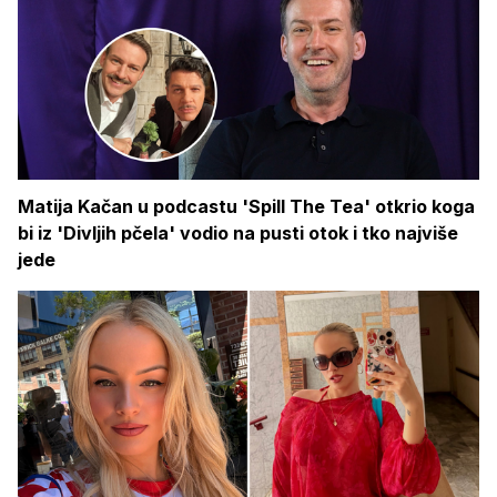
Matija Kačan u podcastu 'Spill The Tea' otkrio koga
bi iz 'Divljih pčela' vodio na pusti otok i tko najviše
jede