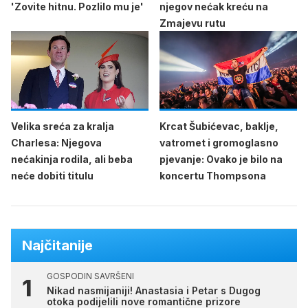
'Zovite hitnu. Pozlilo mu je'
njegov nećak kreću na
Zmajevu rutu
Velika sreća za kralja
Krcat Šubićevac, baklje,
Charlesa: Njegova
vatromet i gromoglasno
nećakinja rodila, ali beba
pjevanje: Ovako je bilo na
neće dobiti titulu
koncertu Thompsona
Najčitanije
GOSPODIN SAVRŠENI
Nikad nasmijaniji! Anastasia i Petar s Dugog
otoka podijelili nove romantične prizore