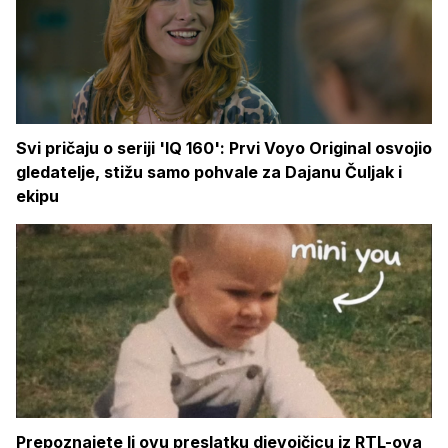
Svi pričaju o seriji 'IQ 160': Prvi Voyo Original osvojio
gledatelje, stižu samo pohvale za Dajanu Čuljak i
ekipu
Prepoznajete li ovu preslatku djevojčicu iz RTL-ova