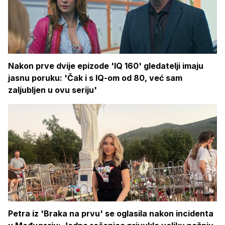
Nakon prve dvije epizode 'IQ 160' gledatelji imaju
jasnu poruku: 'Čak i s IQ-om od 80, već sam
zaljubljen u ovu seriju'
Petra iz 'Braka na prvu' se oglasila nakon incidenta