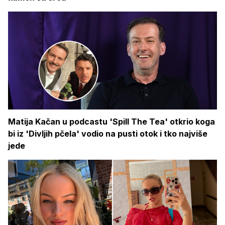
Matija Kačan u podcastu 'Spill The Tea' otkrio koga
bi iz 'Divljih pčela' vodio na pusti otok i tko najviše
jede