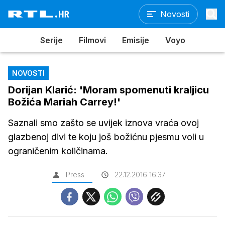
Novosti
Serije
Filmovi
Emisije
Voyo
NOVOSTI
Dorijan Klarić: 'Moram spomenuti kraljicu
Božića Mariah Carrey!'
Saznali smo zašto se uvijek iznova vraća ovoj
glazbenoj divi te koju još božićnu pjesmu voli u
ograničenim količinama.
Press
22.12.2016 16:37