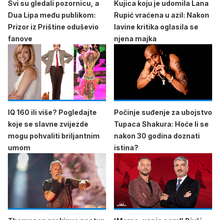
Svi su gledali pozornicu, a
Kujica koju je udomila Lana
Dua Lipa među publikom:
Rupić vraćena u azil: Nakon
Prizor iz Prištine oduševio
lavine kritika oglasila se
fanove
njena majka
IQ 160 ili više? Pogledajte
Počinje suđenje za ubojstvo
koje se slavne zvijezde
Tupaca Shakura: Hoće li se
mogu pohvaliti briljantnim
nakon 30 godina doznati
umom
istina?