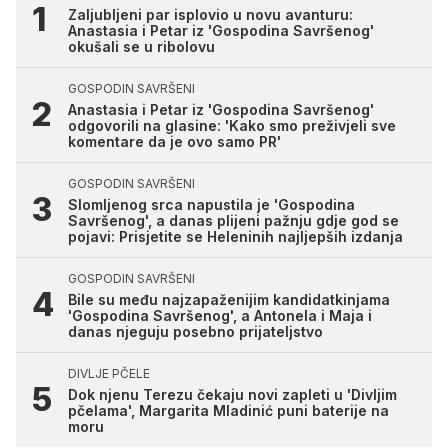
Zaljubljeni par isplovio u novu avanturu:
Anastasia i Petar iz 'Gospodina Savršenog'
okušali se u ribolovu
GOSPODIN SAVRŠENI
Anastasia i Petar iz 'Gospodina Savršenog'
odgovorili na glasine: 'Kako smo preživjeli sve
komentare da je ovo samo PR'
GOSPODIN SAVRŠENI
Slomljenog srca napustila je 'Gospodina
Savršenog', a danas plijeni pažnju gdje god se
pojavi: Prisjetite se Heleninih najljepših izdanja
GOSPODIN SAVRŠENI
Bile su među najzapaženijim kandidatkinjama
'Gospodina Savršenog', a Antonela i Maja i
danas njeguju posebno prijateljstvo
DIVLJE PČELE
Dok njenu Terezu čekaju novi zapleti u 'Divljim
pčelama', Margarita Mladinić puni baterije na
moru