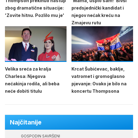
Thompson prekinuo nastup
'Mama, uspio sam!' Bivši
zbog dramatične situacije:
predsjednički kandidat i
'Zovite hitnu. Pozlilo mu je'
njegov nećak kreću na
Zmajevu rutu
Velika sreća za kralja
Krcat Šubićevac, baklje,
Charlesa: Njegova
vatromet i gromoglasno
nećakinja rodila, ali beba
pjevanje: Ovako je bilo na
neće dobiti titulu
koncertu Thompsona
Najčitanije
GOSPODIN SAVRŠENI