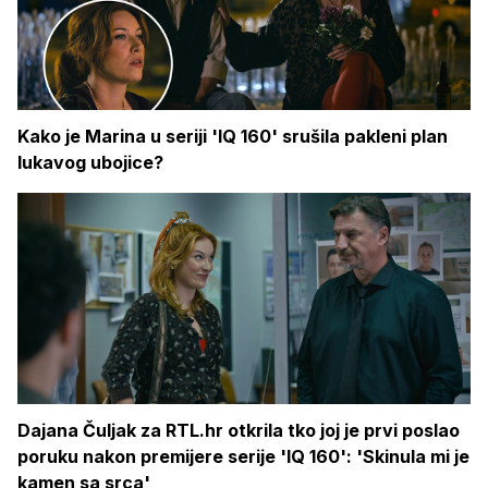
Kako je Marina u seriji 'IQ 160' srušila pakleni plan
lukavog ubojice?
Dajana Čuljak za RTL.hr otkrila tko joj je prvi poslao
poruku nakon premijere serije 'IQ 160': 'Skinula mi je
kamen sa srca'