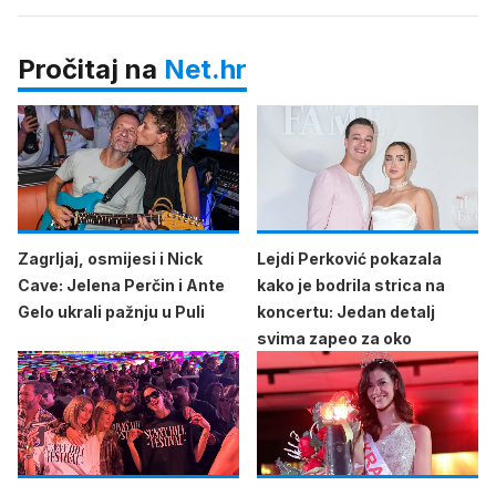
Pročitaj na
Net.hr
Zagrljaj, osmijesi i Nick
Lejdi Perković pokazala
Cave: Jelena Perčin i Ante
kako je bodrila strica na
Gelo ukrali pažnju u Puli
koncertu: Jedan detalj
svima zapeo za oko