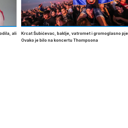
dila, ali
Krcat Šubićevac, baklje, vatromet i gromoglasno pje
Ovako je bilo na koncertu Thompsona