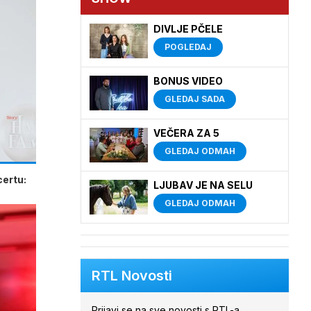
DIVLJE PČELE
POGLEDAJ
BONUS VIDEO
GLEDAJ SADA
VEČERA ZA 5
GLEDAJ ODMAH
certu:
LJUBAV JE NA SELU
GLEDAJ ODMAH
RTL Novosti
Prijavi se na sve novosti s RTL-a.