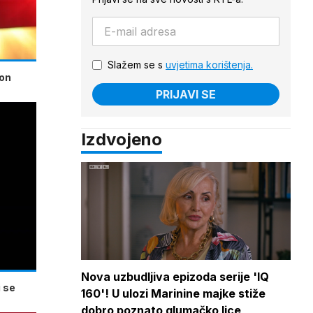
Slažem se s
uvjetima korištenja.
kon
PRIJAVI SE
Izdvojeno
Nova uzbudljiva epizoda serije 'IQ
 se
160'! U ulozi Marinine majke stiže
dobro poznato glumačko lice