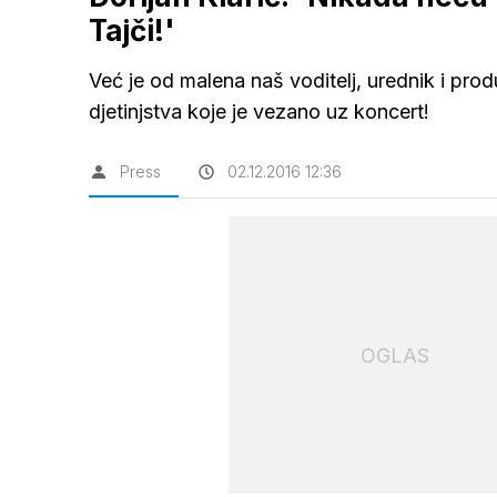
Tajči!'
Već je od malena naš voditelj, urednik i pro
djetinjstva koje je vezano uz koncert!
Press
02.12.2016 12:36
OGLAS