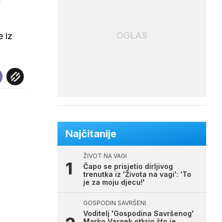
OGLAS
e iz
Najčitanije
ŽIVOT NA VAGI
Čapo se prisjetio dirljivog
trenutka iz 'Života na vagi': 'To
je za moju djecu!'
GOSPODIN SAVRŠENI
Voditelj 'Gospodina Savršenog'
Marko Vargek otkrio što je