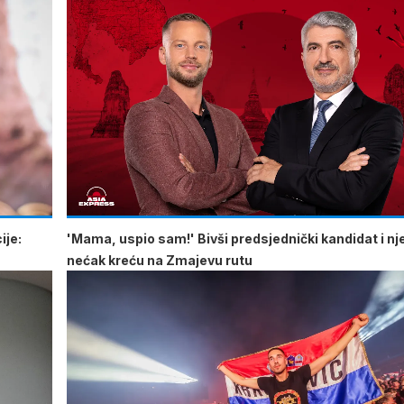
ije:
'Mama, uspio sam!' Bivši predsjednički kandidat i n
nećak kreću na Zmajevu rutu