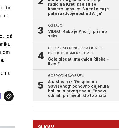
radio na Kreti kad su se
 dobro
kamere ugasile: 'Najteže mi je
pala razdvojenost od Arije'
lici
OSTALO
VIDEO: Kako je Andriji prisjeo
o, još
seks
eniku.
UEFA KONFERENCIJSKA LIGA - 3.
 slom
PRETKOLO: RIJEKA - ILVES
Gdje gledati utakmicu Rijeka -
je."
Ilves?
inama
GOSPODIN SAVRŠENI
Anastasia iz 'Gospodina
Savršenog' ponovno odjenula
haljinu s prvog spoja: Fanovi
odmah primijetili što to znači
SHOW