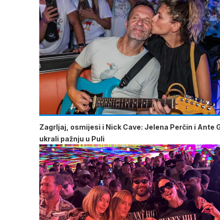
Zagrljaj, osmijesi i Nick Cave: Jelena Perčin i Ante 
ukrali pažnju u Puli