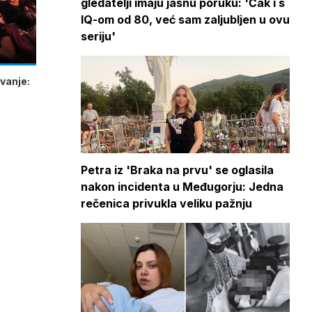
gledatelji imaju jasnu poruku: 'Čak i s
IQ-om od 80, već sam zaljubljen u ovu
seriju'
vanje:
Petra iz 'Braka na prvu' se oglasila
nakon incidenta u Međugorju: Jedna
rečenica privukla veliku pažnju