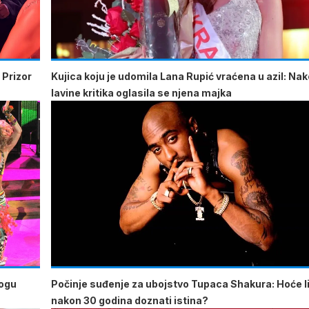
 Prizor
Kujica koju je udomila Lana Rupić vraćena u azil: Na
lavine kritika oglasila se njena majka
mogu
Počinje suđenje za ubojstvo Tupaca Shakura: Hoće li
nakon 30 godina doznati istina?