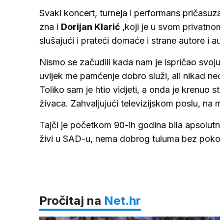
Svaki koncert, turneja i performans pričasuz
zna i
Dorijan Klarić
,koji je u svom privatno
slušajući i prateći domaće i strane autore i a
Nismo se začudili kada nam je ispričao svoju 
uvijek me pamćenje dobro služi, ali nikad 
Toliko sam je htio vidjeti, a onda je krenuo 
živaca. Zahvaljujući televizijskom poslu, na m
Tajči je početkom 90-ih godina bila apsolu
živi u SAD-u, nema dobrog tuluma bez pokoj
Pročitaj na
Net.hr