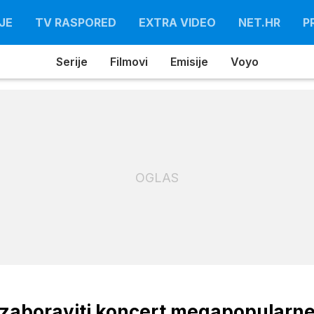
JE
TV RASPORED
EXTRA VIDEO
NET.HR
P
Serije
Filmovi
Emisije
Voyo
OGLAS
u zaboraviti koncert megapopularn