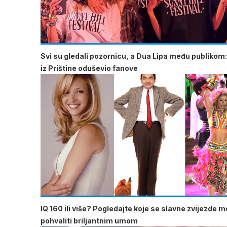
Svi su gledali pozornicu, a Dua Lipa među publikom:
iz Prištine oduševio fanove
IQ 160 ili više? Pogledajte koje se slavne zvijezde 
pohvaliti briljantnim umom