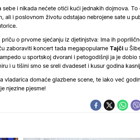
a sebe i nikada nećete otići kući jednakih dojmova. To
m, ali i poslovnom životu odstajao nebrojene sate u pub
utorice.
priču o prvome sjećanju iz djetinjstva: Ima ih popriličn
neću zaboraviti koncert tada megapopularne
Tajči
u Šib
stampedo u sportskoj dvorani i petogodišnji ja je dobio
iru i u tišini smo se sreli dvadeset i kusur godina kasni
tna vladarica domaće glazbene scene, te iako već god
e njezine pjesme!