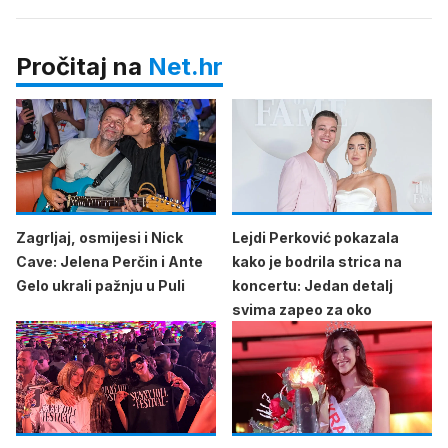
Pročitaj na
Net.hr
Zagrljaj, osmijesi i Nick
Lejdi Perković pokazala
Cave: Jelena Perčin i Ante
kako je bodrila strica na
Gelo ukrali pažnju u Puli
koncertu: Jedan detalj
svima zapeo za oko