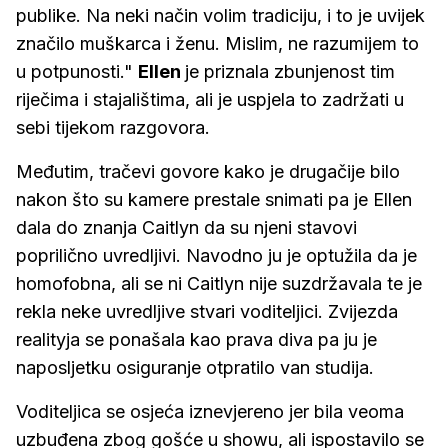
publike. Na neki način volim tradiciju, i to je uvijek
značilo muškarca i ženu. Mislim, ne razumijem to
u potpunosti."
Ellen
je priznala zbunjenost tim
riječima i stajalištima, ali je uspjela to zadržati u
sebi tijekom razgovora.
Međutim, tračevi govore kako je drugačije bilo
nakon što su kamere prestale snimati pa je Ellen
dala do znanja Caitlyn da su njeni stavovi
poprilično uvredljivi. Navodno ju je optužila da je
homofobna, ali se ni Caitlyn nije suzdržavala te je
rekla neke uvredljive stvari voditeljici. Zvijezda
realityja se ponašala kao prava diva pa ju je
naposljetku osiguranje otpratilo van studija.
Voditeljica se osjeća iznevjereno jer bila veoma
uzbuđena zbog gošće u showu, ali ispostavilo se