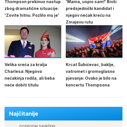
Thompson prekinuo nastup
'Mama, uspio sam!' Bivši
zbog dramatične situacije:
predsjednički kandidat i
'Zovite hitnu. Pozlilo mu je'
njegov nećak kreću na
Zmajevu rutu
Velika sreća za kralja
Krcat Šubićevac, baklje,
Charlesa: Njegova
vatromet i gromoglasno
nećakinja rodila, ali beba
pjevanje: Ovako je bilo na
neće dobiti titulu
koncertu Thompsona
Najčitanije
GOSPODIN SAVRŠENI