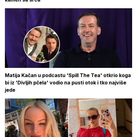
Matija Kačan u podcastu 'Spill The Tea' otkrio koga
bi iz 'Divljih pčela' vodio na pusti otok i tko najviše
jede