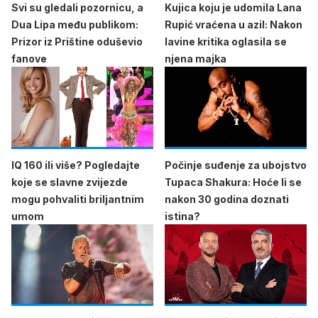
Svi su gledali pozornicu, a
Kujica koju je udomila Lana
Dua Lipa među publikom:
Rupić vraćena u azil: Nakon
Prizor iz Prištine oduševio
lavine kritika oglasila se
fanove
njena majka
IQ 160 ili više? Pogledajte
Počinje suđenje za ubojstvo
koje se slavne zvijezde
Tupaca Shakura: Hoće li se
mogu pohvaliti briljantnim
nakon 30 godina doznati
umom
istina?