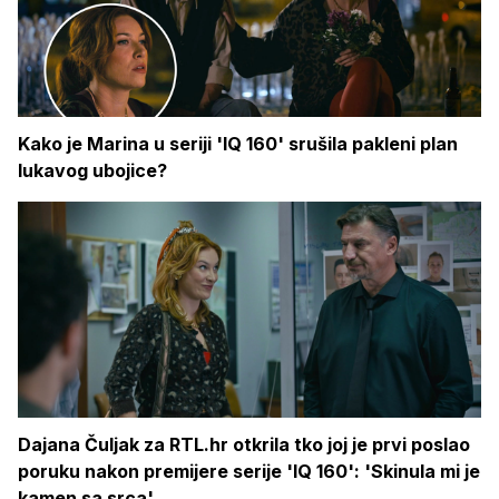
Kako je Marina u seriji 'IQ 160' srušila pakleni plan
lukavog ubojice?
Dajana Čuljak za RTL.hr otkrila tko joj je prvi poslao
poruku nakon premijere serije 'IQ 160': 'Skinula mi je
kamen sa srca'