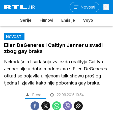
Novosti
Serije
Filmovi
Emisije
Voyo
NOVOSTI
Ellen DeGeneres i Caitlyn Jenner u svađi
zbog gay braka
Nekadašnja i sadašnja zvijezda realityja Caitlyn
Jenner nije u dobrim odnosima s Ellen DeGeneres
otkad se pojavila u njenom talk showu prošlog
tjedna i izjavila kako nije pobornica gay braka.
Press
22.09.2015 10:54