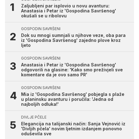
Zaljubljeni par isplovio u novu avanturu:
Anastasia i Petar iz 'Gospodina Savršenog'
okušali se u ribolovu
GOSPODIN SAVRŠENI
Dok su mnogi sumnjali u njihove veze, oba para
iz 'Gospodina Savršenog' zajedno plove kroz
ljeto
GOSPODIN SAVRŠENI
Anastasia i Petar iz 'Gospodina Savršenog'
odgovorili na glasine: 'Kako smo preživjeli sve
komentare da je ovo samo PR'
GOSPODIN SAVRŠENI
Mia iz 'Gospodina Savršenog' pobjegla s plaže
u planinsku avanturu i poručila: 'Jedna od
najboljih odluka!'
DIVLJE PČELE
Elegancija na talijanski način: Sanja Vejnović iz
'Divljih pčela' novim ljetnim izdanjem ponovno
oduševila sve