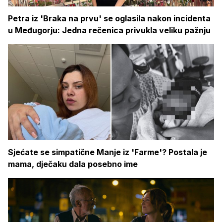
Petra iz 'Braka na prvu' se oglasila nakon incidenta
u Međugorju: Jedna rečenica privukla veliku pažnju
Sjećate se simpatične Manje iz 'Farme'? Postala je
mama, dječaku dala posebno ime