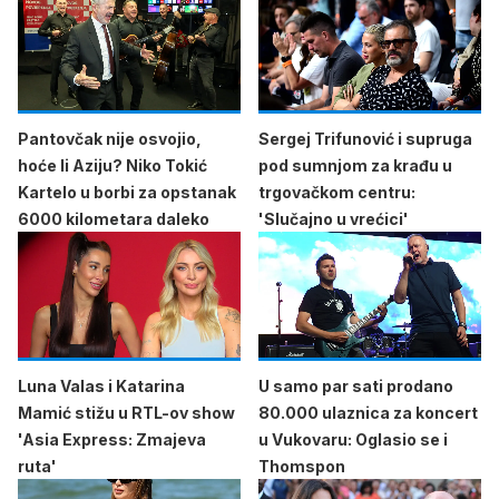
Pantovčak nije osvojio,
Sergej Trifunović i supruga
hoće li Aziju? Niko Tokić
pod sumnjom za krađu u
Kartelo u borbi za opstanak
trgovačkom centru:
6000 kilometara daleko
'Slučajno u vrećici'
Luna Valas i Katarina
U samo par sati prodano
Mamić stižu u RTL-ov show
80.000 ulaznica za koncert
'Asia Express: Zmajeva
u Vukovaru: Oglasio se i
ruta'
Thomspon