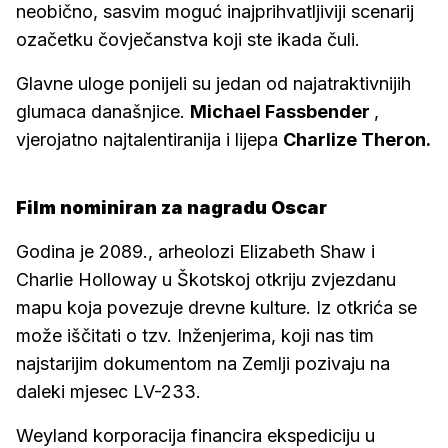
neobično, sasvim moguć inajprihvatljiviji scenarij
ozačetku čovječanstva koji ste ikada čuli.
Glavne uloge ponijeli su jedan od najatraktivnijih
glumaca današnjice.
Michael Fassbender
,
vjerojatno najtalentiranija i lijepa
Charlize Theron.
Film nominiran za nagradu Oscar
Godina je 2089., arheolozi Elizabeth Shaw i
Charlie Holloway u Škotskoj otkriju zvjezdanu
mapu koja povezuje drevne kulture. Iz otkrića se
može iščitati o tzv. Inženjerima, koji nas tim
najstarijim dokumentom na Zemlji pozivaju na
daleki mjesec LV-233.
Weyland korporacija financira ekspediciju u