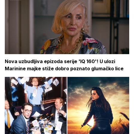
Nova uzbudljiva epizoda serije 'IQ 160'! U ulozi
Marinine majke stiže dobro poznato glumačko lice