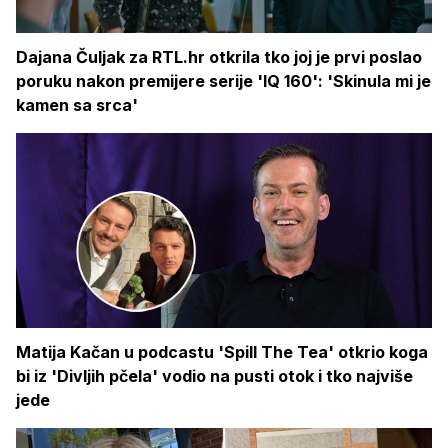
Dajana Čuljak za RTL.hr otkrila tko joj je prvi poslao
poruku nakon premijere serije 'IQ 160': 'Skinula mi je
kamen sa srca'
Matija Kačan u podcastu 'Spill The Tea' otkrio koga
bi iz 'Divljih pčela' vodio na pusti otok i tko najviše
jede