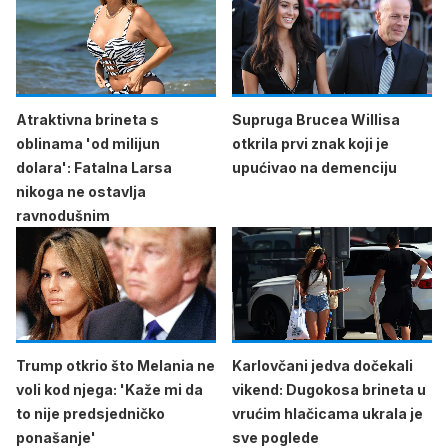
Atraktivna brineta s
Supruga Brucea Willisa
oblinama 'od milijun
otkrila prvi znak koji je
dolara': Fatalna Larsa
upućivao na demenciju
nikoga ne ostavlja
ravnodušnim
Trump otkrio što Melania ne
Karlovčani jedva dočekali
voli kod njega: 'Kaže mi da
vikend: Dugokosa brineta u
to nije predsjedničko
vrućim hlačicama ukrala je
ponašanje'
sve poglede