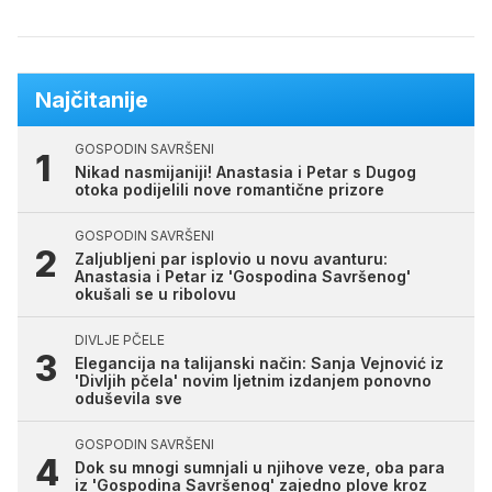
Najčitanije
GOSPODIN SAVRŠENI
Nikad nasmijaniji! Anastasia i Petar s Dugog
otoka podijelili nove romantične prizore
GOSPODIN SAVRŠENI
Zaljubljeni par isplovio u novu avanturu:
Anastasia i Petar iz 'Gospodina Savršenog'
okušali se u ribolovu
DIVLJE PČELE
Elegancija na talijanski način: Sanja Vejnović iz
'Divljih pčela' novim ljetnim izdanjem ponovno
oduševila sve
GOSPODIN SAVRŠENI
Dok su mnogi sumnjali u njihove veze, oba para
iz 'Gospodina Savršenog' zajedno plove kroz