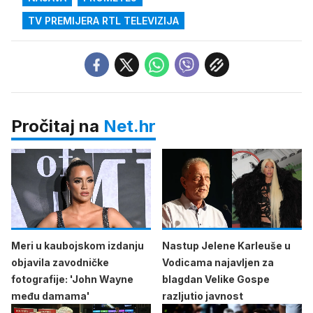
TV PREMIJERA RTL TELEVIZIJA
Pročitaj na
Net.hr
Meri u kaubojskom izdanju
Nastup Jelene Karleuše u
objavila zavodničke
Vodicama najavljen za
fotografije: 'John Wayne
blagdan Velike Gospe
među damama'
razljutio javnost