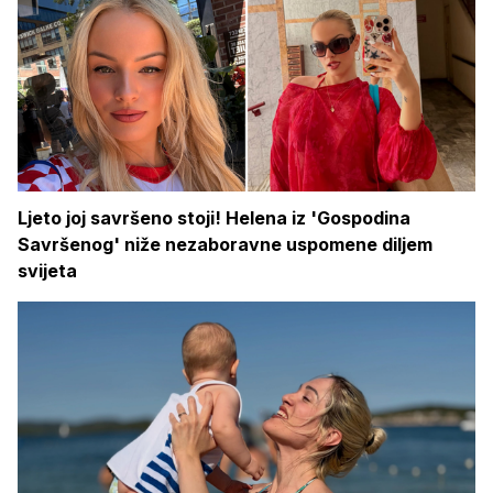
Ljeto joj savršeno stoji! Helena iz 'Gospodina
Savršenog' niže nezaboravne uspomene diljem
svijeta