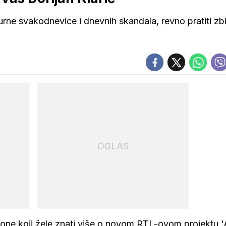
burne svakodnevice i dnevnih skandala, revno pratiti zb
OGLAS
e one koji žele znati više o novom RTL-ovom projektu 