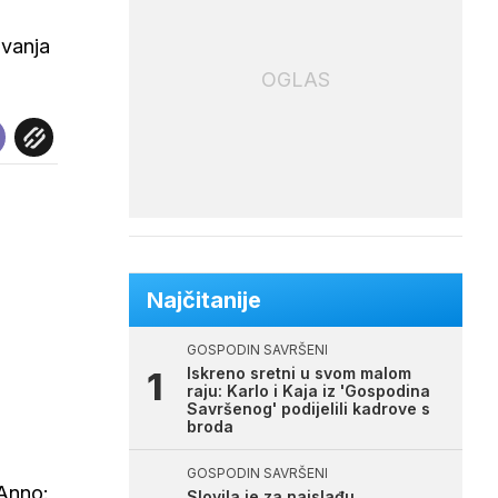
ivanja
OGLAS
Najčitanije
GOSPODIN SAVRŠENI
Iskreno sretni u svom malom
raju: Karlo i Kaja iz 'Gospodina
Savršenog' podijelili kadrove s
broda
GOSPODIN SAVRŠENI
'Anno:
Slovila je za najslađu