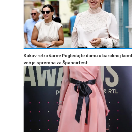
Kakav retro šarm: Pogledajte damu u baroknoj komb
već je spremna za Špancirfest