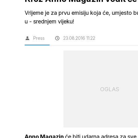
Vrijeme je za prvu emisiju koja će, umjesto 
u - srednjem vijeku!
Press
23.08.2016 11:22
OGLAS
Anno Magazin
će biti udarna adresa za sv