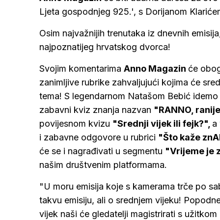
Ljeta gospodnjeg 925.', s Dorijanom Klariće
Osim najvažnijih trenutaka iz dnevnih emisija
najpoznatijeg hrvatskog dvorca!
Svojim komentarima
Anno Magazin
će oboga
zanimljive rubrike zahvaljujući kojima će sre
tema! S legendarnom Natašom Bebić idemo
zabavni kviz znanja nazvan
"RANNO, ranij
povijesnom kvizu
"Srednji vijek ili fejk?",
a
i zabavne odgovore u rubrici
"Što kaže zn
će se i nagrađivati u segmentu
"Vrijeme je
našim društvenim platformama.
"U moru emisija koje s kamerama trče po saborn
takvu emisiju, ali o srednjem vijeku! Popodne
vijek naši će gledatelji magistrirati s užitko