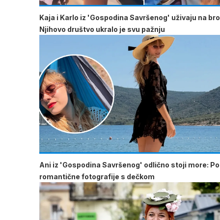
Kaja i Karlo iz 'Gospodina Savršenog' uživaju na br
Njihovo društvo ukralo je svu pažnju
Ani iz 'Gospodina Savršenog' odlično stoji more: Pod
romantične fotografije s dečkom