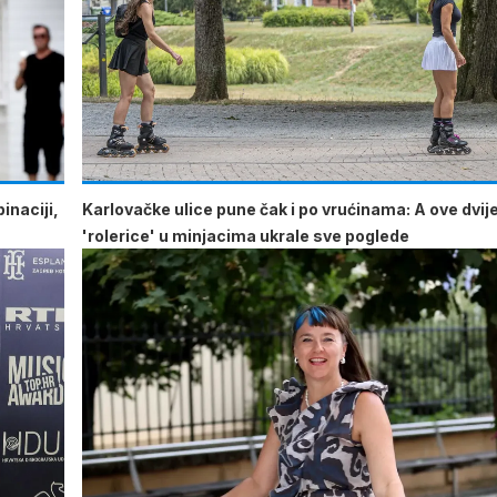
inaciji,
Karlovačke ulice pune čak i po vrućinama: A ove dvij
'rolerice' u minjacima ukrale sve poglede