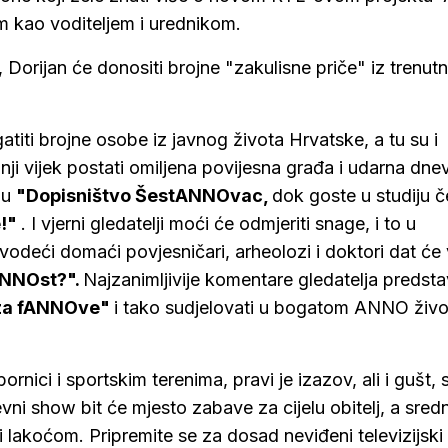
m kao voditeljem i urednikom.
, Dorijan će donositi brojne "zakulisne priče" iz trenut
titi brojne osobe iz javnog života Hrvatske, a tu su i
dnji vijek postati omiljena povijesna građa i udarna dne
 u
"Dopisništvo ŠestANNOvac,
dok goste u studiju 
e!"
. I vjerni gledatelji moći će odmjeriti snage, i to u
 vodeći domaći povjesničari, arheolozi i doktori dat će
ANNOst?".
Najzanimljivije komentare gledatelja predstav
 za fANNOve"
i tako sudjelovati u bogatom ANNO živo
ici i sportskim terenima, pravi je izazov, ali i gušt, s
vni show bit će mjesto zabave za cijelu obitelj, a sredn
m i lakoćom. Pripremite se za dosad neviđeni televizijski