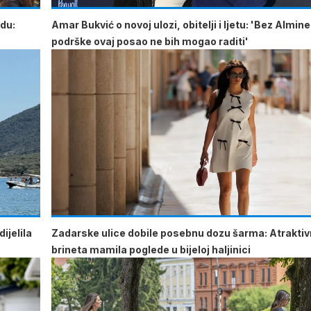
odu:
Amar Bukvić o novoj ulozi, obitelji i ljetu: 'Bez Almine
podrške ovaj posao ne bih mogao raditi'
ijelila
Zadarske ulice dobile posebnu dozu šarma: Atrakti
brineta mamila poglede u bijeloj haljinici