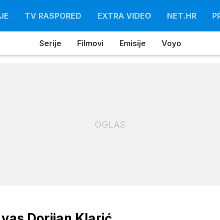
JE
TV RASPORED
EXTRA VIDEO
NET.HR
P
Serije
Filmovi
Emisije
Voyo
OGLAS
vas Dorijan Klarić