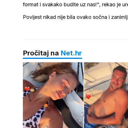
format i svakako budite uz nas!", rekao je ured
Povijest nikad nije bila ovako sočna i zanim
Pročitaj na
Net.hr