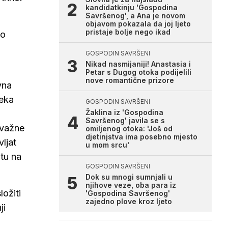
kandidatkinju 'Gospodina
Savršenog', a Ana je novom
objavom pokazala da joj ljeto
pristaje bolje nego ikad
no
GOSPODIN SAVRŠENI
Nikad nasmijaniji! Anastasia i
Petar s Dugog otoka podijelili
nove romantične prizore
vna
čeka
GOSPODIN SAVRŠENI
Žaklina iz 'Gospodina
Savršenog' javila se s
 važne
omiljenog otoka: 'Još od
djetinjstva ima posebno mjesto
ljat
u mom srcu'
tu na
GOSPODIN SAVRŠENI
Dok su mnogi sumnjali u
njihove veze, oba para iz
ložiti
'Gospodina Savršenog'
zajedno plove kroz ljeto
ji