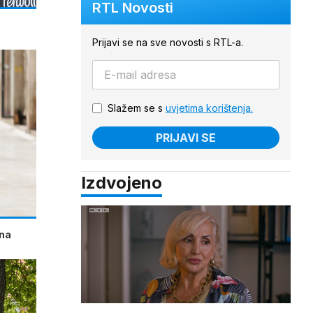
RTL Novosti
Prijavi se na sve novosti s RTL-a.
Slažem se s
uvjetima korištenja.
PRIJAVI SE
Izdvojeno
vna