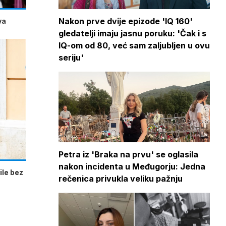
Nakon prve dvije epizode 'IQ 160'
va
gledatelji imaju jasnu poruku: 'Čak i s
IQ-om od 80, već sam zaljubljen u ovu
seriju'
Petra iz 'Braka na prvu' se oglasila
nakon incidenta u Međugorju: Jedna
ile bez
rečenica privukla veliku pažnju