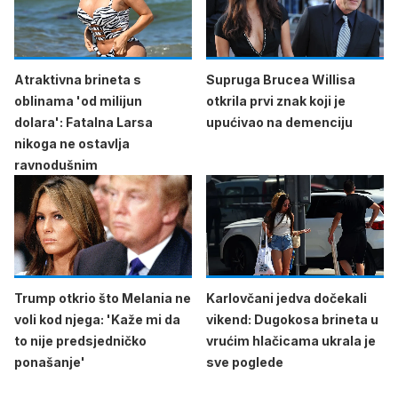
Atraktivna brineta s
Supruga Brucea Willisa
oblinama 'od milijun
otkrila prvi znak koji je
dolara': Fatalna Larsa
upućivao na demenciju
nikoga ne ostavlja
ravnodušnim
Trump otkrio što Melania ne
Karlovčani jedva dočekali
voli kod njega: 'Kaže mi da
vikend: Dugokosa brineta u
to nije predsjedničko
vrućim hlačicama ukrala je
ponašanje'
sve poglede