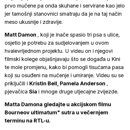
prvo mučene pa onda skuhane i servirane kao jelo
jer tamošnji stanovnici smatraju da je na taj način
meso ukusnije i zdravije.
Matt Damon
, koji je inače spasio tri psa s ulice,
osjetio je potrebu za sudjelovanjem u ovom
hvalevrijednom projektu. U videu on i njegovi
filmski kolege objašnjavaju što se događa u Kini
te mole promjenu, kako bi pomogli tisućama pasa
koji su osuđeni na mučenje i umiranje. Videu su se
priključili i
Kristin Bell, Pamela Anderson
,
pjevačica
Sia
i mnoge druge utjecajne zvijezde.
Matta Damona gledajte u akcijskom filmu
Bourneov ultimatum" sutra u večernjem
terminu na RTL-u.