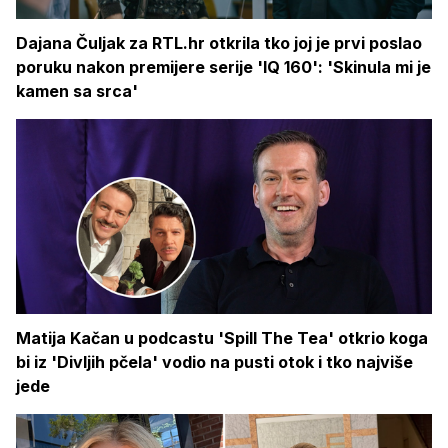
Dajana Čuljak za RTL.hr otkrila tko joj je prvi poslao
poruku nakon premijere serije 'IQ 160': 'Skinula mi je
kamen sa srca'
Matija Kačan u podcastu 'Spill The Tea' otkrio koga
bi iz 'Divljih pčela' vodio na pusti otok i tko najviše
jede