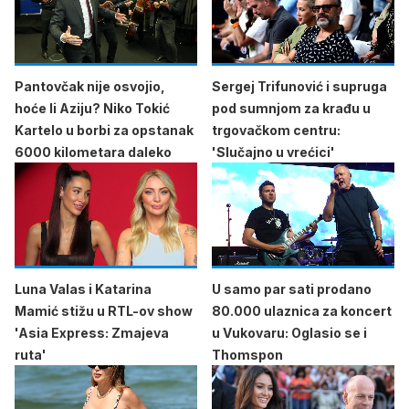
Pantovčak nije osvojio,
Sergej Trifunović i supruga
hoće li Aziju? Niko Tokić
pod sumnjom za krađu u
Kartelo u borbi za opstanak
trgovačkom centru:
6000 kilometara daleko
'Slučajno u vrećici'
Luna Valas i Katarina
U samo par sati prodano
Mamić stižu u RTL-ov show
80.000 ulaznica za koncert
'Asia Express: Zmajeva
u Vukovaru: Oglasio se i
ruta'
Thomspon