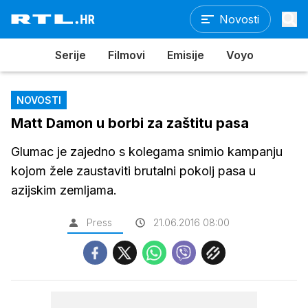
Novosti
Serije
Filmovi
Emisije
Voyo
NOVOSTI
Matt Damon u borbi za zaštitu pasa
Glumac je zajedno s kolegama snimio kampanju
kojom žele zaustaviti brutalni pokolj pasa u
azijskim zemljama.
Press
21.06.2016 08:00