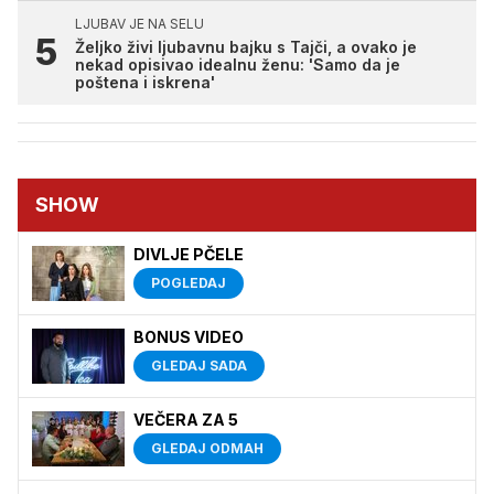
LJUBAV JE NA SELU
Željko živi ljubavnu bajku s Tajči, a ovako je
nekad opisivao idealnu ženu: 'Samo da je
poštena i iskrena'
SHOW
DIVLJE PČELE
POGLEDAJ
BONUS VIDEO
GLEDAJ SADA
VEČERA ZA 5
GLEDAJ ODMAH