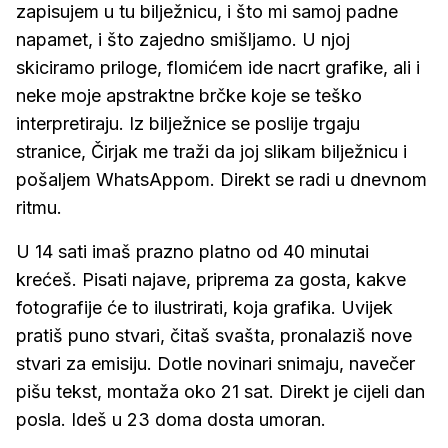
zapisujem u tu bilježnicu, i što mi samoj padne
napamet, i što zajedno smišljamo. U njoj
skiciramo priloge, flomićem ide nacrt grafike, ali i
neke moje apstraktne brčke koje se teško
interpretiraju. Iz bilježnice se poslije trgaju
stranice, Čirjak me traži da joj slikam bilježnicu i
pošaljem WhatsAppom. Direkt se radi u dnevnom
ritmu.
U 14 sati imaš prazno platno od 40 minutai
krećeš. Pisati najave, priprema za gosta, kakve
fotografije će to ilustrirati, koja grafika. Uvijek
pratiš puno stvari, čitaš svašta, pronalaziš nove
stvari za emisiju. Dotle novinari snimaju, navečer
pišu tekst, montaža oko 21 sat. Direkt je cijeli dan
posla. Ideš u 23 doma dosta umoran.