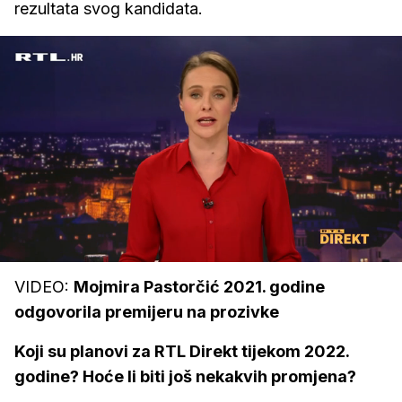
rezultata svog kandidata.
Loaded
:
7.00%
/
Upali
zvuk
VIDEO:
Mojmira Pastorčić 2021. godine
odgovorila premijeru na prozivke
Koji su planovi za RTL Direkt tijekom 2022.
godine? Hoće li biti još nekakvih promjena?