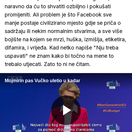
naravno da ću to shvatiti ozbiljno i pokušati
promijeniti. Ali problem je što Facebook sve
manje postaje civilizirano mjesto gdje se priča o
sadržaju ili nekim normalnim stvarima, a sve više
bojište na kojem se mrzi, huška, izmišlja, etiketira,
difamira, i vrijeđa. Kad netko napiše "Nju treba
uspavati" ne znam kako bi točno na mene to
trebalo utjecati. Zato to ni ne čitam.
Mojmirin pas Vučko uletio u kadar
Gledaj