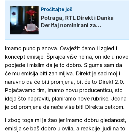
Pročitajte još
Potraga, RTL Direkt i Danka
Derifaj nominirani za
Večernjakovu ružu!
Imamo puno planova. Osvježit ćemo i izgled i
koncept emisije. Šprajca više nema, on ide u nove
pobjede i mislim da je to dobro. Sigurna sam da
će mu emisija biti zanimljiva. Direkt je sad moj i
naravno da će biti promjena, bit će to Direkt 2.0.
Pojačavamo tim, imamo novu producenticu, sto
ideja što napraviti, planiramo nove rubrike. Jedna
je od promjena da neće više biti Direkta petkom.
I zbog toga mi je žao jer imamo dobru gledanost,
emisija se baš dobro ulovila, a reakcije ljudi na to