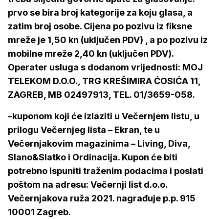
prvo se bira broj kategorije za koju glasa, a
zatim broj osobe. Cijena po pozivu iz fiksne
mreže je 1,50 kn (uključen PDV) , a po pozivu iz
mobilne mreže 2,40 kn (uključen PDV).
Operater usluga s dodanom vrijednosti: MOJ
TELEKOM D.O.O., TRG KREŠIMIRA ĆOSIĆA 11,
ZAGREB, MB 02497913, TEL. 01/3659-058.
–kuponom koji će izlaziti u Večernjem listu, u
prilogu Večernjeg lista – Ekran, te u
Večernjakovim magazinima – Living, Diva,
Slano&Slatko i Ordinacija. Kupon će biti
potrebno ispuniti traženim podacima i poslati
poštom na adresu: Večernji list d.o.o.
Večernjakova ruža 2021. nagrađuje p.p. 915
10001 Zagreb.