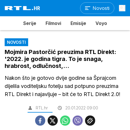
Novosti
Serije
Filmovi
Emisije
Voyo
NOVOSTI
Mojmira Pastorčić preuzima RTL Direkt:
'2022. je godina tigra. To je snaga,
hrabrost, odlučnost,...
Nakon što je gotovo dvije godine sa Šprajcom
dijelila voditeljsku fotelju sad potpuno preuzima
RTL Direkt i najavljuje – bit će to RTL Direkt 2.0!
RTL.hr
20.01.2022 09:00