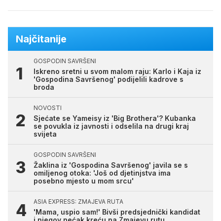
Najčitanije
GOSPODIN SAVRŠENI
Iskreno sretni u svom malom raju: Karlo i Kaja iz
'Gospodina Savršenog' podijelili kadrove s
broda
NOVOSTI
Sjećate se Yameisy iz 'Big Brothera'? Kubanka
se povukla iz javnosti i odselila na drugi kraj
svijeta
GOSPODIN SAVRŠENI
Žaklina iz 'Gospodina Savršenog' javila se s
omiljenog otoka: 'Još od djetinjstva ima
posebno mjesto u mom srcu'
ASIA EXPRESS: ZMAJEVA RUTA
'Mama, uspio sam!' Bivši predsjednički kandidat
i njegov nećak kreću na Zmajevu rutu