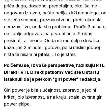
priča dugo, dosadno, predetaljno, okoliša, ne
odgovara izravno, nešto petlja, drži monologe, od
stoljeća sedmog, preznanstveno, prebirokratski,
nerazumljivo, onda si u problemu. Prođe 3 minute,
on i dalje odgovara na prvo pitanje. Probaš
prekinuti, ali ne ide. Onda mi redatelj u slušalicu
kaže: još 2 minute i gotovo, pa si mislim jooooj
ništa te nisam ni pitala... To je stres.
Po čemu se, iz vaše perspektive, razlikuju RTL
Direkt i RTL Direkt petkom? Već ste u startu
istaknuli da je petkom 'girl power' redakcija.
Girl power je bila slučajnost, zapravo je jedini
kriterij bio izvrsnost, a na kraju ispala izvrsna girl
power ekipa.