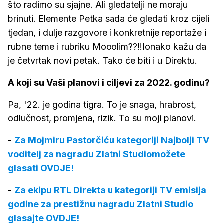
što radimo su sjajne. Ali gledatelji ne moraju
brinuti. Elemente Petka sada će gledati kroz cijeli
tjedan, i dulje razgovore i konkretnije reportaže i
rubne teme i rubriku Mooolim??!!Ionako kažu da
je četvrtak novi petak. Tako će biti i u Direktu.
A koji su Vaši planovi i ciljevi za 2022. godinu?
Pa, '22. je godina tigra. To je snaga, hrabrost,
odlučnost, promjena, rizik. To su moji planovi.
-
Za Mojmiru Pastorčiću kategoriji Najbolji TV
voditelj za nagradu Zlatni Studiomožete
glasati OVDJE!
-
Za ekipu RTL Direkta u kategoriji TV emisija
godine za prestižnu nagradu Zlatni Studio
glasajte OVDJE!