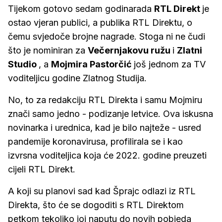
Tijekom gotovo sedam godinarada
RTL Direkt
je
ostao vjeran publici, a publika RTL Direktu, o
čemu svjedoče brojne nagrade. Stoga ni ne čudi
što je nominiran za
Večernjakovu ružu
i
Zlatni
Studio
, a
Mojmira Pastorčić
još jednom za TV
voditeljicu godine Zlatnog Studija.
No, to za redakciju RTL Direkta i samu Mojmiru
znači samo jedno - podizanje letvice. Ova iskusna
novinarka i urednica, kad je bilo najteže - usred
pandemije koronavirusa, profilirala se i kao
izvrsna voditeljica koja će 2022. godine preuzeti
cijeli RTL Direkt.
A koji su planovi sad kad Šprajc odlazi iz RTL
Direkta, što će se dogoditi s RTL Direktom
petkom tekoliko joj naputu do novih pobjeda