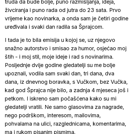
truda da bude bolje, puno razmišljanja, ideja,
živciranja i puno rada od jutra do 23 sata. Prvo
vrijeme kao novinarka, a onda sam je četiri godine
uređivala i svaki dan radila sa Šprajcom.
I tada je to bila emisija u kojoj se, uz njegovo
snažno autorstvo i smisao za humor, osjećao moj
štih - i moj stil, moje ideje i rad s novinarima.
Posljednje dvije godine gledatelji su me bolje
upoznali, vodila sam svaki dan, tri dana, dva
dana, iz dnevnog boravka, s Vučkom, bez Vučka,
kad god Šprajca nije bilo, a zadnja 4 mjeseca još i
petkom. I iskreno sam počašćena kako su mi
gledatelji vratili. Ne samo glasovima za nagrade,
nego podrškom, interesom, mailovima,
pohvalama na ulici, razglednicama, komentarima,
ma i rukom pisanim pismima.