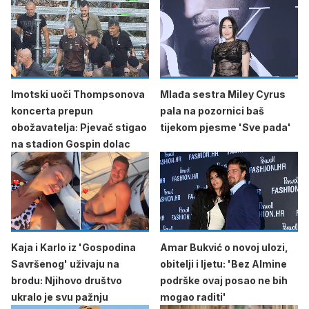
Imotski uoči Thompsonova
Mlađa sestra Miley Cyrus
koncerta prepun
pala na pozornici baš
obožavatelja: Pjevač stigao
tijekom pjesme 'Sve pada'
na stadion Gospin dolac
Kaja i Karlo iz 'Gospodina
Amar Bukvić o novoj ulozi,
Savršenog' uživaju na
obitelji i ljetu: 'Bez Almine
brodu: Njihovo društvo
podrške ovaj posao ne bih
ukralo je svu pažnju
mogao raditi'