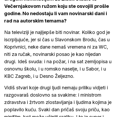
Večernjakovom ružom koju ste osvojili prošle
godine. No nedostaju li vam novinarski dani i
rad na autorskim temama?
Na televiziji je najljepše biti novinar. Koliko god je
iscrpljujuće, jer si čas u Slavonskom Brodu, čas u
Koprivnici, neke dane nemaš vremena ni za WC,
niti za ručak, novinarski posao je kao nijedan
drugi. Ideš svuda: i na požar, i na sat zemljopisa u
osnovnu školu, i u romsko naselje, i u Sabor, i u
KBC Zagreb, i u Desno Željezno.
Vidiš stvari koje drugi ljudi nemaju priliku vidjeti i
razgovaraš doslovno sa svakime: i ministrom
zdravstva i žrtvom zlostavljanja i ljudima kojima je
poplavilo kuću. Svaki dan pričaš svoju priču, kao
minifilm, koji može učiniti razliku. I to je super i