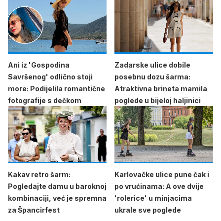
Ani iz 'Gospodina
Zadarske ulice dobile
Savršenog' odlično stoji
posebnu dozu šarma:
more: Podijelila romantične
Atraktivna brineta mamila
fotografije s dečkom
poglede u bijeloj haljinici
Kakav retro šarm:
Karlovačke ulice pune čak i
Pogledajte damu u baroknoj
po vrućinama: A ove dvije
kombinaciji, već je spremna
'rolerice' u minjacima
za Špancirfest
ukrale sve poglede