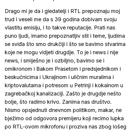
Drago mi je da i gledatelji i RTL prepoznaju moj
trud i veseli me da s 39 godina dobivam svoju
vlastitu emisiju, i to takve reputacije. Prati nas
puno ljudi, imamo prepoznatljiv stil i teme, ljudima
se sviđa što smo drukčiji i što se bavimo stvarima
koje ne mogu vidjeti drugdje. To je i news i nije
news, i smiješno je i ozbiljno, bavimo se i
omikronom i Bakom Prasetom i predsjednikom i
beskućnicima i Ukrajinom i uličnim muralima i
kriptovalutama i potresom u Petrinji i kokainom u
zagrebačkoj kanalizaciji. Zašto je drugdje nešto
bolje, što radimo krivo. Zanima nas društvo.
Nismo opsjednuti dnevnom politikom, makar, ne
bježimo od odgovora premijeru koji recimo lupka
po RTL-ovom mikrofonu i proziva nas zbog lošeg