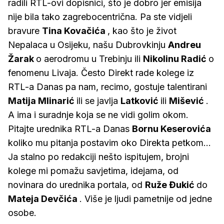
radili RTL-ovi dopisnici, što je dobro jer emisija
nije bila tako zagrebocentrična. Pa ste vidjeli
bravure
Tina Kovačića
, kao što je život
Nepalaca u Osijeku, našu Dubrovkinju
Andreu
Žarak
o aerodromu u Trebinju ili
Nikolinu Radić
o
fenomenu Livaja. Često Direkt rade kolege iz
RTL-a Danas pa nam, recimo, gostuje talentirani
Matija Mlinarić
ili se javlja
Latković
ili
Mišević
.
A ima i suradnje koja se ne vidi golim okom.
Pitajte urednika RTL-a Danas
Bornu Keserovića
koliko mu pitanja postavim oko Direkta petkom...
Ja stalno po redakciji nešto ispitujem, brojni
kolege mi pomažu savjetima, idejama, od
novinara do urednika portala, od
Ruže Đukić
do
Mateja Devčića
. Više je ljudi pametnije od jedne
osobe.