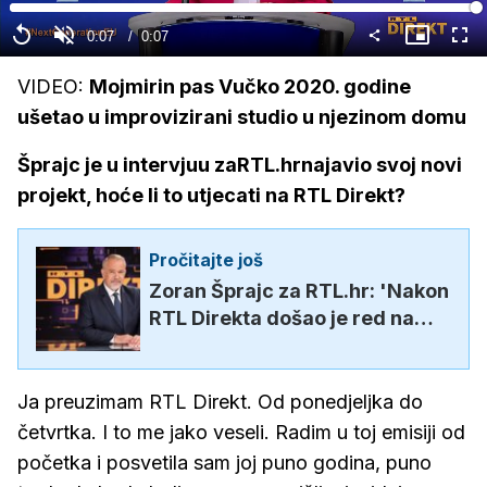
Loaded
:
100.00%
Current
0:07
/
Duration
0:07
Replay
Upali
Slika
Cijel
zvuk
u
zasl
slici
Time
VIDEO:
Mojmirin pas Vučko 2020. godine
ušetao u improvizirani studio u njezinom domu
Šprajc je u intervjuu zaRTL.hrnajavio svoj novi
projekt, hoće li to utjecati na RTL Direkt?
Pročitajte još
Zoran Šprajc za RTL.hr: 'Nakon
RTL Direkta došao je red na
novi projekt prilagođen mome
uvrnutom pogledu...
Ja preuzimam RTL Direkt. Od ponedjeljka do
četvrtka. I to me jako veseli. Radim u toj emisiji od
početka i posvetila sam joj puno godina, puno