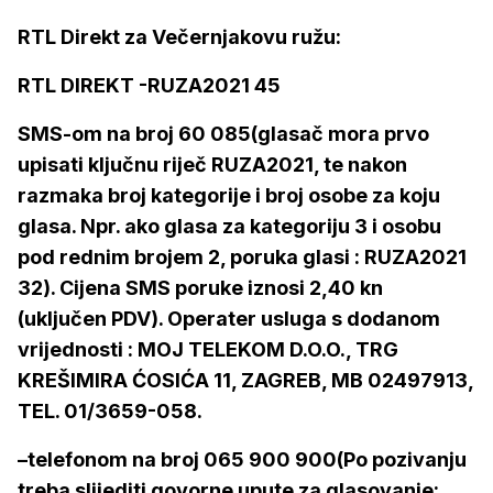
RTL Direkt za Večernjakovu ružu:
RTL DIREKT -RUZA2021 45
SMS-om na broj 60 085(glasač mora prvo
upisati ključnu riječ RUZA2021, te nakon
razmaka broj kategorije i broj osobe za koju
glasa. Npr. ako glasa za kategoriju 3 i osobu
pod rednim brojem 2, poruka glasi : RUZA2021
32). Cijena SMS poruke iznosi 2,40 kn
(uključen PDV). Operater usluga s dodanom
vrijednosti : MOJ TELEKOM D.O.O., TRG
KREŠIMIRA ĆOSIĆA 11, ZAGREB, MB 02497913,
TEL. 01/3659-058.
–telefonom na broj 065 900 900(Po pozivanju
treba slijediti govorne upute za glasovanje: