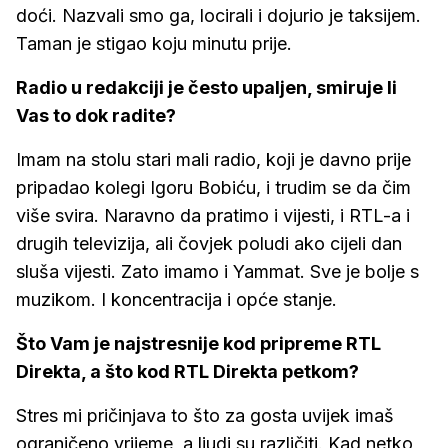
doći. Nazvali smo ga, locirali i dojurio je taksijem.
Taman je stigao koju minutu prije.
Radio u redakciji je često upaljen, smiruje li
Vas to dok radite?
Imam na stolu stari mali radio, koji je davno prije
pripadao kolegi Igoru Bobiću, i trudim se da čim
više svira. Naravno da pratimo i vijesti, i RTL-a i
drugih televizija, ali čovjek poludi ako cijeli dan
sluša vijesti. Zato imamo i Yammat. Sve je bolje s
muzikom. I koncentracija i opće stanje.
Što Vam je najstresnije kod pripreme RTL
Direkta, a što kod RTL Direkta petkom?
Stres mi pričinjava to što za gosta uvijek imaš
ograničeno vrijeme, a ljudi su različiti. Kad netko