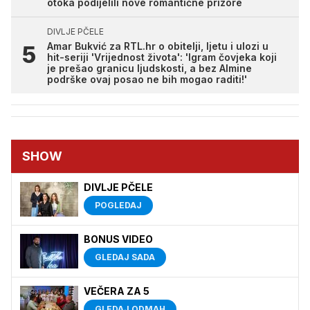
otoka podijelili nove romantične prizore
DIVLJE PČELE
Amar Bukvić za RTL.hr o obitelji, ljetu i ulozi u
hit-seriji 'Vrijednost života': 'Igram čovjeka koji
je prešao granicu ljudskosti, a bez Almine
podrške ovaj posao ne bih mogao raditi!'
SHOW
DIVLJE PČELE
POGLEDAJ
BONUS VIDEO
GLEDAJ SADA
VEČERA ZA 5
GLEDAJ ODMAH