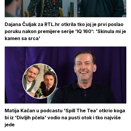
Dajana Čuljak za RTL.hr otkrila tko joj je prvi poslao
poruku nakon premijere serije 'IQ 160': 'Skinula mi je
kamen sa srca'
Matija Kačan u podcastu 'Spill The Tea' otkrio koga
bi iz 'Divljih pčela' vodio na pusti otok i tko najviše
jede