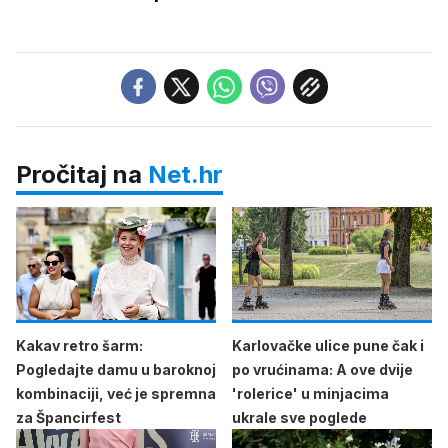
Pročitaj na
Net.hr
Kakav retro šarm:
Karlovačke ulice pune čak i
Pogledajte damu u baroknoj
po vrućinama: A ove dvije
kombinaciji, već je spremna
'rolerice' u minjacima
za Špancirfest
ukrale sve poglede