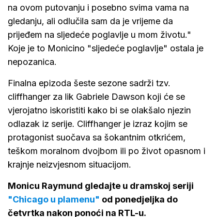
na ovom putovanju i posebno svima vama na
gledanju, ali odlučila sam da je vrijeme da
prijeđem na sljedeće poglavlje u mom životu."
Koje je to Monicino "sljedeće poglavlje" ostala je
nepozanica.
Finalna epizoda šeste sezone sadrži tzv.
cliffhanger za lik Gabriele Dawson koji će se
vjerojatno iskoristiti kako bi se olakšalo njezin
odlazak iz serije. Cliffhanger je izraz kojim se
protagonist suočava sa šokantnim otkrićem,
teškom moralnom dvojbom ili po život opasnom i
krajnje neizvjesnom situacijom.
Monicu Raymund gledajte u dramskoj seriji
"Chicago u plamenu"
od ponedjeljka do
četvrtka nakon ponoći na RTL-u.