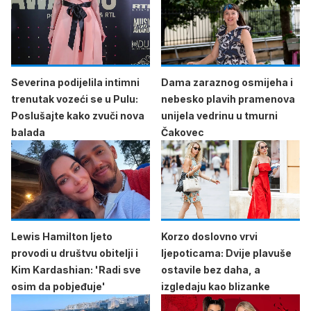
Severina podijelila intimni
Dama zaraznog osmijeha i
trenutak vozeći se u Pulu:
nebesko plavih pramenova
Poslušajte kako zvuči nova
unijela vedrinu u tmurni
balada
Čakovec
Lewis Hamilton ljeto
Korzo doslovno vrvi
provodi u društvu obitelji i
ljepoticama: Dvije plavuše
Kim Kardashian: 'Radi sve
ostavile bez daha, a
osim da pobjeđuje'
izgledaju kao blizanke