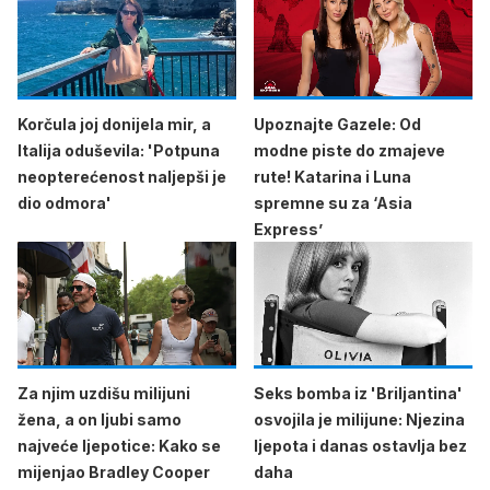
Korčula joj donijela mir, a
Upoznajte Gazele: Od
Italija oduševila: 'Potpuna
modne piste do zmajeve
neopterećenost naljepši je
rute! Katarina i Luna
dio odmora'
spremne su za ‘Asia
Express’
Za njim uzdišu milijuni
Seks bomba iz 'Briljantina'
žena, a on ljubi samo
osvojila je milijune: Njezina
najveće ljepotice: Kako se
ljepota i danas ostavlja bez
mijenjao Bradley Cooper
daha