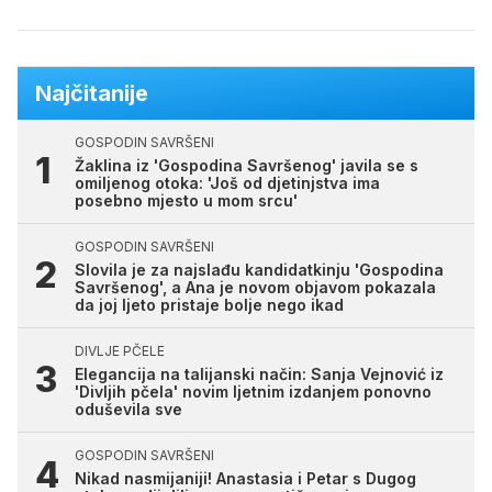
Najčitanije
GOSPODIN SAVRŠENI
Žaklina iz 'Gospodina Savršenog' javila se s
omiljenog otoka: 'Još od djetinjstva ima
posebno mjesto u mom srcu'
GOSPODIN SAVRŠENI
Slovila je za najslađu kandidatkinju 'Gospodina
Savršenog', a Ana je novom objavom pokazala
da joj ljeto pristaje bolje nego ikad
DIVLJE PČELE
Elegancija na talijanski način: Sanja Vejnović iz
'Divljih pčela' novim ljetnim izdanjem ponovno
oduševila sve
GOSPODIN SAVRŠENI
Nikad nasmijaniji! Anastasia i Petar s Dugog