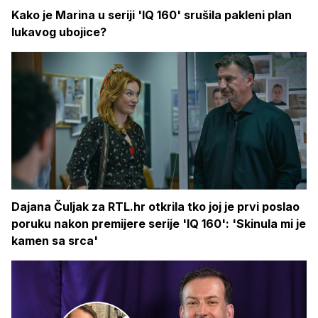
Kako je Marina u seriji 'IQ 160' srušila pakleni plan
lukavog ubojice?
Dajana Čuljak za RTL.hr otkrila tko joj je prvi poslao
poruku nakon premijere serije 'IQ 160': 'Skinula mi je
kamen sa srca'