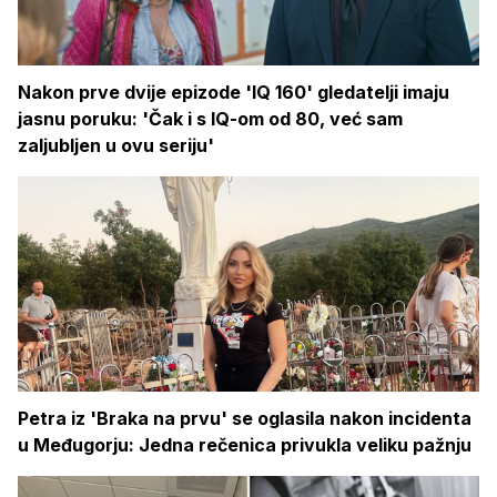
Nakon prve dvije epizode 'IQ 160' gledatelji imaju
jasnu poruku: 'Čak i s IQ-om od 80, već sam
zaljubljen u ovu seriju'
Petra iz 'Braka na prvu' se oglasila nakon incidenta
u Međugorju: Jedna rečenica privukla veliku pažnju