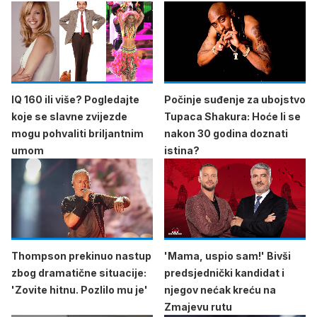
IQ 160 ili više? Pogledajte
Počinje suđenje za ubojstvo
koje se slavne zvijezde
Tupaca Shakura: Hoće li se
mogu pohvaliti briljantnim
nakon 30 godina doznati
umom
istina?
Thompson prekinuo nastup
'Mama, uspio sam!' Bivši
zbog dramatične situacije:
predsjednički kandidat i
'Zovite hitnu. Pozlilo mu je'
njegov nećak kreću na
Zmajevu rutu