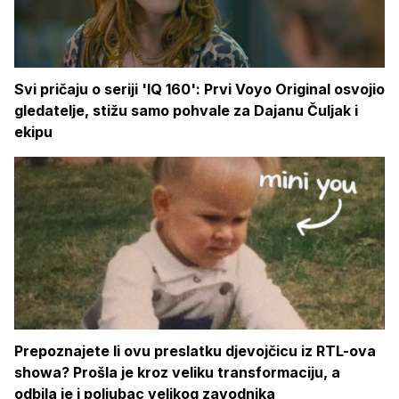
Svi pričaju o seriji 'IQ 160': Prvi Voyo Original osvojio
gledatelje, stižu samo pohvale za Dajanu Čuljak i
ekipu
Prepoznajete li ovu preslatku djevojčicu iz RTL-ova
showa? Prošla je kroz veliku transformaciju, a
odbila je i poljubac velikog zavodnika