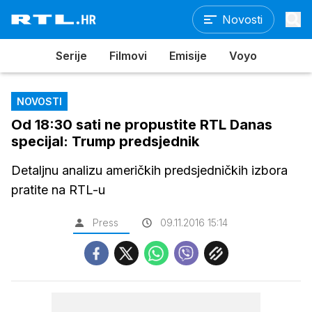
Novosti
Serije
Filmovi
Emisije
Voyo
NOVOSTI
Od 18:30 sati ne propustite RTL Danas
specijal: Trump predsjednik
Detaljnu analizu američkih predsjedničkih izbora
pratite na RTL-u
Press
09.11.2016 15:14