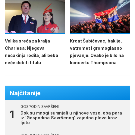
Velika sreća za kralja
Krcat Šubićevac, baklje,
Charlesa: Njegova
vatromet i gromoglasno
nećakinja rodila, ali beba
pjevanje: Ovako je bilo na
neće dobiti titulu
koncertu Thompsona
Najčitanije
GOSPODIN SAVRŠENI
Dok su mnogi sumnjali u njihove veze, oba para
iz 'Gospodina Savršenog' zajedno plove kroz
ljeto