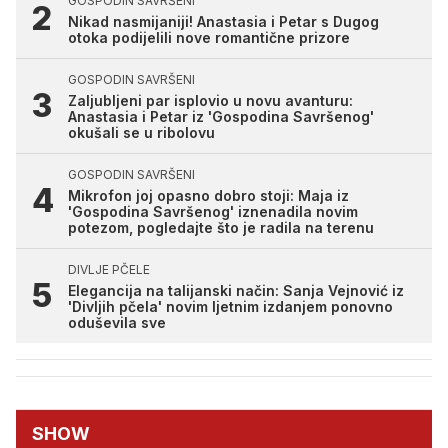
GOSPODIN SAVRŠENI
Nikad nasmijaniji! Anastasia i Petar s Dugog
otoka podijelili nove romantične prizore
GOSPODIN SAVRŠENI
Zaljubljeni par isplovio u novu avanturu:
Anastasia i Petar iz 'Gospodina Savršenog'
okušali se u ribolovu
GOSPODIN SAVRŠENI
Mikrofon joj opasno dobro stoji: Maja iz
'Gospodina Savršenog' iznenadila novim
potezom, pogledajte što je radila na terenu
DIVLJE PČELE
Elegancija na talijanski način: Sanja Vejnović iz
'Divljih pčela' novim ljetnim izdanjem ponovno
oduševila sve
SHOW