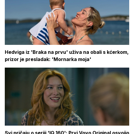
Hedviga iz 'Braka na prvu' uživa na obali s kćerkom,
prizor je presladak: 'Mornarka moja'
Svi pričaju o seriji 'IQ 160': Prvi Voyo Original osvojio