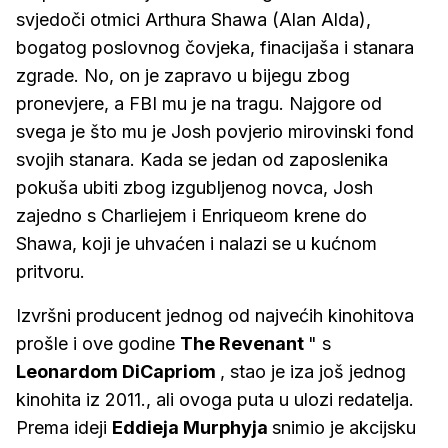
svjedoči otmici Arthura Shawa (Alan Alda),
bogatog poslovnog čovjeka, finacijaša i stanara
zgrade. No, on je zapravo u bijegu zbog
pronevjere, a FBI mu je na tragu. Najgore od
svega je što mu je Josh povjerio mirovinski fond
svojih stanara. Kada se jedan od zaposlenika
pokuša ubiti zbog izgubljenog novca, Josh
zajedno s Charliejem i Enriqueom krene do
Shawa, koji je uhvaćen i nalazi se u kućnom
pritvoru.
Izvršni producent jednog od najvećih kinohitova
prošle i ove godine
The Revenant
" s
Leonardom DiCapriom
, stao je iza još jednog
kinohita iz 2011., ali ovoga puta u ulozi redatelja.
Prema ideji
Eddieja Murphyja
snimio je akcijsku