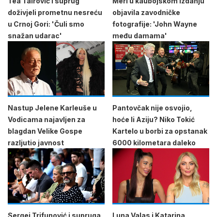
Tea Tairović i suprug
Meri u kaubojskom izdanju
doživjeli prometnu nesreću
objavila zavodničke
u Crnoj Gori: 'Čuli smo
fotografije: 'John Wayne
snažan udarac'
među damama'
Nastup Jelene Karleuše u
Pantovčak nije osvojio,
Vodicama najavljen za
hoće li Aziju? Niko Tokić
blagdan Velike Gospe
Kartelo u borbi za opstanak
razljutio javnost
6000 kilometara daleko
Sergej Trifunović i supruga
Luna Valas i Katarina