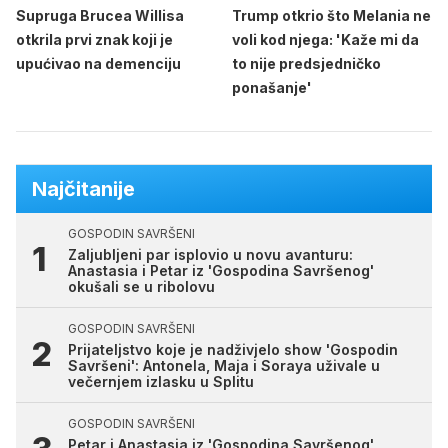
Supruga Brucea Willisa
Trump otkrio što Melania ne
otkrila prvi znak koji je
voli kod njega: 'Kaže mi da
upućivao na demenciju
to nije predsjedničko
ponašanje'
Najčitanije
GOSPODIN SAVRŠENI
Zaljubljeni par isplovio u novu avanturu:
Anastasia i Petar iz 'Gospodina Savršenog'
okušali se u ribolovu
GOSPODIN SAVRŠENI
Prijateljstvo koje je nadživjelo show 'Gospodin
Savršeni': Antonela, Maja i Soraya uživale u
večernjem izlasku u Splitu
GOSPODIN SAVRŠENI
Petar i Anastasia iz 'Gospodina Savršenog'