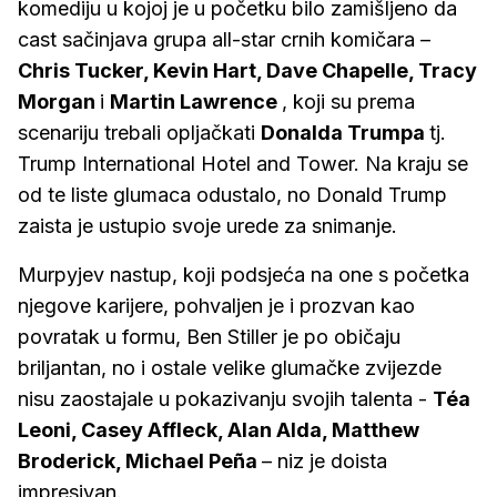
komediju u kojoj je u početku bilo zamišljeno da
cast sačinjava grupa all-star crnih komičara –
Chris Tucker, Kevin Hart, Dave Chapelle, Tracy
Morgan
i
Martin Lawrence
, koji su prema
scenariju trebali opljačkati
Donalda Trumpa
tj.
Trump International Hotel and Tower. Na kraju se
od te liste glumaca odustalo, no Donald Trump
zaista je ustupio svoje urede za snimanje.
Murpyjev nastup, koji podsjeća na one s početka
njegove karijere, pohvaljen je i prozvan kao
povratak u formu, Ben Stiller je po običaju
briljantan, no i ostale velike glumačke zvijezde
nisu zaostajale u pokazivanju svojih talenta -
Téa
Leoni, Casey Affleck, Alan Alda, Matthew
Broderick, Michael Peña
– niz je doista
impresivan.