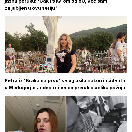
jasnu poruku: 'Čak i s IQ-om od 80, već sam
zaljubljen u ovu seriju'
Petra iz 'Braka na prvu' se oglasila nakon incidenta
u Međugorju: Jedna rečenica privukla veliku pažnju