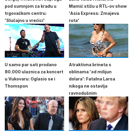
pod sumnjom za krađu u
Mamić stižu u RTL-ov show
trgovačkom centru:
'Asia Express: Zmajeva
'Slučajno u vrećici'
ruta'
U samo par sati prodano
Atraktivna brineta s
80.000 ulaznica za koncert
oblinama 'od milijun
u Vukovaru: Oglasio se i
dolara': Fatalna Larsa
Thomspon
nikoga ne ostavlja
ravnodušnim