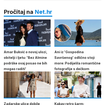
Pročitaj na
Net.hr
Amar Bukvić o novoj ulozi,
Ani iz 'Gospodina
obitelji i ljetu: 'Bez Almine
Savršenog' odlično stoji
podrške ovaj posao ne bih
more: Podijelila romantične
mogao raditi'
fotografije s dečkom
Zadarske ulice dobile
Kakav retro šarm: