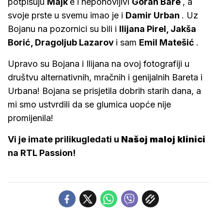
potpisuju
Majk
e i neponovljivi
Goran Bare
, a
svoje prste u svemu imao je i
Damir Urban
. Uz
Bojanu na pozornici su bili i
Ilijana Pirel, Jakša
Borić, Dragoljub Lazarov
i sam
Emil Matešić
.
Upravo su Bojana i Ilijana na ovoj fotografiji u
društvu alternativnih, mračnih i genijalnih Bareta i
Urbana! Bojana se prisjetila dobrih starih dana, a
mi smo ustvrdili da se glumica uopće nije
promijenila!
Vi je imate prilikugledati u
Našoj maloj klinici
na RTL Passion!