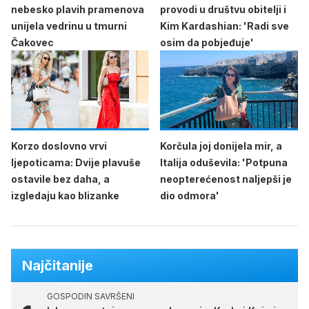
nebesko plavih pramenova
provodi u društvu obitelji i
unijela vedrinu u tmurni
Kim Kardashian: 'Radi sve
Čakovec
osim da pobjeđuje'
Korzo doslovno vrvi
Korčula joj donijela mir, a
ljepoticama: Dvije plavuše
Italija oduševila: 'Potpuna
ostavile bez daha, a
neopterećenost naljepši je
izgledaju kao blizanke
dio odmora'
Najčitanije
GOSPODIN SAVRŠENI