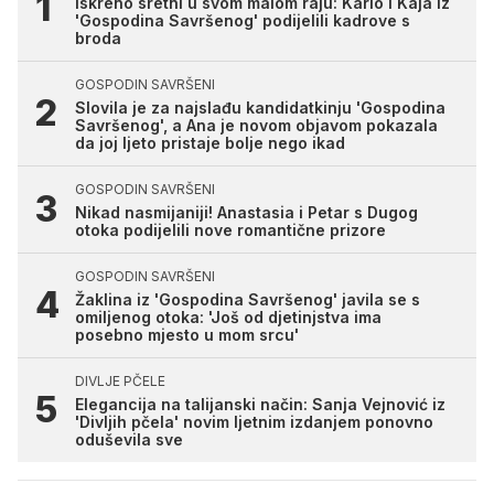
Iskreno sretni u svom malom raju: Karlo i Kaja iz
'Gospodina Savršenog' podijelili kadrove s
broda
GOSPODIN SAVRŠENI
Slovila je za najslađu kandidatkinju 'Gospodina
Savršenog', a Ana je novom objavom pokazala
da joj ljeto pristaje bolje nego ikad
GOSPODIN SAVRŠENI
Nikad nasmijaniji! Anastasia i Petar s Dugog
otoka podijelili nove romantične prizore
GOSPODIN SAVRŠENI
Žaklina iz 'Gospodina Savršenog' javila se s
omiljenog otoka: 'Još od djetinjstva ima
posebno mjesto u mom srcu'
DIVLJE PČELE
Elegancija na talijanski način: Sanja Vejnović iz
'Divljih pčela' novim ljetnim izdanjem ponovno
oduševila sve