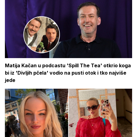
Matija Kačan u podcastu 'Spill The Tea' otkrio koga
bi iz 'Divljih pčela' vodio na pusti otok i tko najviše
jede