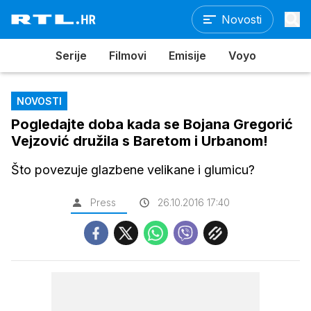
Novosti
Serije
Filmovi
Emisije
Voyo
NOVOSTI
Pogledajte doba kada se Bojana Gregorić
Vejzović družila s Baretom i Urbanom!
Što povezuje glazbene velikane i glumicu?
Press
26.10.2016 17:40