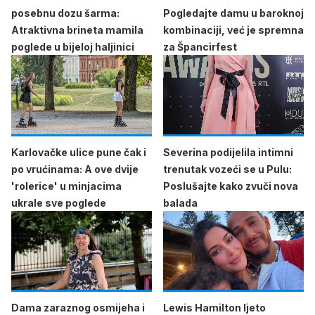
posebnu dozu šarma:
Pogledajte damu u baroknoj
Atraktivna brineta mamila
kombinaciji, već je spremna
poglede u bijeloj haljinici
za Špancirfest
Karlovačke ulice pune čak i
Severina podijelila intimni
po vrućinama: A ove dvije
trenutak vozeći se u Pulu:
'rolerice' u minjacima
Poslušajte kako zvuči nova
ukrale sve poglede
balada
Dama zaraznog osmijeha i
Lewis Hamilton ljeto