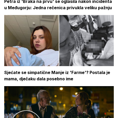
Petra iz 'Braka na prvu' se oglasila nakon incidenta
u Međugorju: Jedna rečenica privukla veliku pažnju
Sjećate se simpatične Manje iz 'Farme'? Postala je
mama, dječaku dala posebno ime