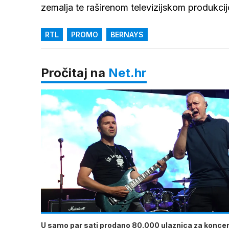
zemalja te raširenom televizijskom produkc
RTL
PROMO
BERNAYS
Pročitaj na
Net.hr
U samo par sati prodano 80.000 ulaznica za koncer