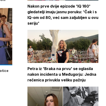
Nakon prve dvije epizode 'IQ 160'
gledatelji imaju jasnu poruku: 'Čak i s
IQ-om od 80, već sam zaljubljen u ovu
seriju'
Petra iz 'Braka na prvu' se oglasila
potice
nakon incidenta u Međugorju: Jedna
rečenica privukla veliku pažnju