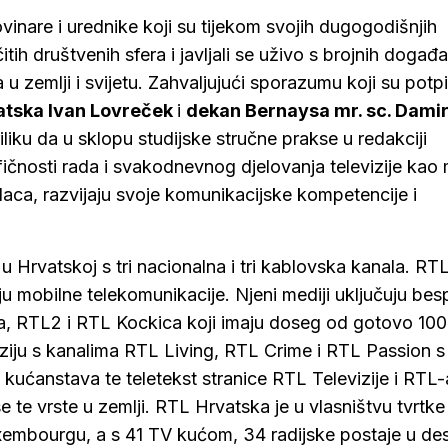
ovinare i urednike koji su tijekom svojih dugogodišnjih
čitih društvenih sfera i javljali se uživo s brojnih događ
u zemlji i svijetu. Zahvaljujući sporazumu koji su potpi
atska Ivan Lovreček
i
dekan Bernaysa mr. sc. Dami
iliku da u sklopu studijske stručne prakse u redakciji
ičnosti rada i svakodnevnog djelovanja televizije kao 
aca, razvijaju svoje komunikacijske kompetencije i
 u Hrvatskoj s tri nacionalna i tri kablovska kanala. RTL 
u mobilne telekomunikacije. Njeni mediji uključuju bes
ja, RTL2 i RTL Kockica koji imaju doseg od gotovo 10
ziju s kanalima RTL Living, RTL Crime i RTL Passion s
ućanstava te teletekst stranice RTL Televizije i RTL-
 te vrste u zemlji. RTL Hrvatska je u vlasništvu tvrtke
embourgu, a s 41 TV kućom, 34 radijske postaje u de