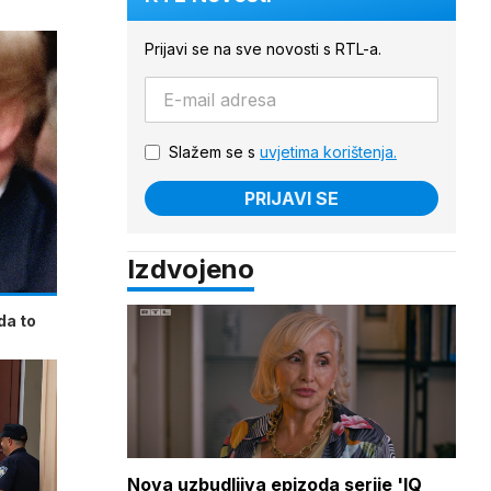
Prijavi se na sve novosti s RTL-a.
Slažem se s
uvjetima korištenja.
PRIJAVI SE
Izdvojeno
da to
Nova uzbudljiva epizoda serije 'IQ