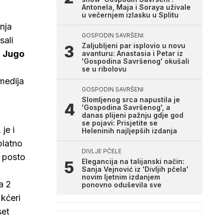
Antonela, Maja i Soraya uživale
u večernjem izlasku u Splitu
anja
GOSPODIN SAVRŠENI
sali
Zaljubljeni par isplovio u novu
r Jugo
avanturu: Anastasia i Petar iz
'Gospodina Savršenog' okušali
se u ribolovu
medija
GOSPODIN SAVRŠENI
Slomljenog srca napustila je
'Gospodina Savršenog', a
danas plijeni pažnju gdje god
se pojavi: Prisjetite se
je i
Heleninih najljepših izdanja
platno
DIVLJE PČELE
0 posto
Elegancija na talijanski način:
Sanja Vejnović iz 'Divljih pčela'
novim ljetnim izdanjem
a 2
ponovno oduševila sve
 kćeri
set