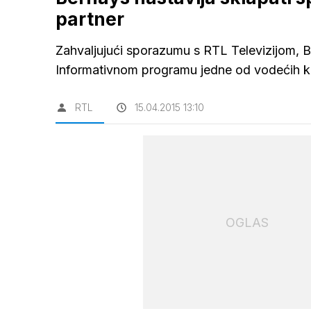
partner
Zahvaljujući sporazumu s RTL Televizijom, Be
Informativnom programu jedne od vodećih ko
RTL
15.04.2015 13:10
OGLAS