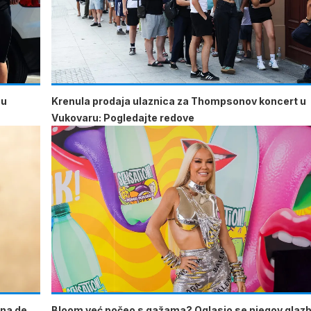
 u
Krenula prodaja ulaznica za Thompsonov koncert u
Vukovaru: Pogledajte redove
Ana de
Bloom već počeo s gažama? Oglasio se njegov glaz