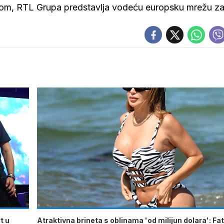
ijom, RTL Grupa predstavlja vodeću europsku mrežu z
t u
Atraktivna brineta s oblinama 'od milijun dolara': Fa