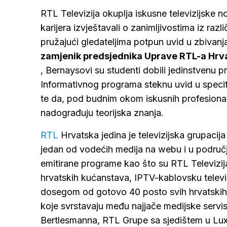
RTL Televizija okuplja iskusne televizijske n
karijera izvještavali o zanimljivostima iz razli
pružajući gledateljima potpun uvid u zbivanja 
zamjenik predsjednika Uprave RTL-a Hrv
, Bernaysovi su studenti dobili jedinstvenu pr
Informativnog programa steknu uvid u specif
te da, pod budnim okom iskusnih profesional
nadograđuju teorijska znanja.
RTL
Hrvatska jedina je televizijska grupacija
jedan od vodećih medija na webu i u područj
emitirane programe kao što su RTL Televizi
hrvatskih kućanstava, IPTV-kablovsku televi
dosegom od gotovo 40 posto svih hrvatskih k
koje svrstavaju među najjače medijske servise
Bertlesmanna, RTL Grupe sa sjedištem u Lux