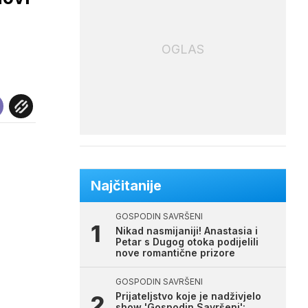
OGLAS
Najčitanije
GOSPODIN SAVRŠENI
Nikad nasmijaniji! Anastasia i
Petar s Dugog otoka podijelili
nove romantične prizore
GOSPODIN SAVRŠENI
Prijateljstvo koje je nadživjelo
show 'Gospodin Savršeni':