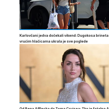
Karlovčani jedva dočekali vikend: Dugokosa brineta
vrućim hlačicama ukrala je sve poglede
Od Bena Afflecka do Toma Cruisea: Tko je fatalna 