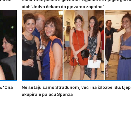
idol: 'Jedva čekam da pjevamo zajedno'
m: 'Ona
Ne šetaju samo Stradunom, već i na izložbe idu: Lje
okupirale palaču Sponza