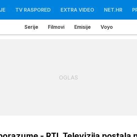
JE
TV RASPORED
EXTRA VIDEO
NET.HR
P
Serije
Filmovi
Emisije
Voyo
OGLAS
porazume - RTL Televizija postala 