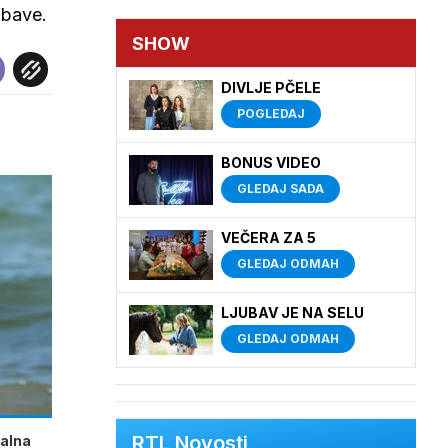
abave.
SHOW
DIVLJE PČELE
POGLEDAJ
BONUS VIDEO
GLEDAJ SADA
VEČERA ZA 5
GLEDAJ ODMAH
LJUBAV JE NA SELU
GLEDAJ ODMAH
RTL Novosti
talna