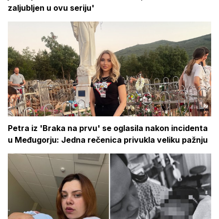
zaljubljen u ovu seriju'
Petra iz 'Braka na prvu' se oglasila nakon incidenta
u Međugorju: Jedna rečenica privukla veliku pažnju