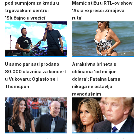
pod sumnjom za krađu u
Mamić stižu u RTL-ov show
trgovačkom centru:
'Asia Express: Zmajeva
'Slučajno u vrećici'
ruta'
U samo par sati prodano
Atraktivna brineta s
80.000 ulaznica za koncert
oblinama 'od milijun
u Vukovaru: Oglasio se i
dolara': Fatalna Larsa
Thomspon
nikoga ne ostavlja
ravnodušnim