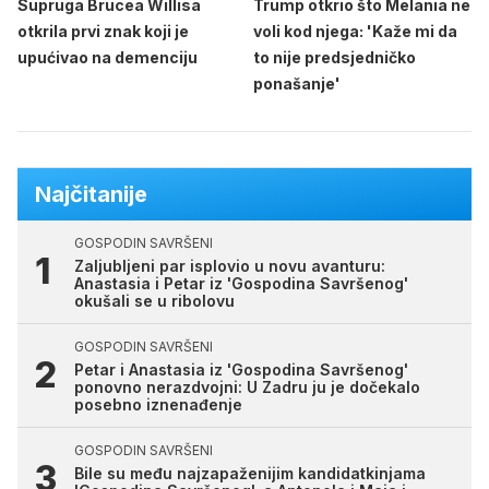
Supruga Brucea Willisa
Trump otkrio što Melania ne
otkrila prvi znak koji je
voli kod njega: 'Kaže mi da
upućivao na demenciju
to nije predsjedničko
ponašanje'
Najčitanije
GOSPODIN SAVRŠENI
Zaljubljeni par isplovio u novu avanturu:
Anastasia i Petar iz 'Gospodina Savršenog'
okušali se u ribolovu
GOSPODIN SAVRŠENI
Petar i Anastasia iz 'Gospodina Savršenog'
ponovno nerazdvojni: U Zadru ju je dočekalo
posebno iznenađenje
GOSPODIN SAVRŠENI
Bile su među najzapaženijim kandidatkinjama