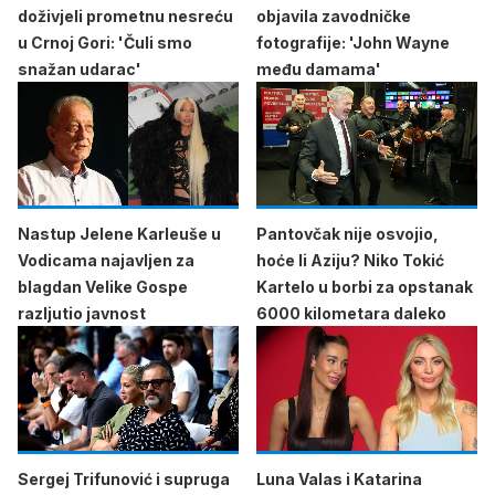
doživjeli prometnu nesreću
objavila zavodničke
u Crnoj Gori: 'Čuli smo
fotografije: 'John Wayne
snažan udarac'
među damama'
Nastup Jelene Karleuše u
Pantovčak nije osvojio,
Vodicama najavljen za
hoće li Aziju? Niko Tokić
blagdan Velike Gospe
Kartelo u borbi za opstanak
razljutio javnost
6000 kilometara daleko
Sergej Trifunović i supruga
Luna Valas i Katarina