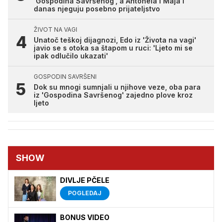
'Gospodina Savršenog', a Antonela i Maja i
danas njeguju posebno prijateljstvo
ŽIVOT NA VAGI
Unatoč teškoj dijagnozi, Edo iz 'Života na vagi'
javio se s otoka sa štapom u ruci: 'Ljeto mi se
ipak odlučilo ukazati'
GOSPODIN SAVRŠENI
Dok su mnogi sumnjali u njihove veze, oba para
iz 'Gospodina Savršenog' zajedno plove kroz
ljeto
SHOW
DIVLJE PČELE
POGLEDAJ
BONUS VIDEO