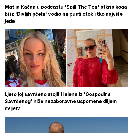
Matija Kačan u podcastu 'Spill The Tea' otkrio koga
bi iz 'Divljih pčela' vodio na pusti otok i tko najviše
jede
Ljeto joj savršeno stoji! Helena iz 'Gospodina
Savršenog' niže nezaboravne uspomene diljem
svijeta