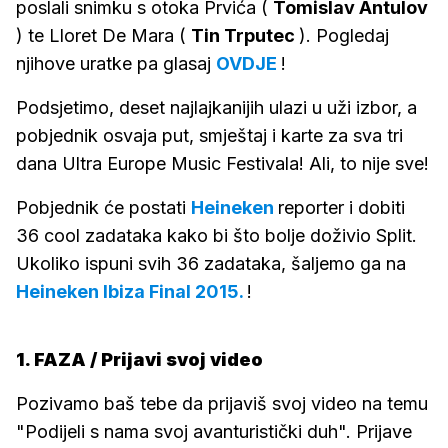
poslali snimku s otoka Prvića (
Tomislav
Antulov
) te Lloret De Mara (
Tin
Trputec
). Pogledaj
njihove uratke pa glasaj
OVDJE
!
Podsjetimo, deset najlajkanijih ulazi u uži izbor, a
pobjednik osvaja put, smještaj i karte za sva tri
dana Ultra Europe Music Festivala! Ali, to nije sve!
Pobjednik će postati
Heineken
reporter i dobiti
36 cool zadataka kako bi što bolje doživio Split.
Ukoliko ispuni svih 36 zadataka, šaljemo ga na
Heineken Ibiza Final 2015.
!
1. FAZA / Prijavi svoj video
Pozivamo baš tebe da prijaviš svoj video na temu
"Podijeli s nama svoj avanturistički duh". Prijave