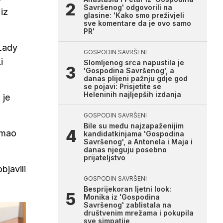
Savršenog' odgovorili na
iz
glasine: 'Kako smo preživjeli
sve komentare da je ovo samo
PR'
 Lady
GOSPODIN SAVRŠENI
i
Slomljenog srca napustila je
'Gospodina Savršenog', a
danas plijeni pažnju gdje god
se pojavi: Prisjetite se
Heleninih najljepših izdanja
 je
GOSPODIN SAVRŠENI
Bile su među najzapaženijim
imao
kandidatkinjama 'Gospodina
Savršenog', a Antonela i Maja i
danas njeguju posebno
prijateljstvo
bjavili
GOSPODIN SAVRŠENI
Besprijekoran ljetni look:
Monika iz 'Gospodina
Savršenog' zablistala na
društvenim mrežama i pokupila
sve simpatije