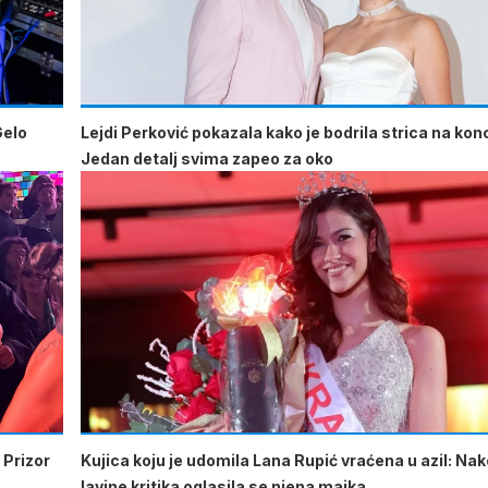
Gelo
Lejdi Perković pokazala kako je bodrila strica na kon
Jedan detalj svima zapeo za oko
 Prizor
Kujica koju je udomila Lana Rupić vraćena u azil: Na
lavine kritika oglasila se njena majka