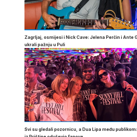
Zagrljaj, osmijesi i Nick Cave: Jelena Perčin i Ante 
ukrali pažnju u Puli
Svi su gledali pozornicu, a Dua Lipa među publikom:
iz Prištine oduševio fanove