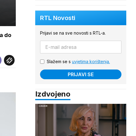
RTL Novosti
Prijavi se na sve novosti s RTL-a.
a do
Slažem se s
uvjetima korištenja.
PRIJAVI SE
Izdvojeno