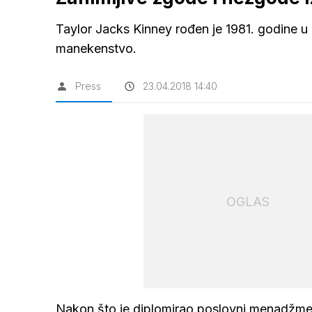
Taylor Jacks Kinney rođen je 1981. godine u P
manekenstvo.
Press
23.04.2018 14:40
OGLAS
Nakon što je diplomirao poslovni menadžment