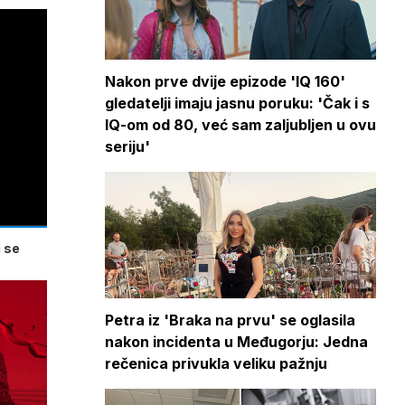
Nakon prve dvije epizode 'IQ 160'
gledatelji imaju jasnu poruku: 'Čak i s
IQ-om od 80, već sam zaljubljen u ovu
seriju'
 se
Petra iz 'Braka na prvu' se oglasila
nakon incidenta u Međugorju: Jedna
rečenica privukla veliku pažnju