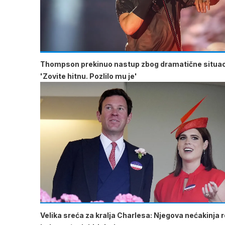
Thompson prekinuo nastup zbog dramatične situac
'Zovite hitnu. Pozlilo mu je'
Velika sreća za kralja Charlesa: Njegova nećakinja ro