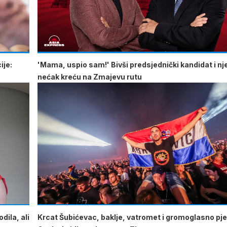
ije:
'Mama, uspio sam!' Bivši predsjednički kandidat i n
nećak kreću na Zmajevu rutu
dila, ali
Krcat Šubićevac, baklje, vatromet i gromoglasno pje