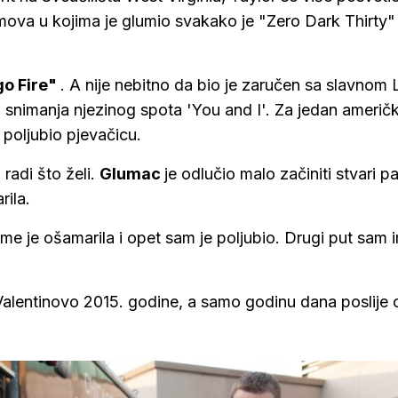
lmova u kojima je glumio svakako je "Zero Dark Thirty" 
o Fire"
. A nije nebitno da bio je zaručen sa slavnom
snimanja njezinog spota 'You and I'. Za jedan američk
i poljubio pjevačicu.
radi što želi.
Glumac
je odlučio malo začiniti stvari pa
rila.
e je ošamarila i opet sam je poljubio. Drugi put sam 
alentinovo 2015. godine, a samo godinu dana poslije o