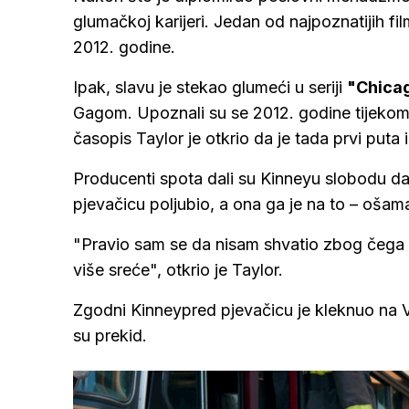
glumačkoj karijeri. Jedan od najpoznatijih fi
2012. godine.
Ipak, slavu je stekao glumeći u seriji
"Chicag
Gagom. Upoznali su se 2012. godine tijekom 
časopis Taylor je otkrio da je tada prvi puta 
Producenti spota dali su Kinneyu slobodu da 
pjevačicu poljubio, a ona ga je na to – ošama
"Pravio sam se da nisam shvatio zbog čega m
više sreće", otkrio je Taylor.
Zgodni Kinneypred pjevačicu je kleknuo na V
su prekid.