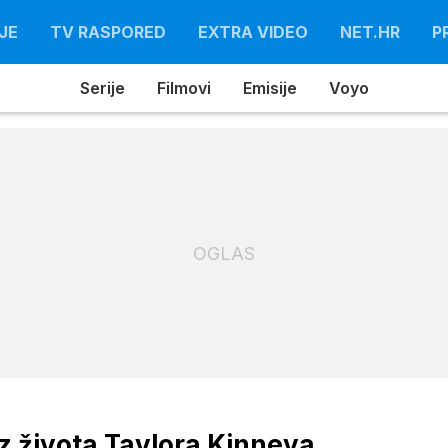
JE
TV RASPORED
EXTRA VIDEO
NET.HR
P
Serije
Filmovi
Emisije
Voyo
OGLAS
z života Taylora Kinneya