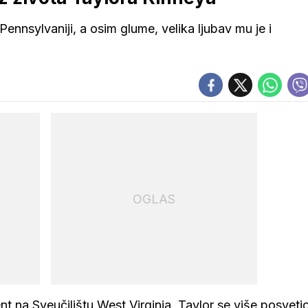
ennsylvaniji, a osim glume, velika ljubav mu je i
OGLAS
 na Sveučilištu West Virginia, Taylor se više posveti