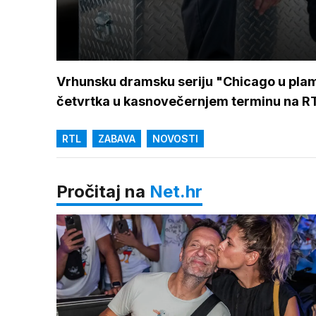
Vrhunsku dramsku seriju "Chicago u pla
četvrtka u kasnovečernjem terminu na R
RTL
ZABAVA
NOVOSTI
Pročitaj na
Net.hr