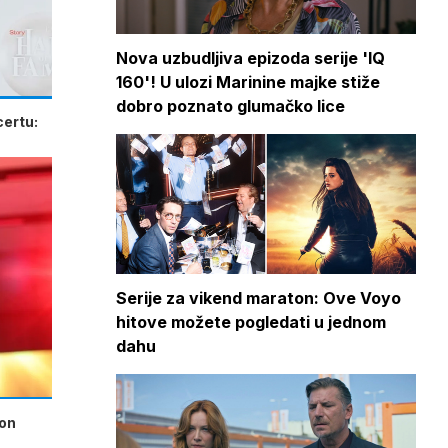
Nova uzbudljiva epizoda serije 'IQ
160'! U ulozi Marinine majke stiže
dobro poznato glumačko lice
certu:
Serije za vikend maraton: Ove Voyo
hitove možete pogledati u jednom
dahu
kon