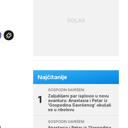
OGLAS
Najčitanije
GOSPODIN SAVRŠENI
Zaljubljeni par isplovio u novu
avanturu: Anastasia i Petar iz
'Gospodina Savršenog' okušali
se u ribolovu
GOSPODIN SAVRŠENI
o
Anastasia i Petar iz 'Gospodina