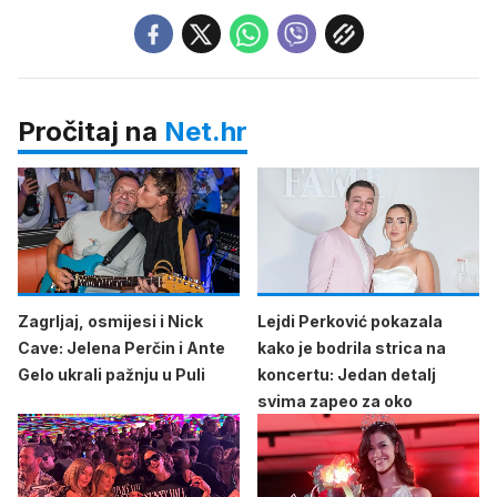
Pročitaj na
Net.hr
Zagrljaj, osmijesi i Nick
Lejdi Perković pokazala
Cave: Jelena Perčin i Ante
kako je bodrila strica na
Gelo ukrali pažnju u Puli
koncertu: Jedan detalj
svima zapeo za oko