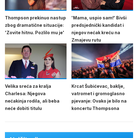
Thompson prekinuo nastup
'Mama, uspio sam!' Bivši
zbog dramatične situacije:
predsjednički kandidat i
'Zovite hitnu. Pozlilo mu je'
njegov nećak kreću na
Zmajevu rutu
Velika sreća za kralja
Krcat Šubićevac, baklje,
Charlesa: Njegova
vatromet i gromoglasno
nećakinja rodila, ali beba
pjevanje: Ovako je bilo na
neće dobiti titulu
koncertu Thompsona