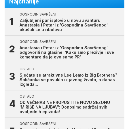
Najčitanije
GOSPODIN SAVRŠENI
Zaljubljeni par isplovio u novu avanturu:
Anastasia i Petar iz 'Gospodina Savršenog'
okušali se u ribolovu
GOSPODIN SAVRŠENI
Anastasia i Petar iz 'Gospodina Savršenog'
odgovorili na glasine: 'Kako smo preživjeli sve
komentare da je ovo samo PR'
OSTALO
Sjećate se atraktivne Lee Lemo iz Big Brothera?
Splićanka se povukla iz javnog života, a danas
izgleda...
OSTALO
OD VEČERAS NE PROPUSTITE NOVU SEZONU
'MIRIŠE NA LJUBAV': Donosimo sadržaj svih
ovotjednih epizoda!
GOSPODIN SAVRŠENI