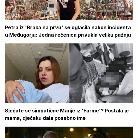
Petra iz 'Braka na prvu' se oglasila nakon incidenta
u Međugorju: Jedna rečenica privukla veliku pažnju
Sjećate se simpatične Manje iz 'Farme'? Postala je
mama, dječaku dala posebno ime