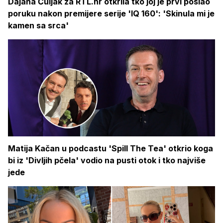
Dajana Čuljak za RTL.hr otkrila tko joj je prvi poslao
poruku nakon premijere serije 'IQ 160': 'Skinula mi je
kamen sa srca'
Matija Kačan u podcastu 'Spill The Tea' otkrio koga
bi iz 'Divljih pčela' vodio na pusti otok i tko najviše
jede