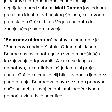
je nastavku potpunoizgubljen ibez misije i
neprijatelja pred sobom.
Matt Damon
još jednom
preuzima identitet vrhunskog špijuna, koji ovoga
puta staje u Grčkoj i Las Vegasu na putu do
zbunjujućeg samootkrivenja.
'Bourneov ultimatum'
nastavlja tamo gdje je
'Bourneova nadmoć' stala. Odmetnuti Jason
Bourne nastavlja potragu za svojom prošlošću i
kažnjavanju odgovornih. A kako se klupko
odmotava, tako otkriva još jedan tajni projekt
unutar CIA-e kojemu je cilj bila likvidacija ljudi bez
puno pitanja. Bourneova glava se stoga ponovno
nađe na meti, aliovaj će put imati neočekivanu
pomoć u vidu dvije agentice.