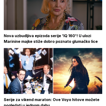
Nova uzbudljiva epizoda serije 'IQ 160'! U ulozi
Marinine majke stiže dobro poznato glumačko lice
Serije za vikend maraton: Ove Voyo hitove možete
pogledati u jednom dahu