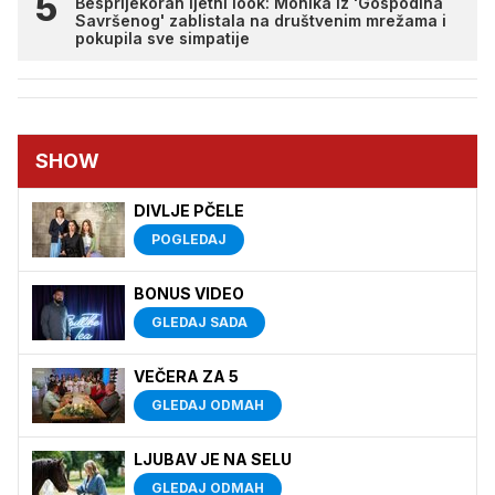
Besprijekoran ljetni look: Monika iz 'Gospodina
Savršenog' zablistala na društvenim mrežama i
pokupila sve simpatije
SHOW
DIVLJE PČELE
POGLEDAJ
BONUS VIDEO
GLEDAJ SADA
VEČERA ZA 5
GLEDAJ ODMAH
LJUBAV JE NA SELU
GLEDAJ ODMAH