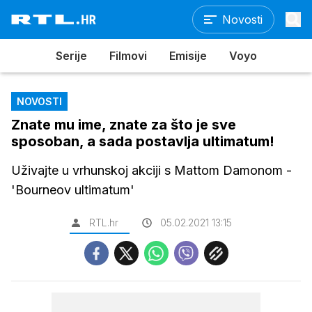
Novosti
Serije
Filmovi
Emisije
Voyo
NOVOSTI
Znate mu ime, znate za što je sve
sposoban, a sada postavlja ultimatum!
Uživajte u vrhunskoj akciji s Mattom Damonom -
'Bourneov ultimatum'
RTL.hr
05.02.2021 13:15