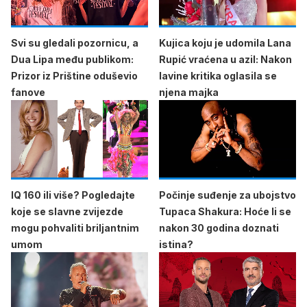
Svi su gledali pozornicu, a
Kujica koju je udomila Lana
Dua Lipa među publikom:
Rupić vraćena u azil: Nakon
Prizor iz Prištine oduševio
lavine kritika oglasila se
fanove
njena majka
IQ 160 ili više? Pogledajte
Počinje suđenje za ubojstvo
koje se slavne zvijezde
Tupaca Shakura: Hoće li se
mogu pohvaliti briljantnim
nakon 30 godina doznati
umom
istina?