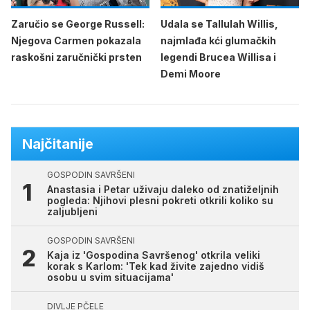
Zaručio se George Russell:
Udala se Tallulah Willis,
Njegova Carmen pokazala
najmlađa kći glumačkih
raskošni zaručnički prsten
legendi Brucea Willisa i
Demi Moore
Najčitanije
GOSPODIN SAVRŠENI
Anastasia i Petar uživaju daleko od znatiželjnih
pogleda: Njihovi plesni pokreti otkrili koliko su
zaljubljeni
GOSPODIN SAVRŠENI
Kaja iz 'Gospodina Savršenog' otkrila veliki
korak s Karlom: 'Tek kad živite zajedno vidiš
osobu u svim situacijama'
DIVLJE PČELE