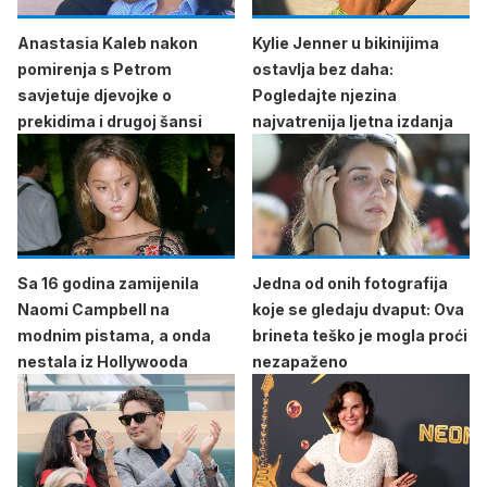
Anastasia Kaleb nakon
Kylie Jenner u bikinijima
pomirenja s Petrom
ostavlja bez daha:
savjetuje djevojke o
Pogledajte njezina
prekidima i drugoj šansi
najvatrenija ljetna izdanja
Sa 16 godina zamijenila
Jedna od onih fotografija
Naomi Campbell na
koje se gledaju dvaput: Ova
modnim pistama, a onda
brineta teško je mogla proći
nestala iz Hollywooda
nezapaženo