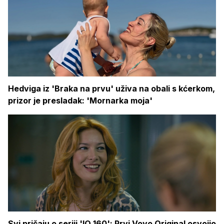
Hedviga iz 'Braka na prvu' uživa na obali s kćerkom,
prizor je presladak: 'Mornarka moja'
Svi pričaju o seriji 'IQ 160': Prvi Voyo Original osvojio