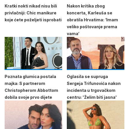
Kratki nokti nikad nisu bili
Nakon kritika zbog
privlačniji: Chic manikure
koncerta, Karleuša se
koje ćete poželjeti isprobati
obratila Hrvatima: ‘Imam
veliko poštovanje prema
vama‘
Poznata glumica postala
Oglasila se supruga
majka: S partnerom
Sergeja Trifunovića nakon
Christopherom Abbottom
incidenta u trgovačkom
dobila svoje prvo dijete
centru: 'Želim biti jasna'