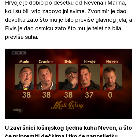
Hrvoje je dobio po desetku od Nevena i Marina,
koji su bili vrlo zadovoljni svime, Zvonimir je dao
devetku zato što mu je bilo previše glavnog jela, a
Elvis je dao osmicu zato što mu je teletina bila
previše suha.
U završnici lošinjskog tjedna kuha Neven, a što
će pripremiti dečkima i tko će naposljetku