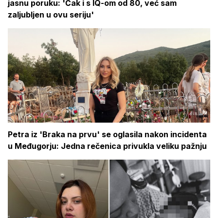
jasnu poruku: 'Čak i s IQ-om od 80, već sam
zaljubljen u ovu seriju'
Petra iz 'Braka na prvu' se oglasila nakon incidenta
u Međugorju: Jedna rečenica privukla veliku pažnju