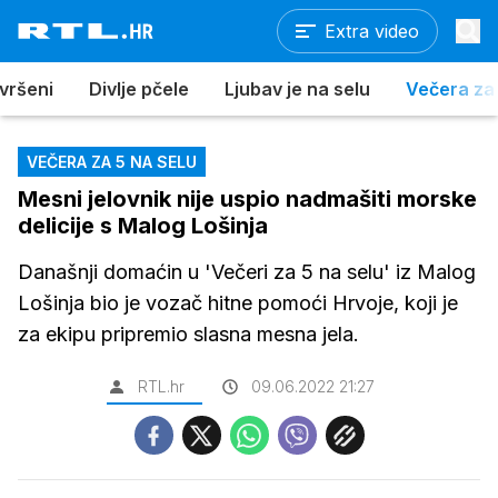
Extra video
vršeni
Divlje pčele
Ljubav je na selu
Večera za
VEČERA ZA 5 NA SELU
Mesni jelovnik nije uspio nadmašiti morske
delicije s Malog Lošinja
Današnji domaćin u 'Večeri za 5 na selu' iz Malog
Lošinja bio je vozač hitne pomoći Hrvoje, koji je
za ekipu pripremio slasna mesna jela.
RTL.hr
09.06.2022 21:27