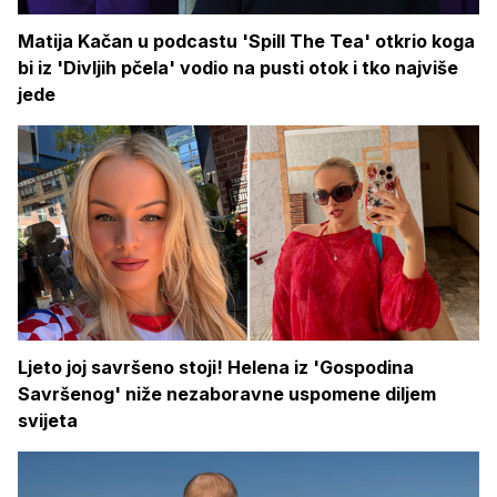
Matija Kačan u podcastu 'Spill The Tea' otkrio koga
bi iz 'Divljih pčela' vodio na pusti otok i tko najviše
jede
Ljeto joj savršeno stoji! Helena iz 'Gospodina
Savršenog' niže nezaboravne uspomene diljem
svijeta