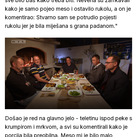
sve bilo baš kako treba biti. Nevena su zafrkavali
kako je samo pojeo meso i ostavilo rukolu, a on je
komentirao: Stvarno sam se potrudio pojesti
rukolu jer je bila miješana s grana padanom."
Došao je red na glavno jelo - teletinu ispod peke s
krumpirom i mrkvom, a svi su komentirali kako je
porcija bila preobilna. Meso mi je bilo malo