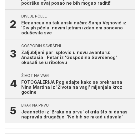
podrške ovaj posao ne bih mogao raditi!'
DIVLJE PČELE
Elegancija na talijanski način: Sanja Vejnović iz
'Divljih pčela' novim ljetnim izdanjem ponovno
oduševila sve
GOSPODIN SAVRŠENI
Zaljubljeni par isplovio u novu avanturu:
Anastasia i Petar iz 'Gospodina Savršenog'
okušali se u ribolovu
ŽIVOT NA VAGI
FOTOGALERIJA Pogledajte kako se prekrasna
Nina Martina iz 'Života na vagi' mijenjala kroz
godine
BRAK NA PRVU
Jeannette iz 'Braka na prvu' otkrila što bi danas
napravila drugačije: 'Ne bih se nikad udavala'