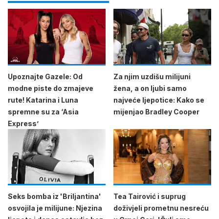
Upoznajte Gazele: Od
Za njim uzdišu milijuni
modne piste do zmajeve
žena, a on ljubi samo
rute! Katarina i Luna
najveće ljepotice: Kako se
spremne su za ‘Asia
mijenjao Bradley Cooper
Express’
Seks bomba iz 'Briljantina'
Tea Tairović i suprug
osvojila je milijune: Njezina
doživjeli prometnu nesreću