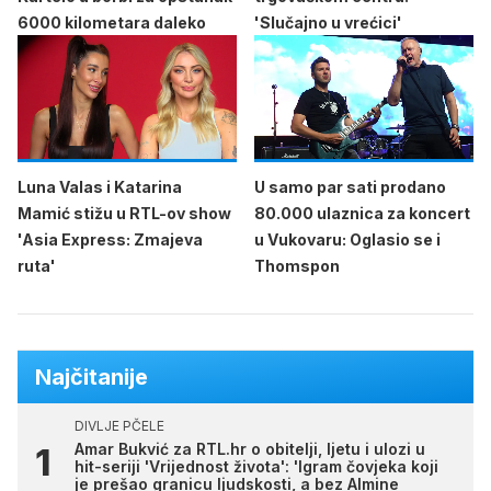
6000 kilometara daleko
'Slučajno u vrećici'
Luna Valas i Katarina
U samo par sati prodano
Mamić stižu u RTL-ov show
80.000 ulaznica za koncert
'Asia Express: Zmajeva
u Vukovaru: Oglasio se i
ruta'
Thomspon
Najčitanije
DIVLJE PČELE
Amar Bukvić za RTL.hr o obitelji, ljetu i ulozi u
hit-seriji 'Vrijednost života': 'Igram čovjeka koji
je prešao granicu ljudskosti, a bez Almine