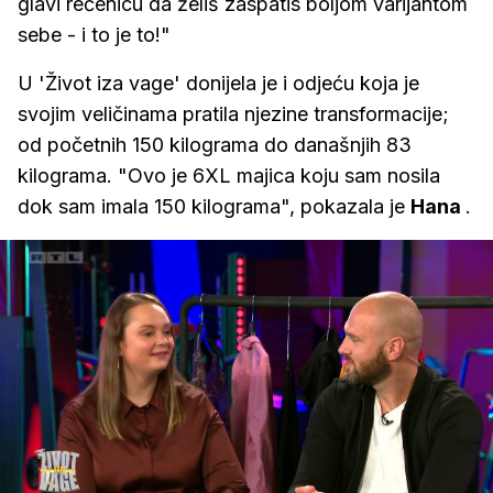
glavi rečenicu da želiš zaspatis boljom varijantom
sebe - i to je to!"
U 'Život iza vage' donijela je i odjeću koja je
svojim veličinama pratila njezine transformacije;
od početnih 150 kilograma do današnjih 83
kilograma. "Ovo je 6XL majica koju sam nosila
dok sam imala 150 kilograma", pokazala je
Hana
.
Loaded
:
61.15%