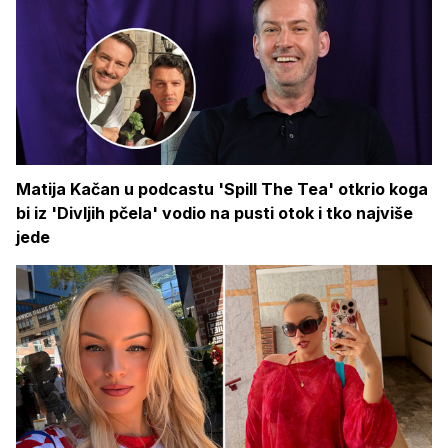
Matija Kačan u podcastu 'Spill The Tea' otkrio koga
bi iz 'Divljih pčela' vodio na pusti otok i tko najviše
jede