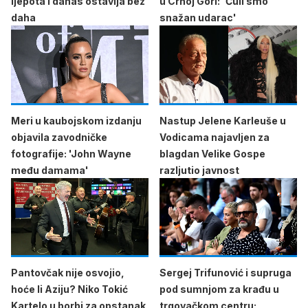
ljepota i danas ostavlja bez
u Crnoj Gori: 'Čuli smo
daha
snažan udarac'
Meri u kaubojskom izdanju
Nastup Jelene Karleuše u
objavila zavodničke
Vodicama najavljen za
fotografije: 'John Wayne
blagdan Velike Gospe
među damama'
razljutio javnost
Pantovčak nije osvojio,
Sergej Trifunović i supruga
hoće li Aziju? Niko Tokić
pod sumnjom za krađu u
Kartelo u borbi za opstanak
trgovačkom centru: