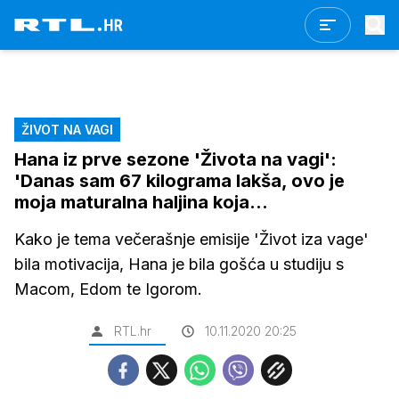
ŽIVOT NA VAGI
Hana iz prve sezone 'Života na vagi':
'Danas sam 67 kilograma lakša, ovo je
moja maturalna haljina koja...
Kako je tema večerašnje emisije 'Život iza vage'
bila motivacija, Hana je bila gošća u studiju s
Macom, Edom te Igorom.
RTL.hr
10.11.2020 20:25