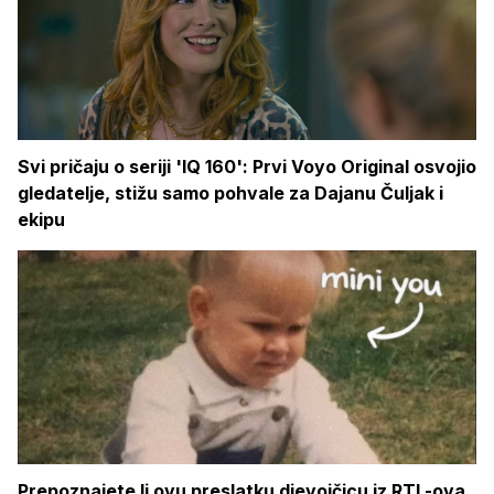
Svi pričaju o seriji 'IQ 160': Prvi Voyo Original osvojio
gledatelje, stižu samo pohvale za Dajanu Čuljak i
ekipu
Prepoznajete li ovu preslatku djevojčicu iz RTL-ova