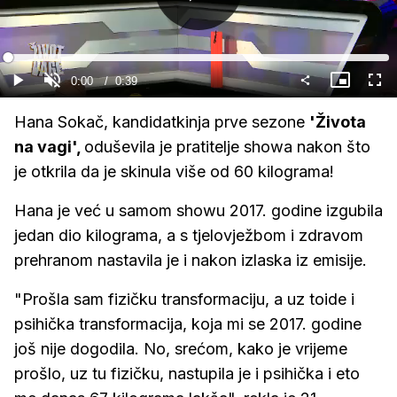
Gledaj
Loaded
:
100.00%
Current
0:00
/
Duration
0:39
Gledaj
Upali
Slika
Cijel
zvuk
u
zasl
slici
Time
Hana Sokač, kandidatkinja prve sezone
'Života
na vagi',
oduševila je pratitelje showa nakon što
je otkrila da je skinula više od 60 kilograma!
Hana je već u samom showu 2017. godine izgubila
jedan dio kilograma, a s tjelovježbom i zdravom
prehranom nastavila je i nakon izlaska iz emisije.
"Prošla sam fizičku transformaciju, a uz toide i
psihička transformacija, koja mi se 2017. godine
još nije dogodila. No, srećom, kako je vrijeme
prošlo, uz tu fizičku, nastupila je i psihička i eto