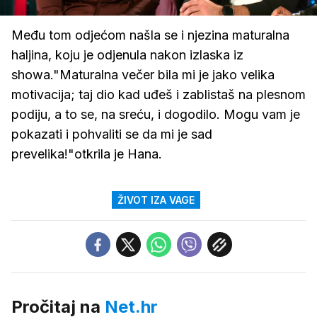
/
Upali
zvuk
Među tom odjećom našla se i njezina maturalna
haljina, koju je odjenula nakon izlaska iz
showa."Maturalna večer bila mi je jako velika
motivacija; taj dio kad uđeš i zablistaš na plesnom
podiju, a to se, na sreću, i dogodilo. Mogu vam je
pokazati i pohvaliti se da mi je sad
prevelika!"otkrila je Hana.
ŽIVOT IZA VAGE
Pročitaj na
Net.hr