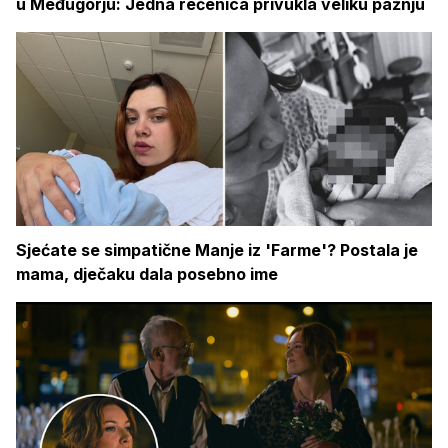
u Međugorju: Jedna rečenica privukla veliku pažnju
Sjećate se simpatične Manje iz 'Farme'? Postala je
mama, dječaku dala posebno ime