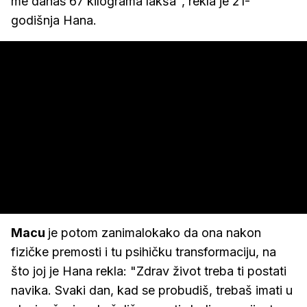
me danas 67 kilograma lakša", rekla je 21-
godišnja Hana.
Macu
je potom zanimalokako da ona nakon
fizičke premosti i tu psihičku transformaciju, na
što joj je Hana rekla: "Zdrav život treba ti postati
navika. Svaki dan, kad se probudiš, trebaš imati u