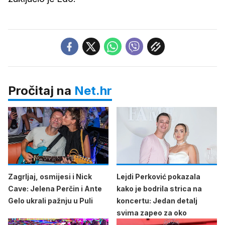
Pročitaj na
Net.hr
Zagrljaj, osmijesi i Nick
Lejdi Perković pokazala
Cave: Jelena Perčin i Ante
kako je bodrila strica na
Gelo ukrali pažnju u Puli
koncertu: Jedan detalj
svima zapeo za oko