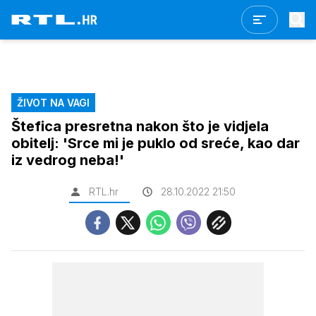
ŽIVOT NA VAGI
Štefica presretna nakon što je vidjela
obitelj: 'Srce mi je puklo od sreće, kao dar
iz vedrog neba!'
RTL.hr
28.10.2022 21:50