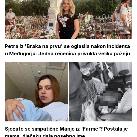
Petra iz 'Braka na prvu' se oglasila nakon incidenta
u Međugorju: Jedna rečenica privukla veliku pažnju
Sjećate se simpatične Manje iz 'Farme'? Postala je
mama, dječaku dala posebno ime