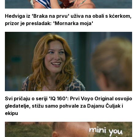
Hedviga iz 'Braka na prvu' uživa na obali s kćerkom,
prizor je presladak: 'Mornarka moja'
Svi pričaju o seriji 'IQ 160': Prvi Voyo Original osvojio
gledatelje, stižu samo pohvale za Dajanu Čuljak i
ekipu