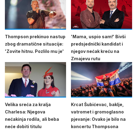
Thompson prekinuo nastup
'Mama, uspio sam!' Bivši
zbog dramatične situacije:
predsjednički kandidat i
'Zovite hitnu. Pozlilo mu je'
njegov nećak kreću na
Zmajevu rutu
Velika sreća za kralja
Krcat Šubićevac, baklje,
Charlesa: Njegova
vatromet i gromoglasno
nećakinja rodila, ali beba
pjevanje: Ovako je bilo na
neće dobiti titulu
koncertu Thompsona