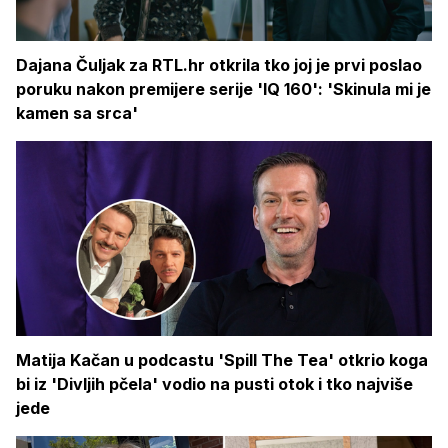
Dajana Čuljak za RTL.hr otkrila tko joj je prvi poslao
poruku nakon premijere serije 'IQ 160': 'Skinula mi je
kamen sa srca'
Matija Kačan u podcastu 'Spill The Tea' otkrio koga
bi iz 'Divljih pčela' vodio na pusti otok i tko najviše
jede