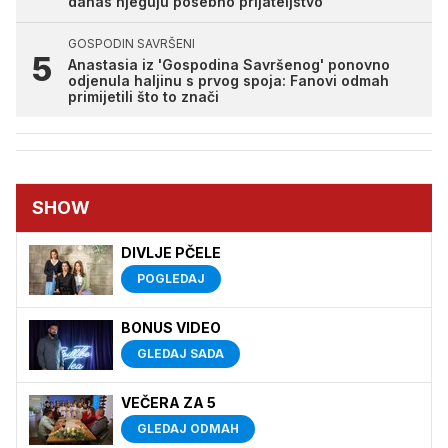
danas njeguju posebno prijateljstvo
GOSPODIN SAVRŠENI
Anastasia iz 'Gospodina Savršenog' ponovno
odjenula haljinu s prvog spoja: Fanovi odmah
primijetili što to znači
SHOW
DIVLJE PČELE
POGLEDAJ
BONUS VIDEO
GLEDAJ SADA
VEČERA ZA 5
GLEDAJ ODMAH