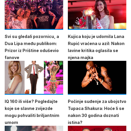
Svi su gledali pozornicu, a
Kujica koju je udomila Lana
Dua Lipa među publikom:
Rupić vraćena u azil: Nakon
Prizor iz Prištine oduševio
lavine kritika oglasila se
fanove
njena majka
IQ 160 ili više? Pogledajte
Počinje suđenje za ubojstvo
koje se slavne zvijezde
Tupaca Shakura: Hoće li se
mogu pohvaliti briljantnim
nakon 30 godina doznati
umom
istina?