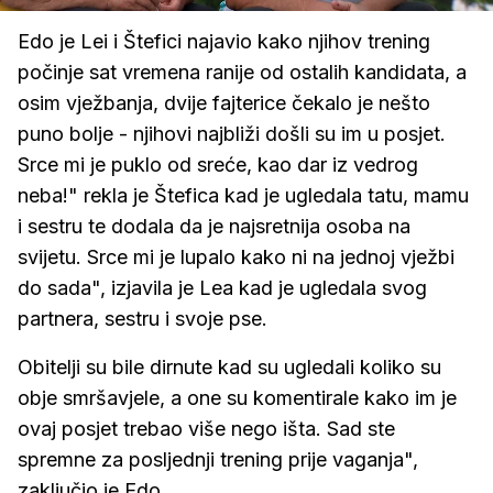
zvuk
Edo je Lei i Štefici najavio kako njihov trening
počinje sat vremena ranije od ostalih kandidata, a
osim vježbanja, dvije fajterice čekalo je nešto
puno bolje - njihovi najbliži došli su im u posjet.
Srce mi je puklo od sreće, kao dar iz vedrog
neba!" rekla je Štefica kad je ugledala tatu, mamu
i sestru te dodala da je najsretnija osoba na
svijetu. Srce mi je lupalo kako ni na jednoj vježbi
do sada", izjavila je Lea kad je ugledala svog
partnera, sestru i svoje pse.
Obitelji su bile dirnute kad su ugledali koliko su
obje smršavjele, a one su komentirale kako im je
ovaj posjet trebao više nego išta. Sad ste
spremne za posljednji trening prije vaganja",
zaključio je Edo.