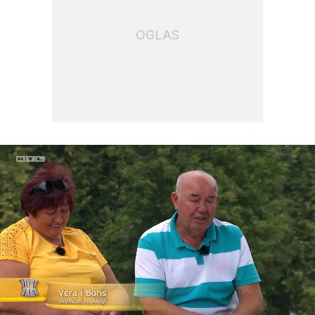
OGLAS
Loaded
:
63.30%
/
Upali