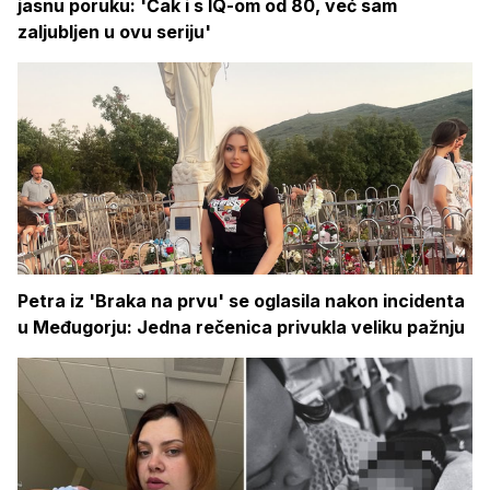
jasnu poruku: 'Čak i s IQ-om od 80, već sam
zaljubljen u ovu seriju'
Petra iz 'Braka na prvu' se oglasila nakon incidenta
u Međugorju: Jedna rečenica privukla veliku pažnju