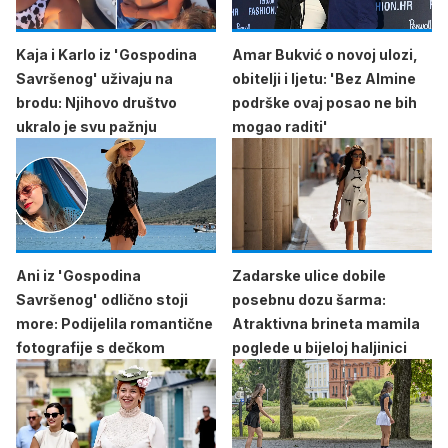
Kaja i Karlo iz 'Gospodina
Amar Bukvić o novoj ulozi,
Savršenog' uživaju na
obitelji i ljetu: 'Bez Almine
brodu: Njihovo društvo
podrške ovaj posao ne bih
ukralo je svu pažnju
mogao raditi'
Ani iz 'Gospodina
Zadarske ulice dobile
Savršenog' odlično stoji
posebnu dozu šarma:
more: Podijelila romantične
Atraktivna brineta mamila
fotografije s dečkom
poglede u bijeloj haljinici