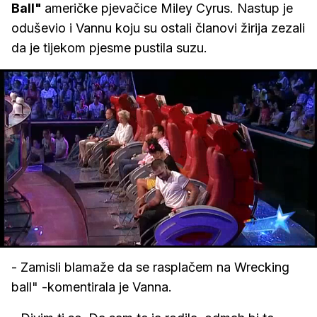
Ball"
američke pjevačice Miley Cyrus. Nastup je
oduševio i Vannu koju su ostali članovi žirija zezali
da je tijekom pjesme pustila suzu.
Loaded
:
44.04%
/
Upali
zvuk
- Zamisli blamaže da se rasplačem na Wrecking
ball" -komentirala je Vanna.