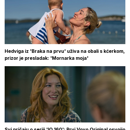
Hedviga iz 'Braka na prvu' uživa na obali s kćerkom,
prizor je presladak: 'Mornarka moja'
Svi pričaju o seriji 'IQ 160': Prvi Voyo Original osvojio