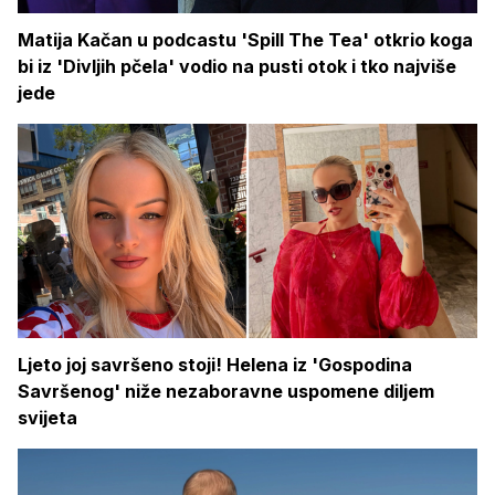
Matija Kačan u podcastu 'Spill The Tea' otkrio koga
bi iz 'Divljih pčela' vodio na pusti otok i tko najviše
jede
Ljeto joj savršeno stoji! Helena iz 'Gospodina
Savršenog' niže nezaboravne uspomene diljem
svijeta