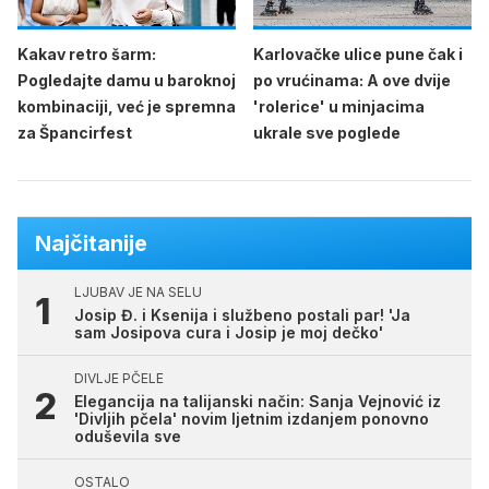
Kakav retro šarm:
Karlovačke ulice pune čak i
Pogledajte damu u baroknoj
po vrućinama: A ove dvije
kombinaciji, već je spremna
'rolerice' u minjacima
za Špancirfest
ukrale sve poglede
Najčitanije
LJUBAV JE NA SELU
Josip Đ. i Ksenija i službeno postali par! 'Ja
sam Josipova cura i Josip je moj dečko'
DIVLJE PČELE
Elegancija na talijanski način: Sanja Vejnović iz
'Divljih pčela' novim ljetnim izdanjem ponovno
oduševila sve
OSTALO