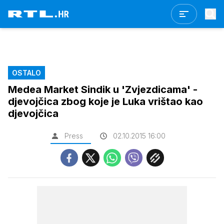
OSTALO
Medea Market Sindik u 'Zvjezdicama' -
djevojčica zbog koje je Luka vrištao kao
djevojčica
Press
02.10.2015 16:00