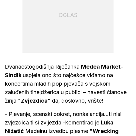
OGLAS
Dvanaestogodišnja Riječanka
Medea Market-
Sindik
uspjela ono što najčešće viđamo na
koncertima mladih pop pjevača s vojskom
zaluđenih tinejdžerica u publici – navesti članove
žirija
"Zvjezdica"
da, doslovno, vrište!
- Pjevanje, scenski pokret, nonšalancija...ti nisi
zvjezdica ti si zvijezda -komentirao je
Luka
Nižetić
Medeinu izvedbu pjesme
"Wrecking