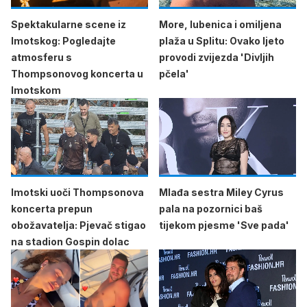
Spektakularne scene iz
More, lubenica i omiljena
Imotskog: Pogledajte
plaža u Splitu: Ovako ljeto
atmosferu s
provodi zvijezda 'Divljih
Thompsonovog koncerta u
pčela'
Imotskom
Imotski uoči Thompsonova
Mlađa sestra Miley Cyrus
koncerta prepun
pala na pozornici baš
obožavatelja: Pjevač stigao
tijekom pjesme 'Sve pada'
na stadion Gospin dolac