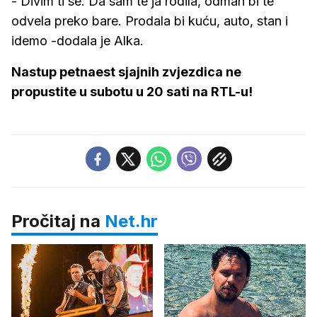
- Divim ti se. Da sam te ja rodila, odmah bi te
odvela preko bare. Prodala bi kuću, auto, stan i
idemo -dodala je Alka.
Nastup petnaest sjajnih zvjezdica ne
propustite u subotu u 20 sati na RTL-u!
Pročitaj na
Net.hr