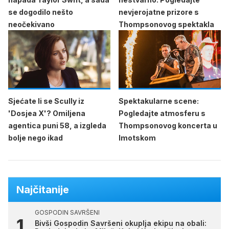
se dogodilo nešto
nevjerojatne prizore s
neočekivano
Thompsonovog spektakla
Sjećate li se Scully iz
Spektakularne scene:
'Dosjea X'? Omiljena
Pogledajte atmosferu s
agentica puni 58, a izgleda
Thompsonovog koncerta u
bolje nego ikad
Imotskom
Najčitanije
GOSPODIN SAVRŠENI
Bivši Gospodin Savršeni okuplja ekipu na obali: