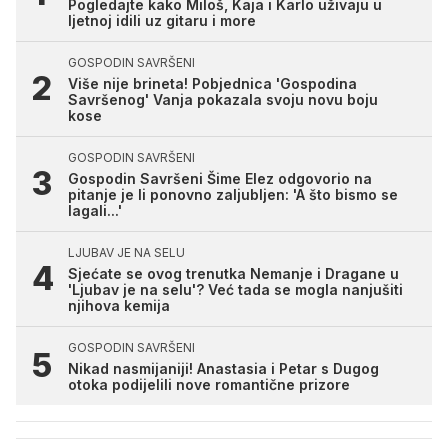
Pogledajte kako Miloš, Kaja i Karlo uživaju u
ljetnoj idili uz gitaru i more
GOSPODIN SAVRŠENI
Više nije brineta! Pobjednica 'Gospodina
Savršenog' Vanja pokazala svoju novu boju
kose
GOSPODIN SAVRŠENI
Gospodin Savršeni Šime Elez odgovorio na
pitanje je li ponovno zaljubljen: 'A što bismo se
lagali...'
LJUBAV JE NA SELU
Sjećate se ovog trenutka Nemanje i Dragane u
'Ljubav je na selu'? Već tada se mogla nanjušiti
njihova kemija
GOSPODIN SAVRŠENI
Nikad nasmijaniji! Anastasia i Petar s Dugog
otoka podijelili nove romantične prizore