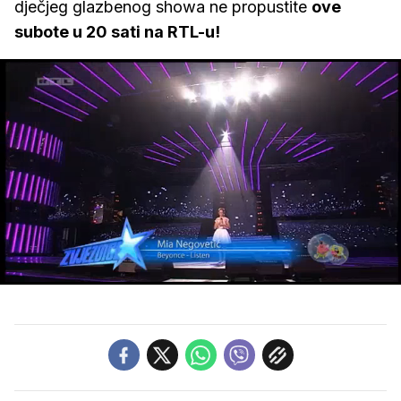
dječjeg glazbenog showa ne propustite
ove
subote u 20 sati na RTL-u!
Loaded
:
72.59%
/
Upali
zvuk