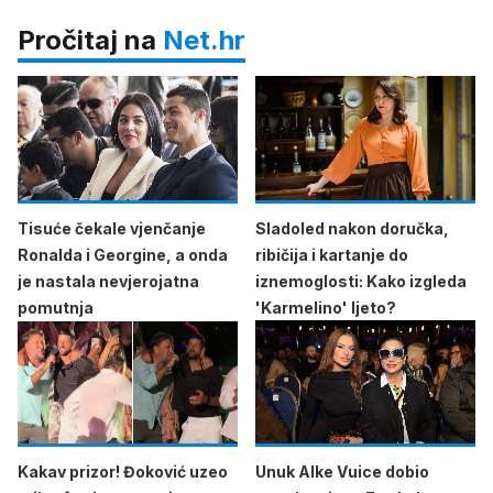
Pročitaj na
Net.hr
Tisuće čekale vjenčanje
Sladoled nakon doručka,
Ronalda i Georgine, a onda
ribičija i kartanje do
je nastala nevjerojatna
iznemoglosti: Kako izgleda
pomutnja
'Karmelino' ljeto?
Kakav prizor! Đoković uzeo
Unuk Alke Vuice dobio