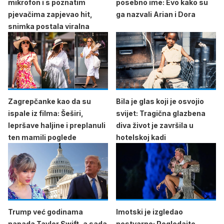
mikrofon i s poznatim
posebno ime: Evo kako su
pjevačima zapjevao hit,
ga nazvali Arian i Dora
snimka postala viralna
Zagrepčanke kao da su
Bila je glas koji je osvojio
ispale iz filma: Šeširi,
svijet: Tragična glazbena
lepršave haljine i preplanuli
diva život je završila u
ten mamili poglede
hotelskoj kadi
Trump već godinama
Imotski je izgledao
napada Taylor Swift, a sada
nestvarno: Pogledajte