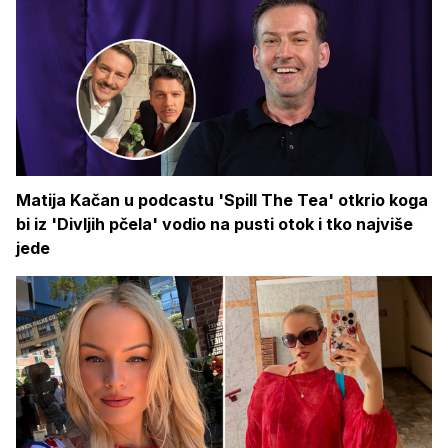
Matija Kačan u podcastu 'Spill The Tea' otkrio koga
bi iz 'Divljih pčela' vodio na pusti otok i tko najviše
jede