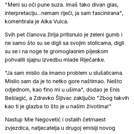
"Meni su oči pune suza. Imaš tako divan glas,
interpretaciju...nemam riječi, ja sam fascinirana",
komentirala je Alka Vuica.
Svih pet članova žirija pritisnulo je zeleni gumb i
ne samo što su se digli sa svojim stolicama, digli
su se i na noge te gromoglasnim pljeskom
pohvalili sjajnu izvedbu mlade Riječanke.
"Ja sam mislio da imamo problem u slušalicama.
Mislio sam da je to netko gore naštimao. Nešto
odjednom, kao fino mi u ušima", dodao je Enis
Bešlagić, a Zdravko Šljivac zaključio "Zbog takvih
kao ti je glazba to što je u našim životima!"
Nastup Mie Negovetić i ostalih četrnaest
zvjezdica, natjecatelja u drugoj emisiji novog