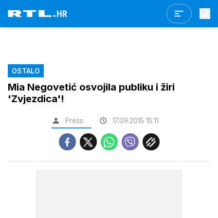
OSTALO
Mia Negovetić osvojila publiku i žiri
'Zvjezdica'!
Press
17.09.2015 15:11