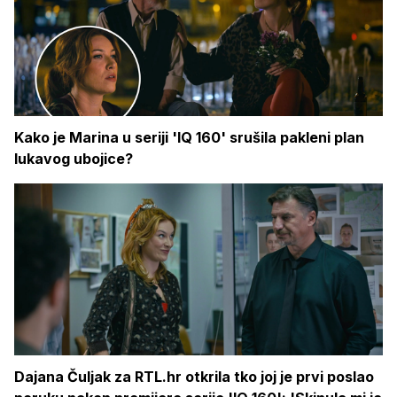
Kako je Marina u seriji 'IQ 160' srušila pakleni plan
lukavog ubojice?
Dajana Čuljak za RTL.hr otkrila tko joj je prvi poslao