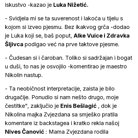
iskustvo -kazao je
Luka Nižetić.
- Svidjela mi se ta suverenost i lakoća u tijelu s
kojom si izveo pjesmu. Bez ikakvog grča -dodao
je Luka koji se, baš poput,
Alke Vuice i Zdravka
Šljivca
podigao već na prve taktove pjesme.
- Čudesan si i čaroban. Toliko si sadržajan i bogat
u duši, to nas je osvojilo -komentirao je maestro
Nikolin nastup.
- Ta neobičnost interpretacije, zaista je bilo
drugačije. Ponudio si nam nešto drugo, moje
čestitke", zaključio je
Enis Bešlagić
, dok je
Nikolina majka Zvjezdana sa smješko pratila
komentare iz backstagea i kratko rekla našoj
Nives Čanović
: Mama Zvjezdana rodila