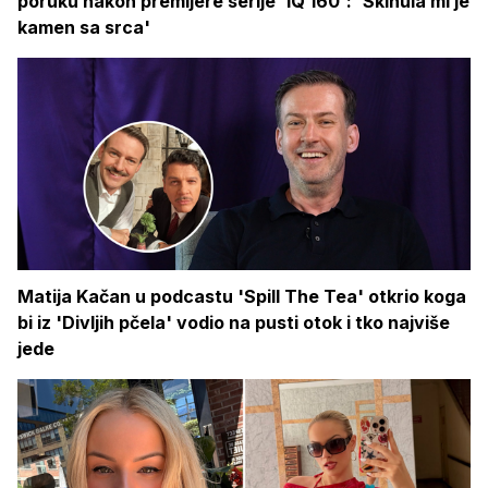
poruku nakon premijere serije 'IQ 160': 'Skinula mi je
kamen sa srca'
Matija Kačan u podcastu 'Spill The Tea' otkrio koga
bi iz 'Divljih pčela' vodio na pusti otok i tko najviše
jede