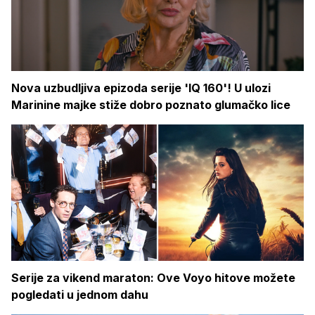
Nova uzbudljiva epizoda serije 'IQ 160'! U ulozi
Marinine majke stiže dobro poznato glumačko lice
Serije za vikend maraton: Ove Voyo hitove možete
pogledati u jednom dahu