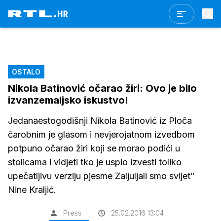
OSTALO
Nikola Batinović očarao žiri: Ovo je bilo
izvanzemaljsko iskustvo!
Jedanaestogodišnji Nikola Batinović iz Ploča
čarobnim je glasom i nevjerojatnom izvedbom
potpuno očarao žiri koji se morao podići u
stolicama i vidjeti tko je uspio izvesti toliko
upečatljivu verziju pjesme Zaljuljali smo svijet"
Nine Kraljić.
Press
25.02.2016 13:04