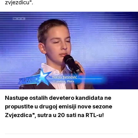
zvjezdicu".
Loaded
:
26.52%
/
Upali
zvuk
Nastupe ostalih devetero kandidata ne
propustite u drugoj emisiji nove sezone
Zvjezdica", sutra u 20 sati na RTL-u!