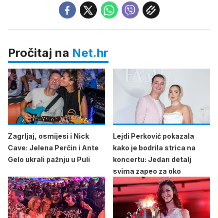
Pročitaj na
Net.hr
Zagrljaj, osmijesi i Nick
Lejdi Perković pokazala
Cave: Jelena Perčin i Ante
kako je bodrila strica na
Gelo ukrali pažnju u Puli
koncertu: Jedan detalj
svima zapeo za oko