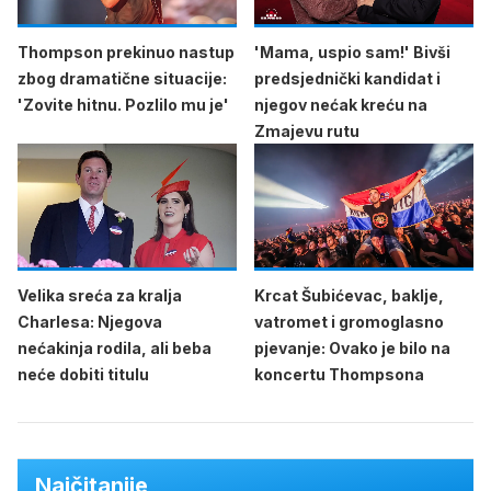
Thompson prekinuo nastup
'Mama, uspio sam!' Bivši
zbog dramatične situacije:
predsjednički kandidat i
'Zovite hitnu. Pozlilo mu je'
njegov nećak kreću na
Zmajevu rutu
Velika sreća za kralja
Krcat Šubićevac, baklje,
Charlesa: Njegova
vatromet i gromoglasno
nećakinja rodila, ali beba
pjevanje: Ovako je bilo na
neće dobiti titulu
koncertu Thompsona
Najčitanije