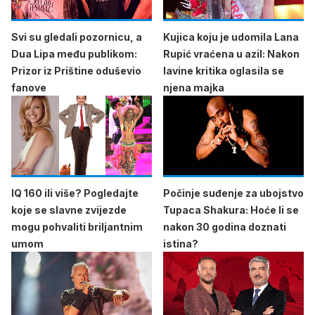
Svi su gledali pozornicu, a
Kujica koju je udomila Lana
Dua Lipa među publikom:
Rupić vraćena u azil: Nakon
Prizor iz Prištine oduševio
lavine kritika oglasila se
fanove
njena majka
IQ 160 ili više? Pogledajte
Počinje suđenje za ubojstvo
koje se slavne zvijezde
Tupaca Shakura: Hoće li se
mogu pohvaliti briljantnim
nakon 30 godina doznati
umom
istina?