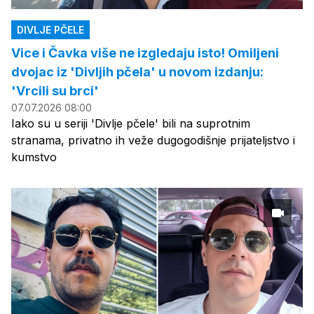
DIVLJE PČELE
Vice i Čavka više ne izgledaju isto! Omiljeni
dvojac iz 'Divljih pčela' u novom izdanju:
'Vrcili su brci'
07.07.2026 08:00
Iako su u seriji 'Divlje pčele' bili na suprotnim
stranama, privatno ih veže dugogodišnje prijateljstvo i
kumstvo