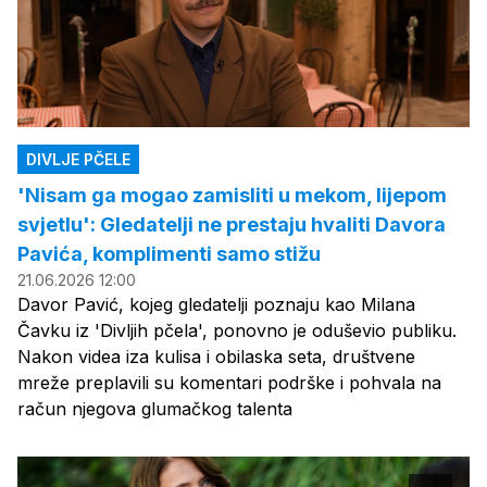
DIVLJE PČELE
'Nisam ga mogao zamisliti u mekom, lijepom
svjetlu': Gledatelji ne prestaju hvaliti Davora
Pavića, komplimenti samo stižu
21.06.2026 12:00
Davor Pavić, kojeg gledatelji poznaju kao Milana
Čavku iz 'Divljih pčela', ponovno je oduševio publiku.
Nakon videa iza kulisa i obilaska seta, društvene
mreže preplavili su komentari podrške i pohvala na
račun njegova glumačkog talenta