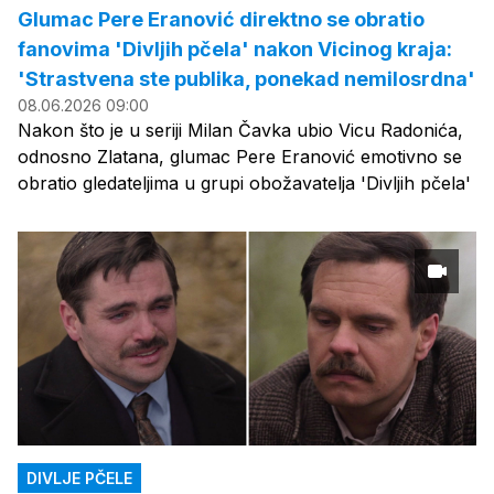
Glumac Pere Eranović direktno se obratio
fanovima 'Divljih pčela' nakon Vicinog kraja:
'Strastvena ste publika, ponekad nemilosrdna'
08.06.2026 09:00
Nakon što je u seriji Milan Čavka ubio Vicu Radonića,
odnosno Zlatana, glumac Pere Eranović emotivno se
obratio gledateljima u grupi obožavatelja 'Divljih pčela'
DIVLJE PČELE