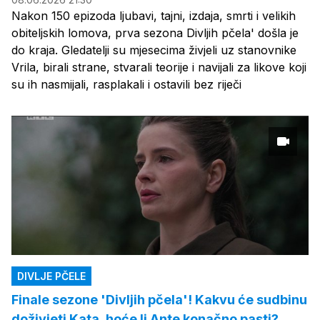
Nakon 150 epizoda ljubavi, tajni, izdaja, smrti i velikih
obiteljskih lomova, prva sezona Divljih pčela' došla je
do kraja. Gledatelji su mjesecima živjeli uz stanovnike
Vrila, birali strane, stvarali teorije i navijali za likove koji
su ih nasmijali, rasplakali i ostavili bez riječi
DIVLJE PČELE
Finale sezone 'Divljih pčela'! Kakvu će sudbinu
doživjeti Kata, hoće li Ante konačno pasti?