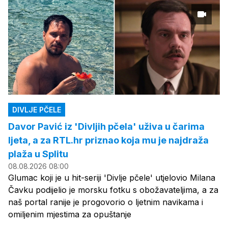
DIVLJE PČELE
Davor Pavić iz 'Divljih pčela' uživa u čarima
ljeta, a za RTL.hr priznao koja mu je najdraža
plaža u Splitu
08.08.2026 08:00
Glumac koji je u hit-seriji 'Divlje pčele' utjelovio Milana
Čavku podijelio je morsku fotku s obožavateljima, a za
naš portal ranije je progovorio o ljetnim navikama i
omiljenim mjestima za opuštanje