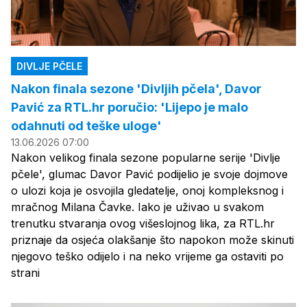
DIVLJE PČELE
Nakon finala sezone 'Divljih pčela', Davor
Pavić za RTL.hr poručio: 'Lijepo je malo
odahnuti od teške uloge'
13.06.2026 07:00
Nakon velikog finala sezone popularne serije 'Divlje
pčele', glumac Davor Pavić podijelio je svoje dojmove
o ulozi koja je osvojila gledatelje, onoj kompleksnog i
mračnog Milana Čavke. Iako je uživao u svakom
trenutku stvaranja ovog višeslojnog lika, za RTL.hr
priznaje da osjeća olakšanje što napokon može skinuti
njegovo teško odijelo i na neko vrijeme ga ostaviti po
strani