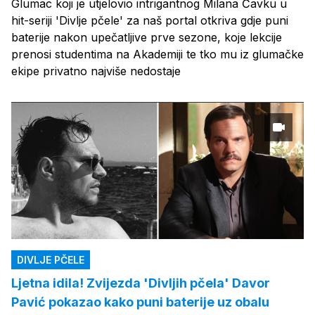
Glumac koji je utjelovio intrigantnog Milana Čavku u
hit-seriji 'Divlje pčele' za naš portal otkriva gdje puni
baterije nakon upečatljive prve sezone, koje lekcije
prenosi studentima na Akademiji te tko mu iz glumačke
ekipe privatno najviše nedostaje
DIVLJE PČELE
Ljetna idila! Zvijezda 'Divljih pčela' Davor
Pavić pokazao kako puni baterije uz obalu