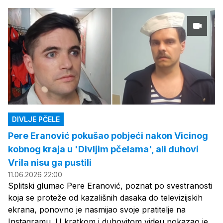
DIVLJE PČELE
Pere Eranović pokušao pobjeći nakon Vicinog
kobnog kraja u 'Divljim pčelama', ali duhovi
Vrila nisu ga pustili
11.06.2026 22:00
Splitski glumac Pere Eranović, poznat po svestranosti
koja se proteže od kazališnih dasaka do televizijskih
ekrana, ponovno je nasmijao svoje pratitelje na
Instagramu. U kratkom i duhovitom videu pokazao je