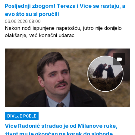
Posljednji zbogom! Tereza i Vice se rastaju, a
evo što su si poručili
06.06.2026 08:00
Nakon noći ispunjene napetošću, jutro nije donijelo
olakšanje, već konačni udarac
DIVLJE PČELE
Vice Radonić stradao je od Milanove ruke,
život mu je okončan na korak do slobode