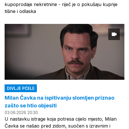
kupoprodaje nekretnine - riječ je o pokušaju kupnje
tišine i odlaska
DIVLJE PČELE
Milan Čavka na ispitivanju slomljen priznao
zašto se htio objesiti
03.06.2026 20:30
U nastavku istrage koja potresa cijelo mjesto, Milan
Čavka se našao pred zidom, suočen s izravnim i