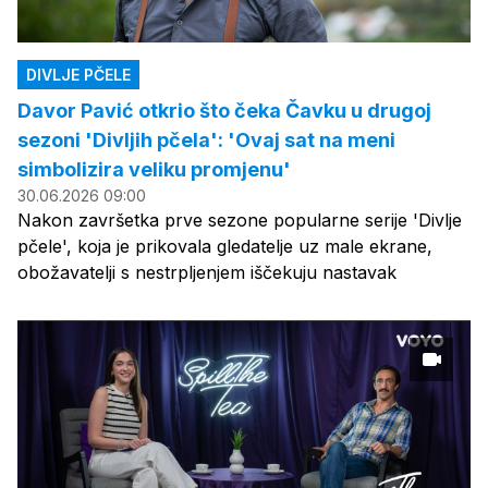
DIVLJE PČELE
Davor Pavić otkrio što čeka Čavku u drugoj
sezoni 'Divljih pčela': 'Ovaj sat na meni
simbolizira veliku promjenu'
30.06.2026 09:00
Nakon završetka prve sezone popularne serije 'Divlje
pčele', koja je prikovala gledatelje uz male ekrane,
obožavatelji s nestrpljenjem iščekuju nastavak