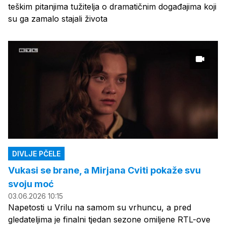
teškim pitanjima tužitelja o dramatičnim događajima koji
su ga zamalo stajali života
DIVLJE PČELE
Vukasi se brane, a Mirjana Cviti pokaže svu
svoju moć
03.06.2026 10:15
Napetosti u Vrilu na samom su vrhuncu, a pred
gledateljima je finalni tjedan sezone omiljene RTL-ove