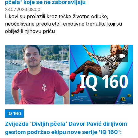
pčela' koje se ne zaboravljaju
23.07.2026 08:00
Likovi su prolazili kroz teške životne odluke,
neočekivane preokrete i emotivne trenutke koji su
obilježili njihovu priču
IQ 160
Zvijezda 'Divljih pčela' Davor Pavić dirljivom
gestom podržao ekipu nove serije 'IQ 160':