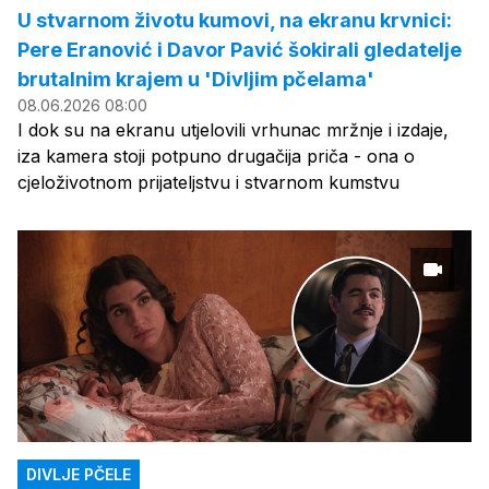
U stvarnom životu kumovi, na ekranu krvnici:
Pere Eranović i Davor Pavić šokirali gledatelje
brutalnim krajem u 'Divljim pčelama'
08.06.2026 08:00
I dok su na ekranu utjelovili vrhunac mržnje i izdaje,
iza kamera stoji potpuno drugačija priča - ona o
cjeloživotnom prijateljstvu i stvarnom kumstvu
DIVLJE PČELE