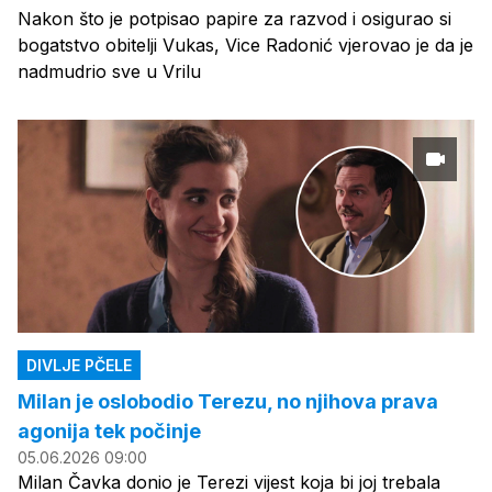
Nakon što je potpisao papire za razvod i osigurao si
bogatstvo obitelji Vukas, Vice Radonić vjerovao je da je
nadmudrio sve u Vrilu
DIVLJE PČELE
Milan je oslobodio Terezu, no njihova prava
agonija tek počinje
05.06.2026 09:00
Milan Čavka donio je Terezi vijest koja bi joj trebala