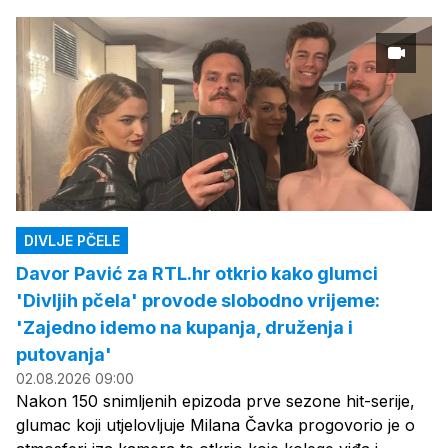
DIVLJE PČELE
Davor Pavić za RTL.hr otkrio kako glumci
'Divljih pčela' provode slobodno vrijeme:
'Zajedno idemo na kupanja, druženja i
putovanja'
02.08.2026 09:00
Nakon 150 snimljenih epizoda prve sezone hit-serije,
glumac koji utjelovljuje Milana Čavka progovorio je o