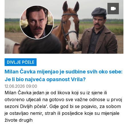
DIVLJE PČELE
Milan Čavka mijenjao je sudbine svih oko sebe:
Je li bio najveća opasnost Vrila?
12.06.2026 09:00
Milan Čavka jedan je od likova koji su iz sjene ili
otvoreno utjecali na gotovo sve važne odnose u prvoj
sezoni Divljih pčela'. Gdje god bi se pojavio, za sobom
je ostavljao nemir, strah ili posljedice koje su mijenjale
živote drugih