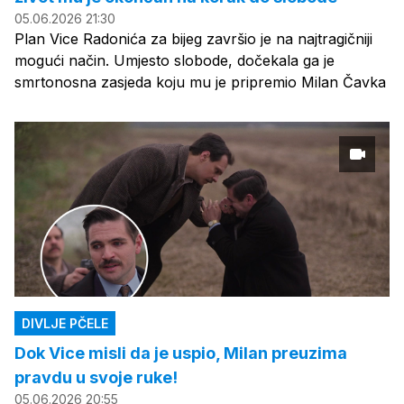
05.06.2026 21:30
Plan Vice Radonića za bijeg završio je na najtragičniji
mogući način. Umjesto slobode, dočekala ga je
smrtonosna zasjeda koju mu je pripremio Milan Čavka
DIVLJE PČELE
Dok Vice misli da je uspio, Milan preuzima
pravdu u svoje ruke!
05.06.2026 20:55