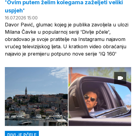
'Ovim putem želim kolegama zaželjeti veliki
uspjeh'
16.07.2026 15:00
Davor Pavić, glumac kojeg je publika zavoljela u ulozi
Milana Čavke u popularnoj seriji 'Divlje pčele',
obradovao je svoje pratitelje na Instagramu najavom
vrućeg televizijskog ljeta. U kratkom video obraćanju
najavio je premijeru potpuno nove serije 'IQ 160'
DIVLJE PČELE