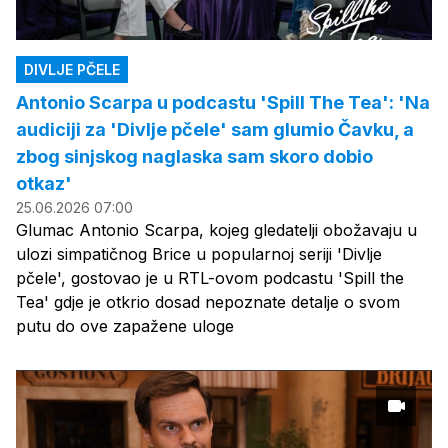
DIVLJE PČELE
Antonio Scarpa u podcastu 'Spill The Tea': 'Na
audiciji za 'Divlje pčele' sam glumio Čavku, a
zbog sinjskog naglaska sam skoro dobio
otkaz'
25.06.2026 07:00
Glumac Antonio Scarpa, kojeg gledatelji obožavaju u
ulozi simpatičnog Brice u popularnoj seriji 'Divlje
pčele', gostovao je u RTL-ovom podcastu 'Spill the
Tea' gdje je otkrio dosad nepoznate detalje o svom
putu do ove zapažene uloge