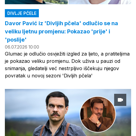
DIVLJE PČELE
Davor Pavić iz 'Divljih pčela' odlučio se na
veliku ljetnu promjenu: Pokazao 'prije' i
'poslije'
06.07.2026 10:00
Glumac je odlučio osvježiti izgled za ljeto, a pratiteljima
je pokazao veliku promjenu. Dok uživa u pauzi od
snimanja, gledatelji već nestrpljivo iščekuju njegov
povratak u novoj sezoni 'Divljih pčela'