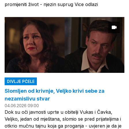
promijeniti život - njezin suprug Vice odlazi
DIVLJE PČELE
Slomljen od krivnje, Veljko krivi sebe za
nezamislivu stvar
04.06.2026 09:00
Dok su oči javnosti uprte u obitelji Vukas i Čavka,
Veljko, jedan od mještana, slomio se pred prijateljima i
otkrio mučnu tajnu koja ga proganja - uvjeren je da je