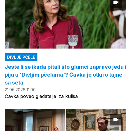
DIVLJE PČELE
Jeste li se ikada pitali što glumci zapravo jedu i
piju u 'Divljim pčelama'? Čavka je otkrio tajne
sa seta
21.06.2026 11:00
Čavka poveo gledatelje iza kulisa