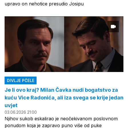
upravo on nehotice presudio Josipu
DIVLJE PČELE
Je li ovo kraj? Milan Čavka nudi bogatstvo za
kuću Vice Radonića, ali iza svega se krije jedan
uvjet
03.06.2026 21:00
Njihov sukob eskalirao je neočekivanom poslovnom
ponudom koja je zapravo puno više od puke