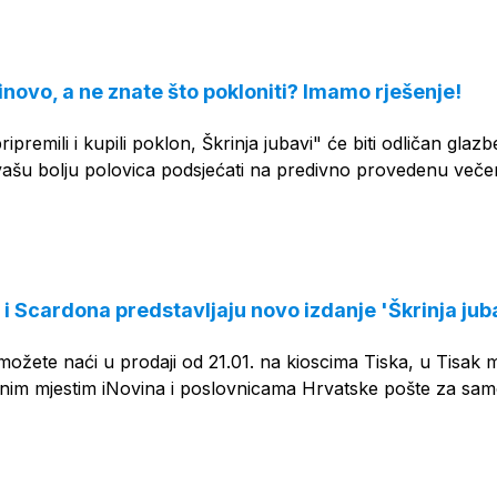
OGLAS
tinovo, a ne znate što pokloniti? Imamo rješenje!
ipremili i kupili poklon, Škrinja jubavi" će biti odličan glazb
vašu bolju polovica podsjećati na predivno provedenu veče
 i Scardona predstavljaju novo izdanje 'Škrinja jub
ožete naći u prodaji od 21.01. na kioscima Tiska, u Tisak 
jnim mjestim iNovina i poslovnicama Hrvatske pošte za sa