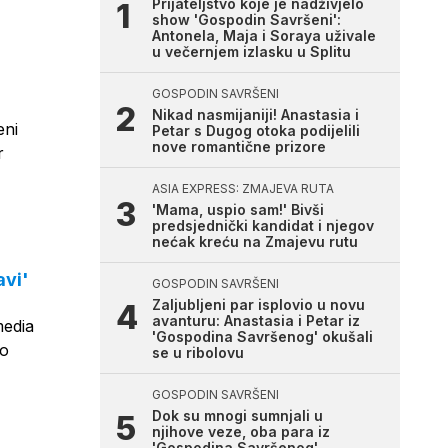
Prijateljstvo koje je nadživjelo
show 'Gospodin Savršeni':
Antonela, Maja i Soraya uživale
u večernjem izlasku u Splitu
GOSPODIN SAVRŠENI
Nikad nasmijaniji! Anastasia i
eni
Petar s Dugog otoka podijelili
nove romantične prizore
r
ASIA EXPRESS: ZMAJEVA RUTA
'Mama, uspio sam!' Bivši
predsjednički kandidat i njegov
nećak kreću na Zmajevu rutu
avi'
GOSPODIN SAVRŠENI
Zaljubljeni par isplovio u novu
avanturu: Anastasia i Petar iz
media
'Gospodina Savršenog' okušali
mo
se u ribolovu
GOSPODIN SAVRŠENI
Dok su mnogi sumnjali u
njihove veze, oba para iz
'Gospodina Savršenog'