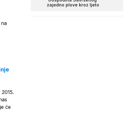
zajedno plove kroz ljeto
 na
inje
 2015.
anas
je će