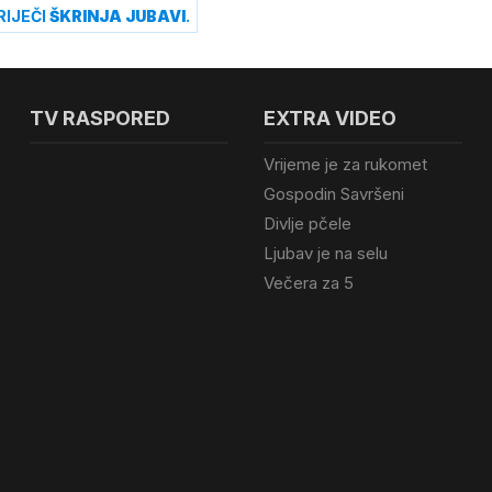
RIJEČI
ŠKRINJA JUBAVI
.
TV RASPORED
EXTRA VIDEO
Vrijeme je za rukomet
Gospodin Savršeni
Divlje pčele
Ljubav je na selu
Večera za 5