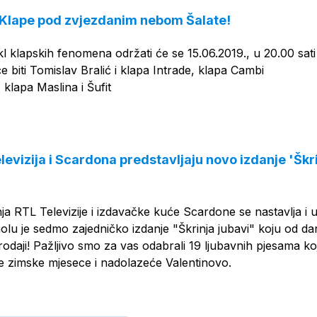
 Klape pod zvjezdanim nebom Šalate!
l klapskih fenomena održati će se 15.06.2019., u 20.00 sati
će biti Tomislav Bralić i klapa Intrade, klapa Cambi
klapa Maslina i Šufit
evizija i Scardona predstavljaju novo izdanje 'Škr
a RTL Televizije i izdavačke kuće Scardone se nastavlja i u
olu je sedmo zajedničko izdanje "Škrinja jubavi" koju od d
odaji! Pažljivo smo za vas odabrali 19 ljubavnih pjesama ko
e zimske mjesece i nadolazeće Valentinovo.