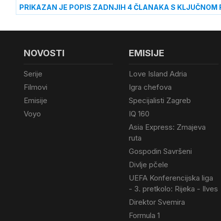
PRIKAZAN JE POPIS ZADNJIH 4 ČLANAKA S KLJUČNOM 
NOVOSTI
EMISIJE
Serije
Love Island Adria
Filmovi
Igra chefova
Emisije
Specijalisti Zagreb
Voyo
IQ 160
Asia Express: Zmajeva
ruta
Gospodin Savršeni
Divlje pčele
UEFA Konferencijska liga
- 3. pretkolo: Rijeka - Ilves
Direktor Svemira
Formula 1