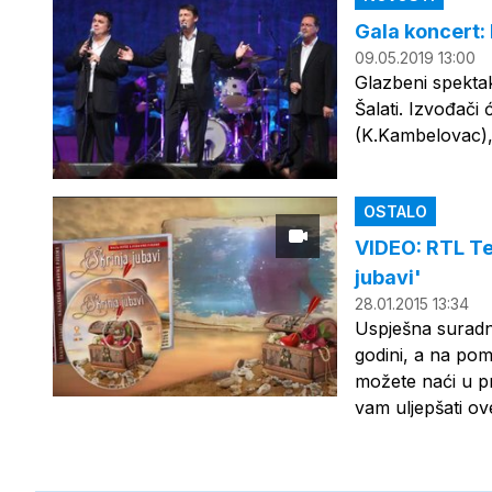
Gala koncert:
09.05.2019 13:00
Glazbeni spektak
Šalati. Izvođači 
(K.Kambelovac), 
OSTALO
VIDEO: RTL Tel
jubavi'
28.01.2015 13:34
Uspješna suradnj
godini, a na pom
možete naći u pr
vam uljepšati ov