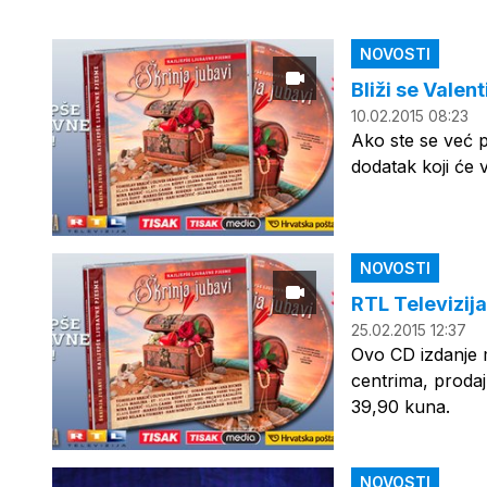
NOVOSTI
Bliži se Valen
10.02.2015 08:23
Ako ste se već pr
dodatak koji će 
NOVOSTI
RTL Televizija
25.02.2015 12:37
Ovo CD izdanje m
centrima, proda
39,90 kuna.
NOVOSTI