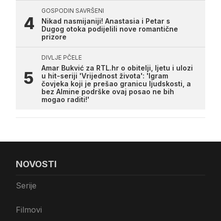
GOSPODIN SAVRŠENI
Nikad nasmijaniji! Anastasia i Petar s
Dugog otoka podijelili nove romantične
prizore
DIVLJE PČELE
Amar Bukvić za RTL.hr o obitelji, ljetu i ulozi
u hit-seriji 'Vrijednost života': 'Igram
čovjeka koji je prešao granicu ljudskosti, a
bez Almine podrške ovaj posao ne bih
mogao raditi!'
NOVOSTI
Serije
Filmovi