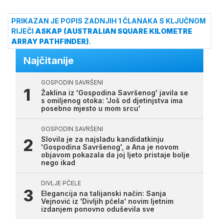
PRIKAZAN JE POPIS ZADNJIH 1 ČLANAKA S KLJUČNOM
RIJEČI
ASKAP (AUSTRALIAN SQUARE KILOMETRE
ARRAY PATHFINDER)
.
Najčitanije
GOSPODIN SAVRŠENI
Žaklina iz 'Gospodina Savršenog' javila se
s omiljenog otoka: 'Još od djetinjstva ima
posebno mjesto u mom srcu'
GOSPODIN SAVRŠENI
Slovila je za najslađu kandidatkinju
'Gospodina Savršenog', a Ana je novom
objavom pokazala da joj ljeto pristaje bolje
nego ikad
DIVLJE PČELE
Elegancija na talijanski način: Sanja
Vejnović iz 'Divljih pčela' novim ljetnim
izdanjem ponovno oduševila sve