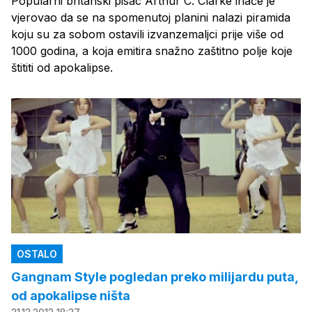
Popularni britanski pisac Arthur C. Clarke inače je
vjerovao da se na spomenutoj planini nalazi piramida
koju su za sobom ostavili izvanzemaljci prije više od
1000 godina, a koja emitira snažno zaštitno polje koje
štititi od apokalipse.
OSTALO
Gangnam Style pogledan preko milijardu puta,
od apokalipse ništa