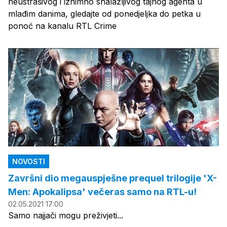
neustrašivog i iznimno snalažljivog tajnog agenta u
mlađim danima, gledajte od ponedjeljka do petka u
ponoć na kanalu RTL Crime
NOVOSTI
Završni dio megauspješne prequel trilogije 'X-
Men: Apokalipsa' večeras samo na RTL-u!
02.05.2021 17:00
Samo najjači mogu preživjeti...