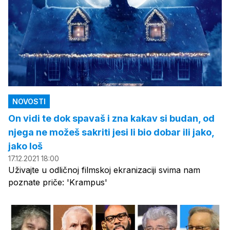
NOVOSTI
On vidi te dok spavaš i zna kakav si budan, od
njega ne možeš sakriti jesi li bio dobar ili jako,
jako loš
17.12.2021 18:00
Uživajte u odličnoj filmskoj ekranizaciji svima nam
poznate priče: 'Krampus'