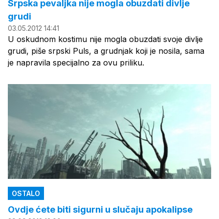
Srpska pevaljka nije mogla obuzdati divlje
grudi
03.05.2012 14:41
U oskudnom kostimu nije mogla obuzdati svoje divlje
grudi, piše srpski Puls, a grudnjak koji je nosila, sama
je napravila specijalno za ovu priliku.
OSTALO
Ovdje ćete biti sigurni u slučaju apokalipse