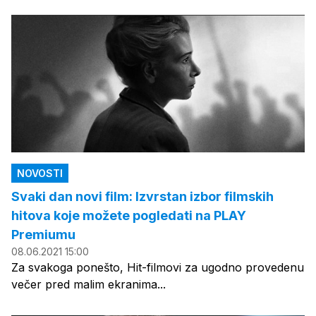
NOVOSTI
Svaki dan novi film: Izvrstan izbor filmskih
hitova koje možete pogledati na PLAY
Premiumu
08.06.2021 15:00
Za svakoga ponešto, Hit-filmovi za ugodno provedenu
večer pred malim ekranima...