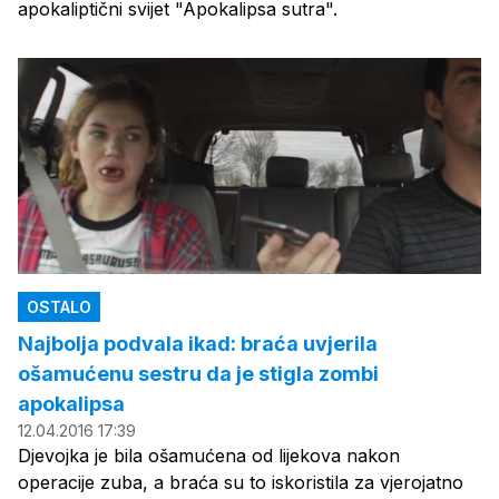
apokaliptični svijet "Apokalipsa sutra".
OSTALO
Najbolja podvala ikad: braća uvjerila
ošamućenu sestru da je stigla zombi
apokalipsa
12.04.2016 17:39
Djevojka je bila ošamućena od lijekova nakon
operacije zuba, a braća su to iskoristila za vjerojatno