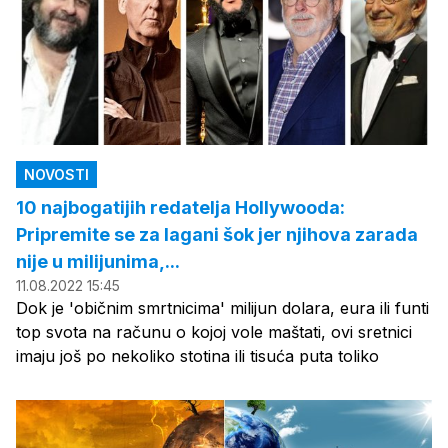
NOVOSTI
10 najbogatijih redatelja Hollywooda:
Pripremite se za lagani šok jer njihova zarada
nije u milijunima,...
11.08.2022 15:45
Dok je 'običnim smrtnicima' milijun dolara, eura ili funti
top svota na računu o kojoj vole maštati, ovi sretnici
imaju još po nekoliko stotina ili tisuća puta toliko