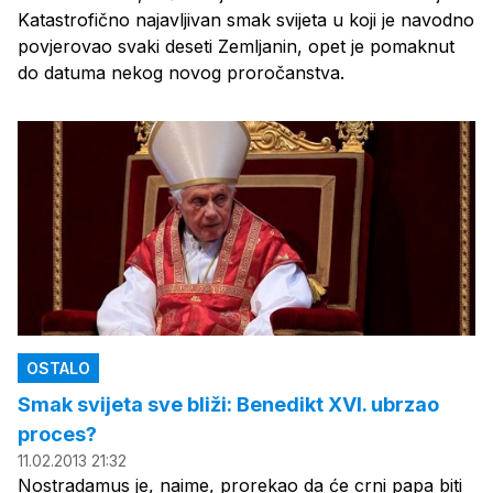
Katastrofično najavljivan smak svijeta u koji je navodno
povjerovao svaki deseti Zemljanin, opet je pomaknut
do datuma nekog novog proročanstva.
OSTALO
Smak svijeta sve bliži: Benedikt XVI. ubrzao
proces?
11.02.2013 21:32
Nostradamus je, naime, prorekao da će crni papa biti