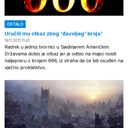
OSTALO
Uručili mu otkaz zbog 'đavoljeg' broja'
19.11.2011 11:41
Radnik u jednoj tvornici u Sjedinjenim Američkim
Državama dobio je otkaz jer je odbio na majici nositi
naljepnicu s brojem 666, iz straha da će biti osuđen na
vječno prokletstvo.