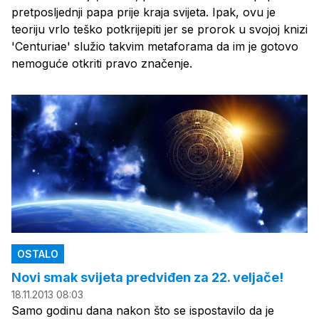
pretposljednji papa prije kraja svijeta. Ipak, ovu je
teoriju vrlo teško potkrijepiti jer se prorok u svojoj knizi
'Centuriae' služio takvim metaforama da im je gotovo
nemoguće otkriti pravo značenje.
OSTALO
Novi smak svijeta predviđen za 22. veljače!
18.11.2013 08:03
Samo godinu dana nakon što se ispostavilo da je