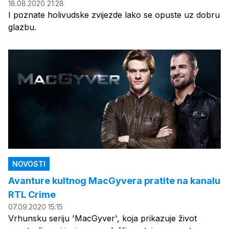
18.08.2020 21:28
I poznate holivudske zvijezde lako se opuste uz dobru
glazbu.
NOVOSTI
Avanture kultnog MacGyvera pratite na kanalu
RTL Crime
07.09.2020 15:15
Vrhunsku seriju 'MacGyver', koja prikazuje život