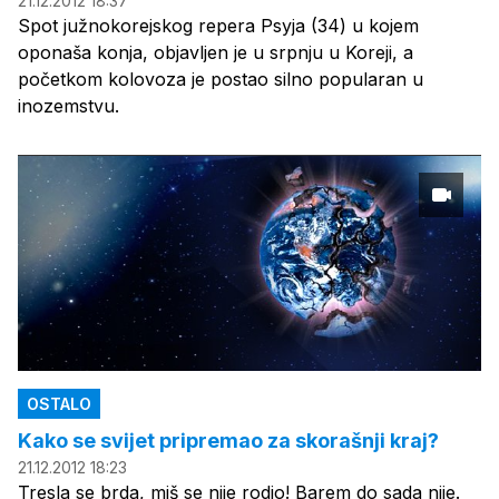
21.12.2012 18:37
Spot južnokorejskog repera Psyja (34) u kojem
oponaša konja, objavljen je u srpnju u Koreji, a
početkom kolovoza je postao silno popularan u
inozemstvu.
OSTALO
Kako se svijet pripremao za skorašnji kraj?
21.12.2012 18:23
Tresla se brda, miš se nije rodio! Barem do sada nije.