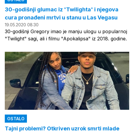
30-godišnji glumac iz 'Twilighta' i njegova
cura pronađeni mrtvi u stanu u Las Vegasu
19.05.2020 08:30
30-godišnji Gregory imao je manju ulogu u popularnoj
"Twilight" sagi, ali i filmu "Apokalipsa" iz 2018. godine.
OSTALO
Tajni problemi? Otkriven uzrok smrti mlade