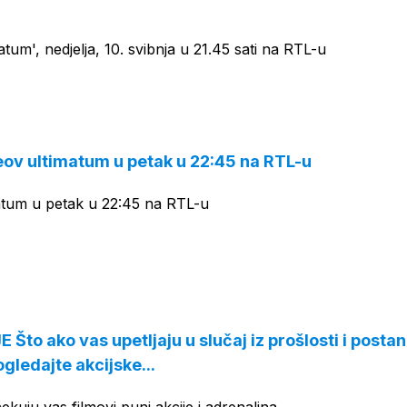
tum', nedjelja, 10. svibnja u 21.45 sati na RTL-u
ov ultimatum u petak u 22:45 na RTL-u
tum u petak u 22:45 na RTL-u
Što ako vas upetljaju u slučaj iz prošlosti i posta
gledajte akcijske...
kuju vas filmovi puni akcije i adrenalina