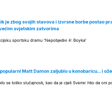
ik je zbog svojih stavova i izvrsne borbe postao pr
jvećim svjetskim zatvorima
kcijsku sportsku dramu 'Nepobjedivi 4: Boyka'
opularni Matt Damon zaljubio u konobaricu... i ože
lo se toliko slučajnosti, kao da je cijeli Svemir htio da oni 