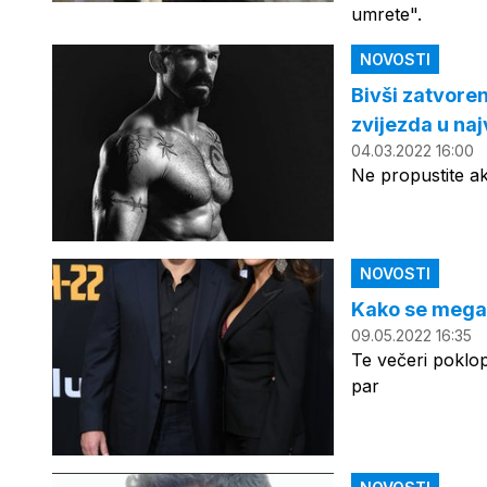
umrete".
NOVOSTI
Bivši zatvoren
zvijezda u na
04.03.2022 16:00
Ne propustite a
NOVOSTI
Kako se megap
09.05.2022 16:35
Te večeri poklopi
par