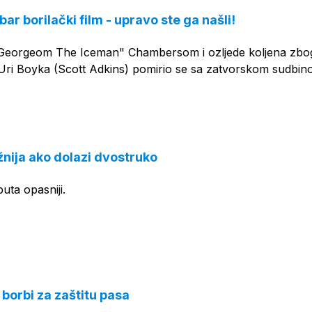
bar borilački film - upravo ste ga našli!
Georgeom The Iceman" Chambersom i ozljede koljena zbog
, Uri Boyka (Scott Adkins) pomirio se sa zatvorskom sudbin
žnija ako dolazi dvostruko
uta opasniji.
borbi za zaštitu pasa