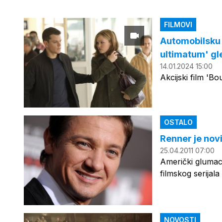
FILMOVI
Automobilsku p
ultimatum' gl
14.01.2024 15:00
Akcijski film 'B
OSTALO
Renner je nov
25.04.2011 07:00
Američki glumac
filmskog serija
NOVOSTI