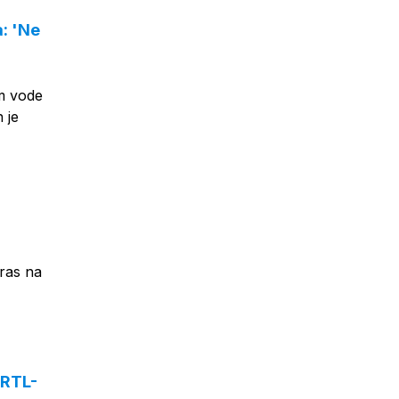
a: 'Ne
im vode
 je
ras na
 RTL-