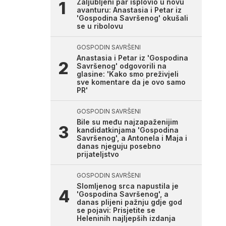
Zaljubljeni par isplovio u novu
avanturu: Anastasia i Petar iz
'Gospodina Savršenog' okušali
se u ribolovu
v
GOSPODIN SAVRŠENI
Anastasia i Petar iz 'Gospodina
Savršenog' odgovorili na
glasine: 'Kako smo preživjeli
sve komentare da je ovo samo
PR'
GOSPODIN SAVRŠENI
Bile su među najzapaženijim
kandidatkinjama 'Gospodina
Savršenog', a Antonela i Maja i
danas njeguju posebno
prijateljstvo
i
GOSPODIN SAVRŠENI
Slomljenog srca napustila je
'Gospodina Savršenog', a
danas plijeni pažnju gdje god
se pojavi: Prisjetite se
Heleninih najljepših izdanja