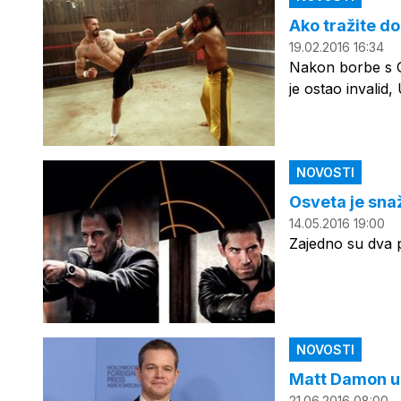
Ako tražite do
19.02.2016 16:34
Nakon borbe s 
je ostao invalid
NOVOSTI
Osveta je sna
14.05.2016 19:00
Zajedno su dva p
NOVOSTI
Matt Damon u 
21.06.2016 08:00