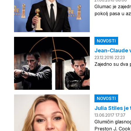
Glumac je zajed
pokolj pasa u az
NOVOSTI
Jean-Claude 
23.12.2016 22:23
Zajedno su dva p
NOVOSTI
Julia Stiles je
13.06.2017 17:37
Glumičin glasnogo
Preston J. Cook 