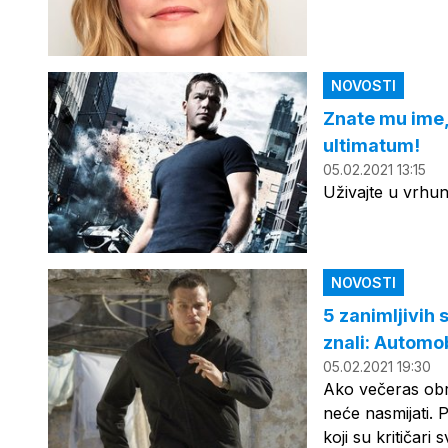
NOVOSTI
Znate mu ime,
ultimatum!
05.02.2021 13:15
Uživajte u vrhu
NOVOSTI
5 zanimljivih 
znali: Automob
05.02.2021 19:30
Ako večeras obra
neće nasmijati. 
koji su kritičari