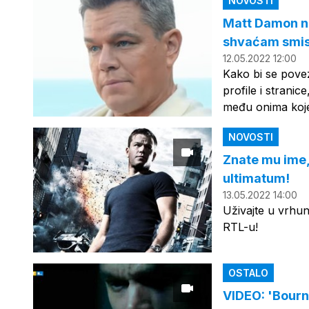
NOVOSTI
Matt Damon na 
shvaćam smis
12.05.2022 12:00
Kako bi se povez
profile i stranic
među onima koje
NOVOSTI
Znate mu ime,
ultimatum!
13.05.2022 14:00
Uživajte u vrhu
RTL-u!
OSTALO
VIDEO: 'Bourne