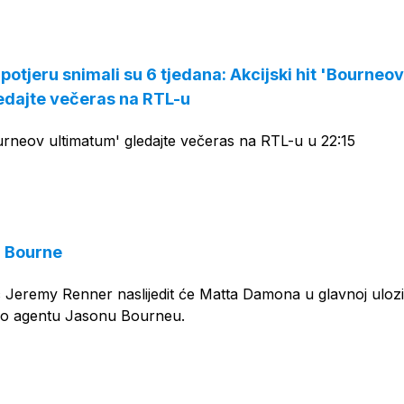
OGLAS
otjeru snimali su 6 tjedana: Akcijski hit 'Bourneo
edajte večeras na RTL-u
ourneov ultimatum' gledajte večeras na RTL-u u 22:15
i Bourne
 Jeremy Renner naslijedit će Matta Damona u glavnoj uloz
la o agentu Jasonu Bourneu.