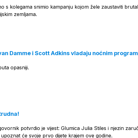
no s kolegama snimio kampanju kojom žele zaustaviti brutal
ijskim zemljama.
van Damme i Scott Adkins vladaju noćnim progra
uta opasniji.
 trudna!
vornik potvrdio je vijest: Glumica Julia Stiles i njezin zaru
upoznat će svoje prvo dijete krajem ove godine.