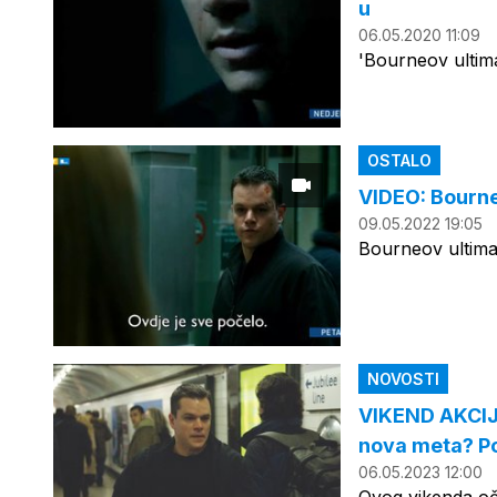
u
06.05.2020 11:09
'Bourneov ultima
OSTALO
VIDEO: Bourne
09.05.2022 19:05
Bourneov ultima
NOVOSTI
VIKEND AKCIJE 
nova meta? Po
06.05.2023 12:00
Ovog vikenda oče