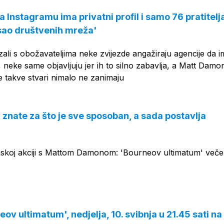
Instagramu ima privatni profil i samo 76 pratitelj
ao društvenih mreža'
ali s obožavateljima neke zvijezde angažiraju agencije da 
e, neke same objavljuju jer ih to silno zabavlja, a Matt Damon
 takve stvari nimalo ne zanimaju
 znate za što je sve sposoban, a sada postavlja
nskoj akciji s Mattom Damonom: 'Bourneov ultimatum' veče
ov ultimatum', nedjelja, 10. svibnja u 21.45 sati na