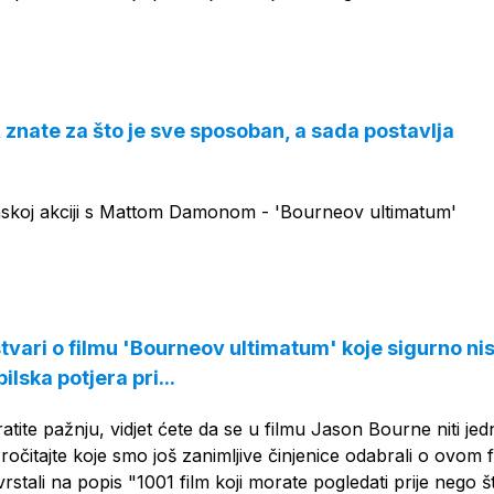
 znate za što je sve sposoban, a sada postavlja
nskoj akciji s Mattom Damonom - 'Bourneov ultimatum'
stvari o filmu 'Bourneov ultimatum' koje sigurno ni
ilska potjera pri...
tite pažnju, vidjet ćete da se u filmu Jason Bourne niti je
Pročitajte koje smo još zanimljive činjenice odabrali o ovom 
 svrstali na popis "1001 film koji morate pogledati prije nego š