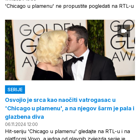
'Chicago u plamenu' ne propustite pogledati na RTL-u
SERIJE
Osvojio je srca kao naočiti vatrogasac u
'Chicago u plamenu', a na njegov šarm je pala i
glazbena diva
06.11.2024 12:00
Hit-seriju 'Chicago u plamenu' gledajte na RTL-u i na
platformi Voyo, a jedna od glavnih zvijezda serije je