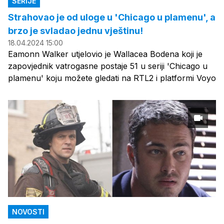
SERIJE
Strahovao je od uloge u 'Chicago u plamenu', a
brzo je svladao jednu vještinu!
18.04.2024 15:00
Eamonn Walker utjelovio je Wallacea Bodena koji je
zapovjednik vatrogasne postaje 51 u seriji 'Chicago u
plamenu' koju možete gledati na RTL2 i platformi Voyo
NOVOSTI