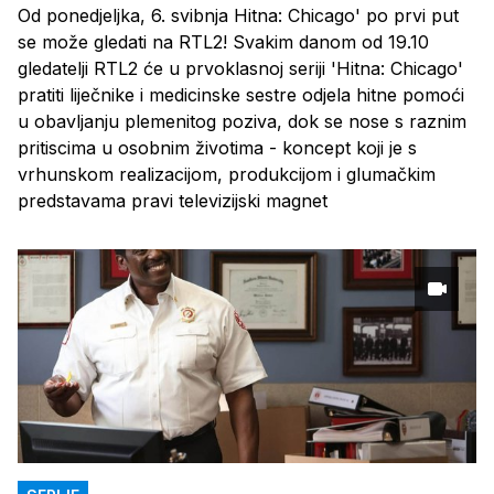
Od ponedjeljka, 6. svibnja Hitna: Chicago' po prvi put
se može gledati na RTL2! Svakim danom od 19.10
gledatelji RTL2 će u prvoklasnoj seriji 'Hitna: Chicago'
pratiti liječnike i medicinske sestre odjela hitne pomoći
u obavljanju plemenitog poziva, dok se nose s raznim
pritiscima u osobnim životima - koncept koji je s
vrhunskom realizacijom, produkcijom i glumačkim
predstavama pravi televizijski magnet