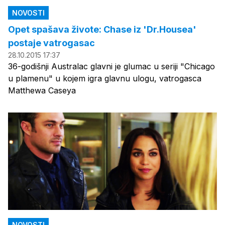
NOVOSTI
Opet spašava živote: Chase iz 'Dr.Housea'
postaje vatrogasac
28.10.2015 17:37
36-godišnji Australac glavni je glumac u seriji "Chicago
u plamenu" u kojem igra glavnu ulogu, vatrogasca
Matthewa Caseya
NOVOSTI