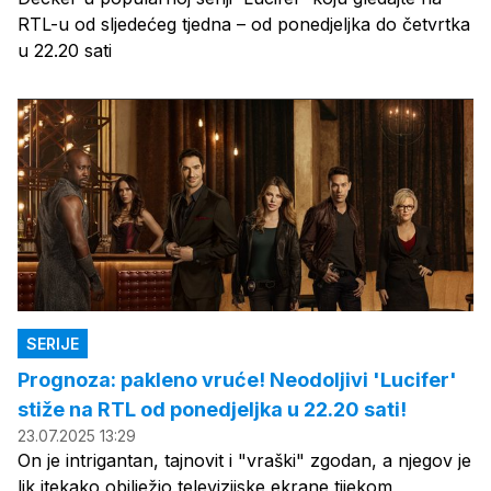
RTL-u od sljedećeg tjedna – od ponedjeljka do četvrtka
u 22.20 sati
SERIJE
Prognoza: pakleno vruće! Neodoljivi 'Lucifer'
stiže na RTL od ponedjeljka u 22.20 sati!
23.07.2025 13:29
On je intrigantan, tajnovit i "vraški" zgodan, a njegov je
lik itekako obilježio televizijske ekrane tijekom