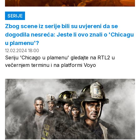
SERIJE
Zbog scene iz serije bili su uvjereni da se
dogodila nesreća: Jeste li ovo znali o 'Chicagu
u plamenu'?
12.02.2024 18:00
Seriju 'Chicago u plamenu' gledajte na RTL2 u
večernjem terminu i na platformi Voyo