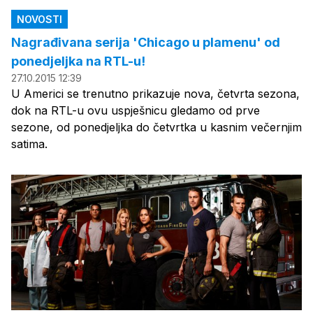
NOVOSTI
Nagrađivana serija 'Chicago u plamenu' od
ponedjeljka na RTL-u!
27.10.2015 12:39
U Americi se trenutno prikazuje nova, četvrta sezona,
dok na RTL-u ovu uspješnicu gledamo od prve
sezone, od ponedjeljka do četvrtka u kasnim večernjim
satima.