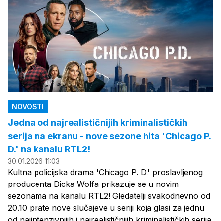
NOVOSTI
Jedna od najrealističnijih kriminalističkih
serija na ekranu - nove sezone hita 'Chicago P.
D.' na kanalu RTL2!
30.01.2026 11:03
Kultna policijska drama 'Chicago P. D.' proslavljenog
producenta Dicka Wolfa prikazuje se u novim
sezonama na kanalu RTL2! Gledatelji svakodnevno od
20.10 prate nove slučajeve u seriji koja glasi za jednu
od najintenzivnijih i najrealističnijih kriminalističkih serija