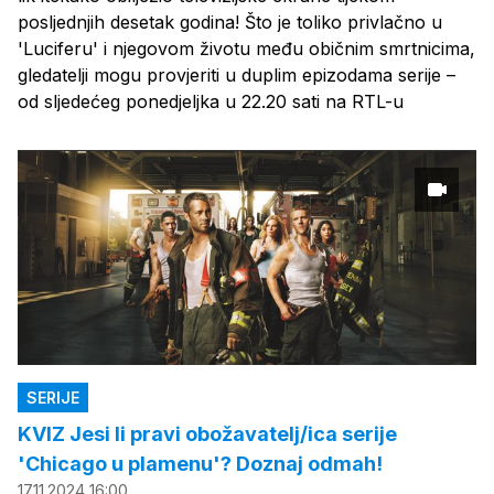
posljednjih desetak godina! Što je toliko privlačno u
'Luciferu' i njegovom životu među običnim smrtnicima,
gledatelji mogu provjeriti u duplim epizodama serije –
od sljedećeg ponedjeljka u 22.20 sati na RTL-u
SERIJE
KVIZ Jesi li pravi obožavatelj/ica serije
'Chicago u plamenu'? Doznaj odmah!
17.11.2024 16:00