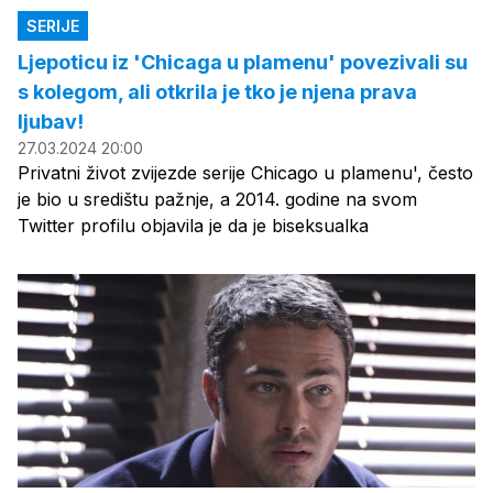
SERIJE
Ljepoticu iz 'Chicaga u plamenu' povezivali su
s kolegom, ali otkrila je tko je njena prava
ljubav!
27.03.2024 20:00
Privatni život zvijezde serije Chicago u plamenu', često
je bio u središtu pažnje, a 2014. godine na svom
Twitter profilu objavila je da je biseksualka