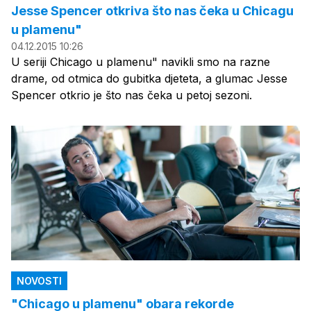
Jesse Spencer otkriva što nas čeka u Chicagu
u plamenu"
04.12.2015 10:26
U seriji Chicago u plamenu" navikli smo na razne
drame, od otmica do gubitka djeteta, a glumac Jesse
Spencer otkrio je što nas čeka u petoj sezoni.
NOVOSTI
"Chicago u plamenu" obara rekorde