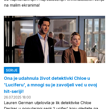
na malim ekranima!
SERIJE
Ona je udahnula život detektivki Chloe u
'Luciferu', a mnogi su je zavoljeli već u ovoj
hit-seriji!
26.07.2025 18:00
Lauren German utjelovila je lik detektivke Chloe
Decker u popularnoj seriji 'Lucifer' koju gledajte na