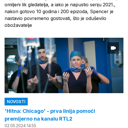
omiljeni lik gledatelja, a iako je napustio seriju 2021.,
nakon gotovo 10 godina i 200 epizoda, Spencer je
nastavio povremeno gostovati, što je oduševilo
obožavatelje
NOVOSTI
'Hitna: Chicago' - prva linija pomoći
premijerno na kanalu RTL2
02.05.2024 14:55