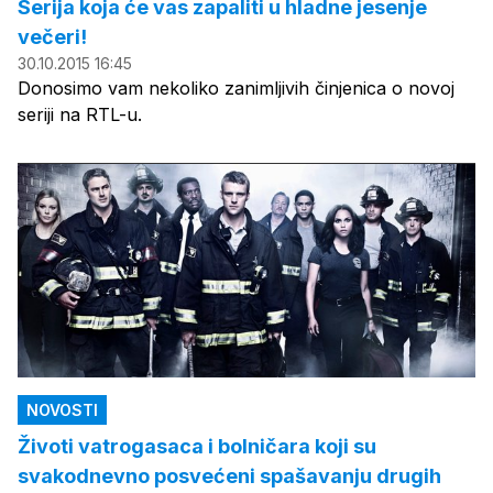
Serija koja će vas zapaliti u hladne jesenje
večeri!
30.10.2015 16:45
Donosimo vam nekoliko zanimljivih činjenica o novoj
seriji na RTL-u.
NOVOSTI
Životi vatrogasaca i bolničara koji su
svakodnevno posvećeni spašavanju drugih