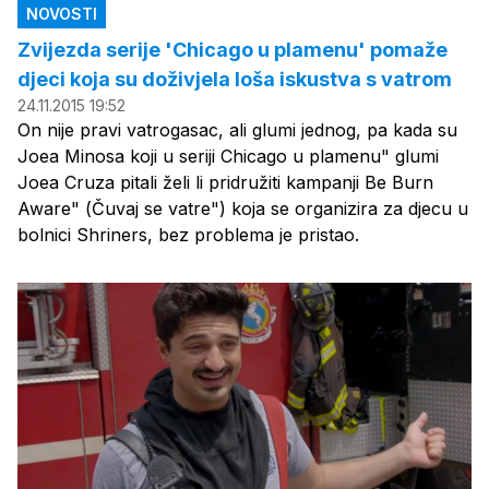
NOVOSTI
Zvijezda serije 'Chicago u plamenu' pomaže
djeci koja su doživjela loša iskustva s vatrom
24.11.2015 19:52
On nije pravi vatrogasac, ali glumi jednog, pa kada su
Joea Minosa koji u seriji Chicago u plamenu" glumi
Joea Cruza pitali želi li pridružiti kampanji Be Burn
Aware" (Čuvaj se vatre") koja se organizira za djecu u
bolnici Shriners, bez problema je pristao.