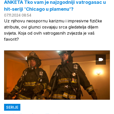
ANKETA Tko vam je najzgodniji vatrogasac u
hit-seriji 'Chicago u plamenu'?
07.11.2024 08:54
Uz njihovu neospornu karizmu i impresivne fizičke
atribute, ovi glumci osvajaju srca gledatelja diljem
svijeta. Koja od ovih vatrogasnih zvijezda je vaš
favorit?
SERIJE