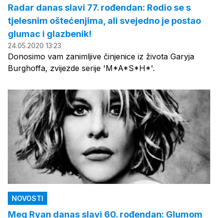
Radar danas slavi 77. rođendan: Rodio se s
tjelesnim oštećenjima, ali svejedno je postao
glumac i glazbenik!
24.05.2020 13:23
Donosimo vam zanimljive činjenice iz života Garyja
Burghoffa, zvijezde serije 'M*A*S*H*'.
NOVOSTI
Meg Ryan danas slavi 60. rođendan: Glumom