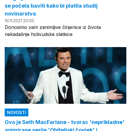
se počela baviti kako bi platila studij
novinarstva
19.11.2021 20:00
Donosimo vam zanimljive činjenice iz života
nekadašnje holivudske slatkice
NOVOSTI
Ovo je Seth MacFarlane - tvorac 'neprikladne'
animirane serije 'Obiteljski čovjek' i