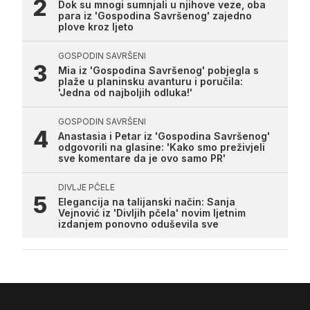
Dok su mnogi sumnjali u njihove veze, oba
para iz 'Gospodina Savršenog' zajedno
plove kroz ljeto
GOSPODIN SAVRŠENI
Mia iz 'Gospodina Savršenog' pobjegla s
plaže u planinsku avanturu i poručila:
'Jedna od najboljih odluka!'
GOSPODIN SAVRŠENI
Anastasia i Petar iz 'Gospodina Savršenog'
odgovorili na glasine: 'Kako smo preživjeli
sve komentare da je ovo samo PR'
DIVLJE PČELE
Elegancija na talijanski način: Sanja
Vejnović iz 'Divljih pčela' novim ljetnim
izdanjem ponovno oduševila sve