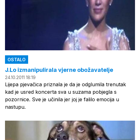
OSTALO
J.Lo izmanipulirala vjerne obožavatelje
24.10.2011 18:19
Lijepa pjevačica priznala je da je odglumila trenutak
kad je usred koncerta sva u suzama pobjegla s
pozornice. Sve je učinila jer joj je falilo emocija u
nastupu.