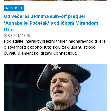
NOVOSTI
Od večeras u kinima spin-off prequel
'Annabelle: Početak' s odličnom Mirandom
Otto
10.08.2017 18:29
Pogledajte interaktivni jezivi trailer nadnaravnog trilera
o stvarnoj zlokobnoj lutki koju zaključanu strogo
čuvaju u američkoj državi Connecticut.