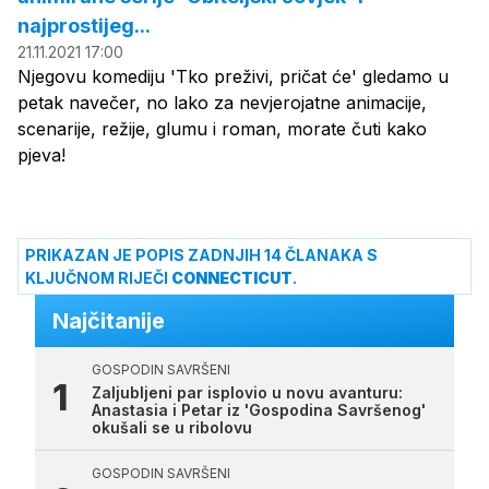
najprostijeg...
21.11.2021 17:00
Njegovu komediju 'Tko preživi, pričat će' gledamo u
petak navečer, no lako za nevjerojatne animacije,
scenarije, režije, glumu i roman, morate čuti kako
pjeva!
PRIKAZAN JE POPIS ZADNJIH 14 ČLANAKA S
KLJUČNOM RIJEČI
CONNECTICUT
.
Najčitanije
GOSPODIN SAVRŠENI
Zaljubljeni par isplovio u novu avanturu:
Anastasia i Petar iz 'Gospodina Savršenog'
okušali se u ribolovu
GOSPODIN SAVRŠENI