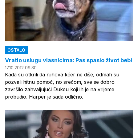
OSTALO
Vratio uslugu vlasnicima: Pas spasio život bebi
17.10.2012 09:30
Kada su otkrili da njihova kćer ne diše, odmah su
pozvali hitnu pomoć, no srećom, sve se dobro
završilo zahvaljujući Dukeu koji ih je na vrijeme
probudio. Harper je sada odlično.