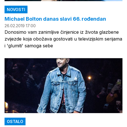
NOVOSTI
Michael Bolton danas slavi 66. rođendan
26.02.2019 17:00
Donosimo vam zanimljive činjenice iz života glazbene
zvijezde koja obožava gostovati u televizijskim serijama
i 'glumiti' samoga sebe
OSTALO