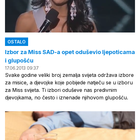
OSTALO
Izbor za Miss SAD-a opet oduševio ljepoticama
i glupošću
17.06.2013 09:37
Svake godine veliki broj zemalja svijeta održava izbore
za misice, a djevojke koje pobijede natječu se u izboru
za Miss svijeta. Ti izbori oduševe nas predivnim
djevojkama, no često i iznenade njihovom glupošću.